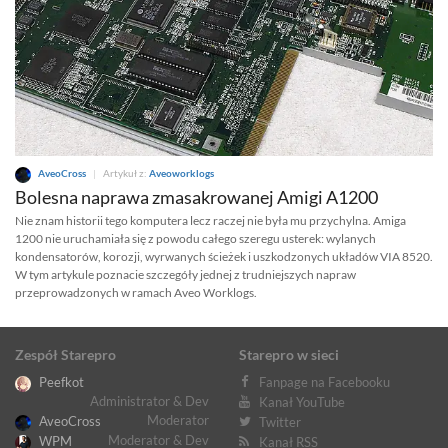
AveoCross
|
Artykuł z:
Aveoworklogs
Bolesna naprawa zmasakrowanej Amigi A1200
Nie znam historii tego komputera lecz raczej nie była mu przychylna. Amiga
1200 nie uruchamiała się z powodu całego szeregu usterek: wylanych
kondensatorów, korozji, wyrwanych ścieżek i uszkodzonych układów VIA 8520.
W tym artykule poznacie szczegóły jednej z trudniejszych napraw
przeprowadzonych w ramach Aveo Worklogs.
Zespół Starepro
Starepro w sieci
Peefkot
Fanpage na Facebooku
Administrator & Dev
Kanał YouTube
Moderator
AveoCross
Twitter
Moderator & Dev
WPM
Kanał RSS