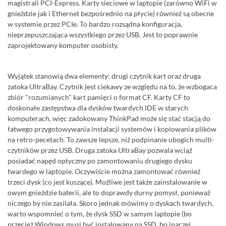
magistrali PCI-Express. Karty sieciowe w laptopie (zarówno WiFi w
gnieździe jak i Ethernet bezpośrednio na płycie) również są obecne
w systemie przez PCIe. To bardzo rozsądna konfiguracja,
nieprzepuszczająca wszystkiego przez USB. Jest to poprawnie
zaprojektowany komputer osobisty.
Wyjątek stanowią dwa elementy: drugi czytnik kart oraz druga
zatoka UltraBay. Czytnik jest ciekawy ze względu na to, że wzbogaca
zbiór "rozumianych" kart pamięci o format CF. Karty CF to
doskonałe zastępstwa dla dysków twardych IDE w starych
komputerach, więc zadokowany ThinkPad może się stać stacją do
łatwego przygotowywania instalacji systemów i kopiowania plików
na retro-pecetach. To zawsze lepsze, niż podpinanie ubogich multi-
czytników przez USB. Druga zatoka UltraBay pozwala wciąż
posiadać napęd optyczny po zamontowaniu drugiego dysku
twardego w laptopie. Oczywiście można zamontować również
trzeci dysk (co jest kuszące). Możliwe jest także zainstalowanie w
owym gnieździe baterii, ale to doprawdy durny pomysł, ponieważ
niczego by nie zasilała. Skoro jednak mówimy o dyskach twardych,
warto wspomnieć o tym, że dysk SSD w samym laptopie (bo
przecież Windows musi być instalowany na SSD, bo inaczej