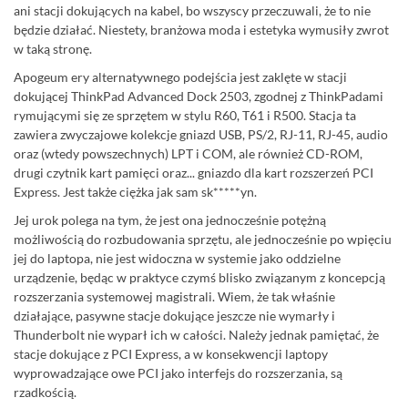
ani stacji dokujących na kabel, bo wszyscy przeczuwali, że to nie
będzie działać. Niestety, branżowa moda i estetyka wymusiły zwrot
w taką stronę.
Apogeum ery alternatywnego podejścia jest zaklęte w stacji
dokującej ThinkPad Advanced Dock 2503, zgodnej z ThinkPadami
rymującymi się ze sprzętem w stylu R60, T61 i R500. Stacja ta
zawiera zwyczajowe kolekcje gniazd USB, PS/2, RJ-11, RJ-45, audio
oraz (wtedy powszechnych) LPT i COM, ale również CD-ROM,
drugi czytnik kart pamięci oraz... gniazdo dla kart rozszerzeń PCI
Express. Jest także ciężka jak sam sk*****yn.
Jej urok polega na tym, że jest ona jednocześnie potężną
możliwością do rozbudowania sprzętu, ale jednocześnie po wpięciu
jej do laptopa, nie jest widoczna w systemie jako oddzielne
urządzenie, będąc w praktyce czymś blisko związanym z koncepcją
rozszerzania systemowej magistrali. Wiem, że tak właśnie
działające, pasywne stacje dokujące jeszcze nie wymarły i
Thunderbolt nie wyparł ich w całości. Należy jednak pamiętać, że
stacje dokujące z PCI Express, a w konsekwencji laptopy
wyprowadzające owe PCI jako interfejs do rozszerzania, są
rzadkością.