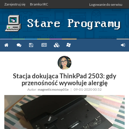
Zarejestruj się
Bramka IRC
Logowanie do serwisu
Stacja dokująca ThinkPad 2503: gdy
przenośność wywołuje alergię
Autor:
magneticmonop01e
|
09-01-2020 00:52