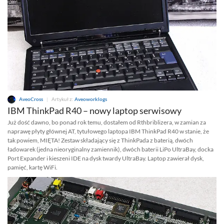
AveoCross
|
Artykuł z:
Aveoworklogs
IBM ThinkPad R40 – nowy laptop serwisowy
Już dość dawno, bo ponad rok temu, dostałem od Rthbriblizera, w zamian za
naprawę płyty głównej AT, tytułowego laptopa IBM ThinkPad R40 w stanie, że
tak powiem, MIĘTA! Zestaw składający się z ThinkPada z baterią, dwóch
ładowarek (jedna nieoryginalny zamiennik), dwóch baterii LiPo UltraBay, docka
Port Expander i kieszeni IDE na dysk twardy UltraBay. Laptop zawierał dysk,
pamięć, kartę WiFi.