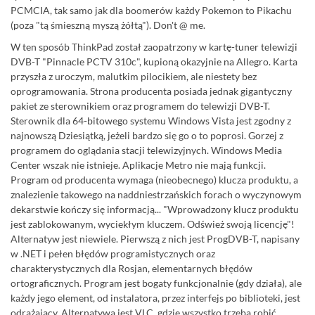
PCMCIA, tak samo jak dla boomerów każdy Pokemon to Pikachu
(poza "tą śmieszną myszą żółtą"). Don't @ me.
W ten sposób ThinkPad został zaopatrzony w kartę-tuner telewizji
DVB-T "Pinnacle PCTV 310c", kupioną okazyjnie na Allegro. Karta
przyszła z uroczym, malutkim pilocikiem, ale niestety bez
oprogramowania. Strona producenta posiada jednak gigantyczny
pakiet ze sterownikiem oraz programem do telewizji DVB-T.
Sterownik dla 64-bitowego systemu Windows Vista jest zgodny z
najnowszą Dziesiątką, jeżeli bardzo się go o to poprosi. Gorzej z
programem do oglądania stacji telewizyjnych. Windows Media
Center wszak nie istnieje. Aplikacje Metro nie mają funkcji.
Program od producenta wymaga (nieobecnego) klucza produktu, a
znalezienie takowego na naddniestrzańskich forach o wyczynowym
dekarstwie kończy się informacją... "Wprowadzony klucz produktu
jest zablokowanym, wyciekłym kluczem. Odśwież swoją licencję"!
Alternatyw jest niewiele. Pierwszą z nich jest ProgDVB-T, napisany
w .NET i pełen błędów programistycznych oraz
charakterystycznych dla Rosjan, elementarnych błędów
ortograficznych. Program jest bogaty funkcjonalnie (gdy działa), ale
każdy jego element, od instalatora, przez interfejs po biblioteki, jest
odrażający. Alternatywą jest VLC, gdzie wszystko trzeba robić