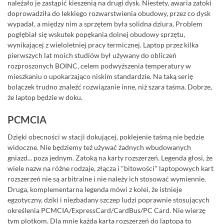
należało je zastąpić kieszenią na drugi dysk. Niestety, awaria zatoki
doprowadziła do lekkiego rozwarstwienia obudowy, przez co dysk
wypadał, a między nim a sprzętem była solidna dziura. Problem
pogłębiał się wskutek popękania dolnej obudowy sprzętu,
wynikającej z wieloletniej pracy termicznej. Laptop przez kilka
pierwszych lat moich studiów był używany do obliczeń
rozproszonych BOINC, celem podwyższenia temperatury w
mieszkaniu o upokarzająco niskim standardzie. Na taką serię
bolączek trudno znaleźć rozwiązanie inne, niż szara taśma. Dobrze,
że laptop będzie w doku.
PCMCIA
Dzięki obecności w stacji dokującej, poklejenie taśmą nie będzie
widoczne. Nie będziemy też używać żadnych wbudowanych
gniazd... poza jednym. Zatoką na karty rozszerzeń. Legenda głosi, że
wiele nazw na różne rodzaje, złącza i "bitowości" laptopowych kart
rozszerzeń nie są arbitralne i nie należy ich stosować wymiennie.
Druga, komplementarna legenda mówi z kolei, że istnieje
egzotyczny, dziki i niezbadany szczep ludzi poprawnie stosujących
określenia PCMCIA/ExpressCard/CardBus/PC Card. Nie wierzę
tym plotkom. Dla mnie każda karta rozszerzeń do laptopa to