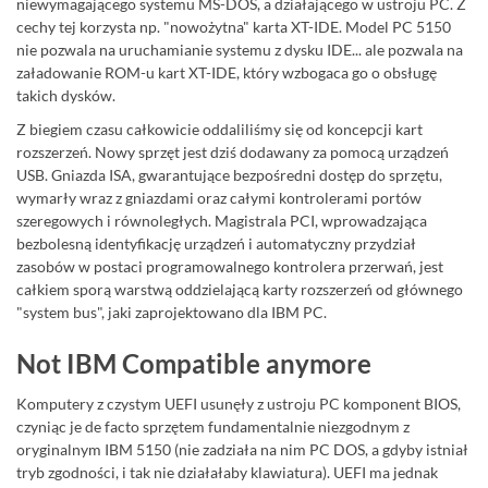
niewymagającego systemu MS-DOS, a działającego w ustroju PC. Z
cechy tej korzysta np. "nowożytna" karta XT-IDE. Model PC 5150
nie pozwala na uruchamianie systemu z dysku IDE... ale pozwala na
załadowanie ROM-u kart XT-IDE, który wzbogaca go o obsługę
takich dysków.
Z biegiem czasu całkowicie oddaliliśmy się od koncepcji kart
rozszerzeń. Nowy sprzęt jest dziś dodawany za pomocą urządzeń
USB. Gniazda ISA, gwarantujące bezpośredni dostęp do sprzętu,
wymarły wraz z gniazdami oraz całymi kontrolerami portów
szeregowych i równoległych. Magistrala PCI, wprowadzająca
bezbolesną identyfikację urządzeń i automatyczny przydział
zasobów w postaci programowalnego kontrolera przerwań, jest
całkiem sporą warstwą oddzielającą karty rozszerzeń od głównego
"system bus", jaki zaprojektowano dla IBM PC.
Not IBM Compatible anymore
Komputery z czystym UEFI usunęły z ustroju PC komponent BIOS,
czyniąc je de facto sprzętem fundamentalnie niezgodnym z
oryginalnym IBM 5150 (nie zadziała na nim PC DOS, a gdyby istniał
tryb zgodności, i tak nie działałaby klawiatura). UEFI ma jednak