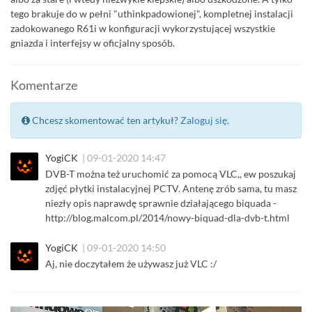
tego brakuje do w pełni "uthinkpadowionej", kompletnej instalacji
zadokowanego R61i w konfiguracji wykorzystującej wszystkie
gniazda i interfejsy w oficjalny sposób.
Komentarze
Chcesz skomentować ten artykuł?
Zaloguj się
.
YogiCK
| 09-01-2020 14:47
DVB-T można też uruchomić za pomocą VLC,, ew poszukaj
zdjęć płytki instalacyjnej PCTV. Antenę zrób sama, tu masz
niezły opis naprawdę sprawnie działającego biquada -
http://blog.malcom.pl/2014/nowy-biquad-dla-dvb-t.html
YogiCK
| 09-01-2020 14:50
Aj, nie doczytałem że używasz już VLC :/