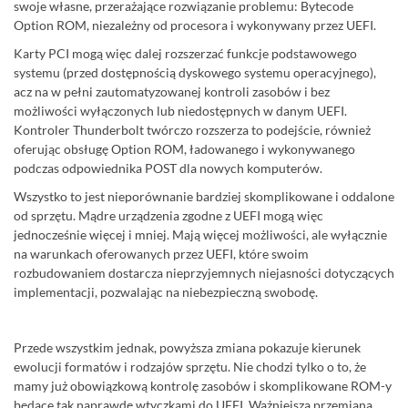
swoje własne, przerażające rozwiązanie problemu: Bytecode
Option ROM, niezależny od procesora i wykonywany przez UEFI.
Karty PCI mogą więc dalej rozszerzać funkcje podstawowego
systemu (przed dostępnością dyskowego systemu operacyjnego),
acz na w pełni zautomatyzowanej kontroli zasobów i bez
możliwości wyłączonych lub niedostępnych w danym UEFI.
Kontroler Thunderbolt twórczo rozszerza to podejście, również
oferując obsługę Option ROM, ładowanego i wykonywanego
podczas odpowiednika POST dla nowych komputerów.
Wszystko to jest nieporównanie bardziej skomplikowane i oddalone
od sprzętu. Mądre urządzenia zgodne z UEFI mogą więc
jednocześnie więcej i mniej. Mają więcej możliwości, ale wyłącznie
na warunkach oferowanych przez UEFI, które swoim
rozbudowaniem dostarcza nieprzyjemnych niejasności dotyczących
implementacji, pozwalając na niebezpieczną swobodę.
Przede wszystkim jednak, powyższa zmiana pokazuje kierunek
ewolucji formatów i rodzajów sprzętu. Nie chodzi tylko o to, że
mamy już obowiązkową kontrolę zasobów i skomplikowane ROM-y
będące tak naprawdę wtyczkami do UEFI. Ważniejszą przemianą