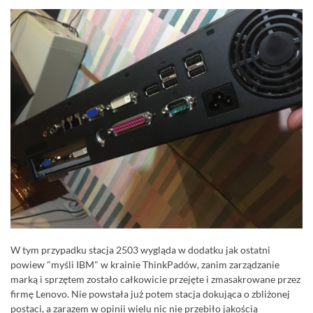
W tym przypadku stacja 2503 wygląda w dodatku jak ostatni
powiew "myśli IBM" w krainie ThinkPadów, zanim zarządzanie
marką i sprzętem zostało całkowicie przejęte i zmasakrowane przez
firmę Lenovo. Nie powstała już potem stacja dokująca o zbliżonej
postaci, a zarazem w opinii wielu nic nie przebiło jakością