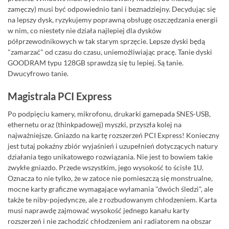
zamęczy) musi być odpowiednio tani i beznadziejny. Decydując się
na lepszy dysk, ryzykujemy poprawną obsługę oszczędzania energii
w nim, co niestety nie działa najlepiej dla dysków
półprzewodnikowych w tak starym sprzęcie. Lepsze dyski będą
"zamarzać" od czasu do czasu, uniemożliwiając pracę. Tanie dyski
GOODRAM typu 128GB sprawdzą się tu lepiej. Są tanie.
Dwucyfrowo tanie.
Magistrala PCI Express
Po podpięciu kamery, mikrofonu, drukarki gamepada SNES-USB,
ethernetu oraz (thinkpadowej) myszki, przyszła kolej na
najważniejsze. Gniazdo na kartę rozszerzeń PCI Express! Konieczny
jest tutaj pokaźny zbiór wyjaśnień i uzupełnień dotyczących natury
działania tego unikatowego rozwiązania. Nie jest to bowiem takie
zwykłe gniazdo. Przede wszystkim, jego wysokość to ścisłe 1U.
Oznacza to nie tylko, że w zatoce nie pomieszczą się monstrualne,
mocne karty graficzne wymagające wyłamania "dwóch śledzi", ale
także te niby-pojedyncze, ale z rozbudowanym chłodzeniem. Karta
musi naprawdę zajmować wysokość jednego kanału karty
rozszerzeń i nie zachodzić chłodzeniem ani radiatorem na obszar