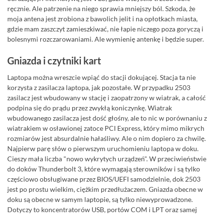
ręcznie. Ale patrzenie na niego sprawia mniejszy ból. Szkoda, że
moja antena jest zrobiona z bawolich jelit i na opłotkach miasta,
gdzie mam zaszczyt zamieszkiwać, nie łapie niczego poza goryczą i
bolesnymi rozczarowaniami. Ale wymienię antenkę i będzie super.
Gniazda i czytniki kart
Laptopa można wreszcie wpiąć do stacji dokującej. Stacja ta nie
korzysta z zasilacza laptopa, jak pozostałe. W przypadku 2503
zasilacz jest wbudowany w stację i zaopatrzony w wiatrak, a całość
podpina się do prądu przez zwykłą koniczynkę. Wiatrak
wbudowanego zasilacza jest dość głośny, ale to nic w porównaniu z
wiatrakiem w osławionej zatoce PCI Express, który mimo mikrych
rozmiarów jest absurdalnie hałaśliwy. Ale o nim dopiero za chwilę.
Najpierw parę słów o pierwszym uruchomieniu laptopa w doku.
Cieszy mała liczba "nowo wykrytych urządzeń". W przeciwieństwie
do doków Thunderbolt 3, które wymagają sterowników i są tylko
częściowo obsługiwane przez BIOS/UEFI samodzielnie, dok 2503
jest po prostu wielkim, ciężkim przedłużaczem. Gniazda obecne w
doku są obecne w samym laptopie, są tylko niewyprowadzone.
Dotyczy to koncentratorów USB, portów COM i LPT oraz samej