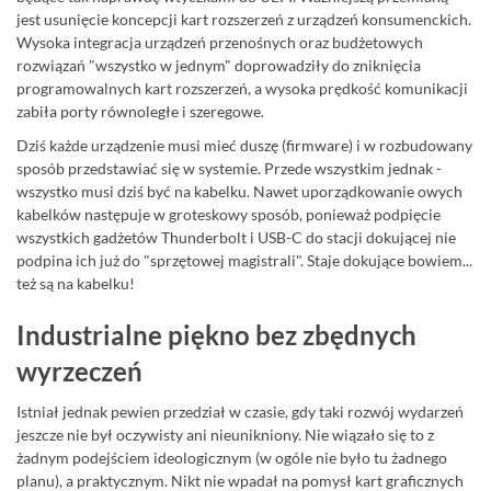
jest usunięcie koncepcji kart rozszerzeń z urządzeń konsumenckich.
Wysoka integracja urządzeń przenośnych oraz budżetowych
rozwiązań "wszystko w jednym" doprowadziły do zniknięcia
programowalnych kart rozszerzeń, a wysoka prędkość komunikacji
zabiła porty równoległe i szeregowe.
Dziś każde urządzenie musi mieć duszę (firmware) i w rozbudowany
sposób przedstawiać się w systemie. Przede wszystkim jednak -
wszystko musi dziś być na kabelku. Nawet uporządkowanie owych
kabelków następuje w groteskowy sposób, ponieważ podpięcie
wszystkich gadżetów Thunderbolt i USB-C do stacji dokującej nie
podpina ich już do "sprzętowej magistrali". Staje dokujące bowiem...
też są na kabelku!
Industrialne piękno bez zbędnych
wyrzeczeń
Istniał jednak pewien przedział w czasie, gdy taki rozwój wydarzeń
jeszcze nie był oczywisty ani nieunikniony. Nie wiązało się to z
żadnym podejściem ideologicznym (w ogóle nie było tu żadnego
planu), a praktycznym. Nikt nie wpadał na pomysł kart graficznych