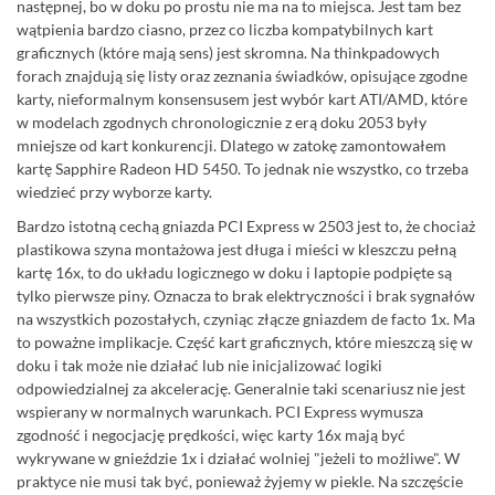
następnej, bo w doku po prostu nie ma na to miejsca. Jest tam bez
wątpienia bardzo ciasno, przez co liczba kompatybilnych kart
graficznych (które mają sens) jest skromna. Na thinkpadowych
forach znajdują się listy oraz zeznania świadków, opisujące zgodne
karty, nieformalnym konsensusem jest wybór kart ATI/AMD, które
w modelach zgodnych chronologicznie z erą doku 2053 były
mniejsze od kart konkurencji. Dlatego w zatokę zamontowałem
kartę Sapphire Radeon HD 5450. To jednak nie wszystko, co trzeba
wiedzieć przy wyborze karty.
Bardzo istotną cechą gniazda PCI Express w 2503 jest to, że chociaż
plastikowa szyna montażowa jest długa i mieści w kleszczu pełną
kartę 16x, to do układu logicznego w doku i laptopie podpięte są
tylko pierwsze piny. Oznacza to brak elektryczności i brak sygnałów
na wszystkich pozostałych, czyniąc złącze gniazdem de facto 1x. Ma
to poważne implikacje. Część kart graficznych, które mieszczą się w
doku i tak może nie działać lub nie inicjalizować logiki
odpowiedzialnej za akcelerację. Generalnie taki scenariusz nie jest
wspierany w normalnych warunkach. PCI Express wymusza
zgodność i negocjację prędkości, więc karty 16x mają być
wykrywane w gnieździe 1x i działać wolniej "jeżeli to możliwe". W
praktyce nie musi tak być, ponieważ żyjemy w piekle. Na szczęście