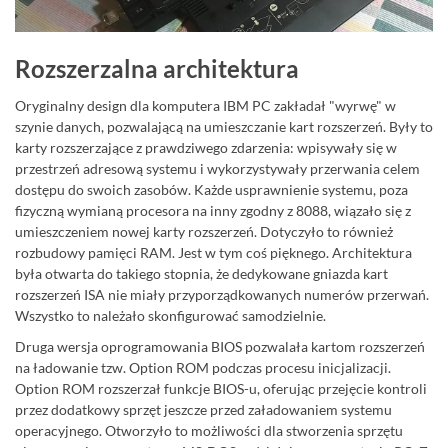
Rozszerzalna architektura
Oryginalny design dla komputera IBM PC zakładał "wyrwę" w
szynie danych, pozwalającą na umieszczanie kart rozszerzeń. Były to
karty rozszerzające z prawdziwego zdarzenia: wpisywały się w
przestrzeń adresową systemu i wykorzystywały przerwania celem
dostępu do swoich zasobów. Każde usprawnienie systemu, poza
fizyczną wymianą procesora na inny zgodny z 8088, wiązało się z
umieszczeniem nowej karty rozszerzeń. Dotyczyło to również
rozbudowy pamięci RAM. Jest w tym coś pięknego. Architektura
była otwarta do takiego stopnia, że dedykowane gniazda kart
rozszerzeń ISA nie miały przyporządkowanych numerów przerwań.
Wszystko to należało skonfigurować samodzielnie.
Druga wersja oprogramowania BIOS pozwalała kartom rozszerzeń
na ładowanie tzw. Option ROM podczas procesu inicjalizacji.
Option ROM rozszerzał funkcje BIOS-u, oferując przejęcie kontroli
przez dodatkowy sprzęt jeszcze przed załadowaniem systemu
operacyjnego. Otworzyło to możliwości dla stworzenia sprzętu