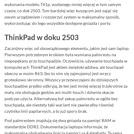
wykonania modelu T61p, wydanego mniej więcej w tym samym
czasie, co dok 2503. Tym bardziej więc kuszącym jest zająć się
owym urządzeniem i rozszerzyć system w maksymalny sposób,
wykorzystując do tego wszystkie dostępne gniazda i porty.
ThinkPad w doku 2503
Zacznijmy więc od obowiązkowego elementu, jakim jest sam laptop.
Pierwszym potrzebnym krokiem była wymiana palmrestu na
niepopękany przy touchpadzie. Oczywiście, używanie touchpada w
komputerach ThinkPad jest aktem świętokradztwa, ale touchpad
obecny w moim R61i (bo to nim się zajmujemy) jest wręcz
groteskowo skromny. Wszyscy przyzwyczajeni do dzisiejszych
touchpadów prędko odkryją, że ten jest mniej więcej trzykrotnie za
mały, nie obsługuje gestów ani multi-touch i dziwnie skacze
podczas użycia. Alternatywą był zakup palmrestu w ogóle bez
touchpada, ale niestety taki wariant nie zawierałby również
czytnika linii papilarnych, a to już spory brak.
Pod palmrestem znajdują się dwa gniazda na pamięć RAM w
standardzie DDR2. Dokumentacja laptopa informuje, że
maksymalną obsługiwaną ilością pamięci są 4 gigabajty. Ta sama