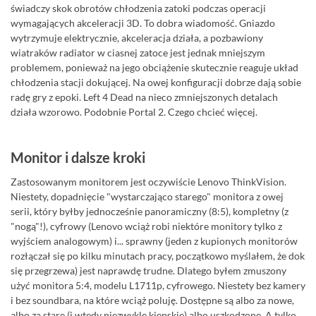
świadczy skok obrotów chłodzenia zatoki podczas operacji
wymagających akceleracji 3D. To dobra wiadomość. Gniazdo
wytrzymuje elektrycznie, akceleracja działa, a pozbawiony
wiatraków radiator w ciasnej zatoce jest jednak mniejszym
problemem, ponieważ na jego obciążenie skutecznie reaguje układ
chłodzenia stacji dokującej. Na owej konfiguracji dobrze dają sobie
radę gry z epoki. Left 4 Dead na nieco zmniejszonych detalach
działa wzorowo. Podobnie Portal 2. Czego chcieć więcej.
Monitor i dalsze kroki
Zastosowanym monitorem jest oczywiście Lenovo ThinkVision.
Niestety, dopadnięcie "wystarczająco starego" monitora z owej
serii, który byłby jednocześnie panoramiczny (8:5), kompletny (z
"nogą"!), cyfrowy (Lenovo wciąż robi niektóre monitory tylko z
wyjściem analogowym) i... sprawny (jeden z kupionych monitorów
rozłączał się po kilku minutach pracy, początkowo myślałem, że dok
się przegrzewa) jest naprawdę trudne. Dlatego byłem zmuszony
użyć monitora 5:4, modelu L1711p, cyfrowego. Niestety bez kamery
i bez soundbara, na które wciąż poluję. Dostępne są albo za nowe,
albo za stare (i wtedy niezwykle kiepskie) albo uszkodzone. A tylko