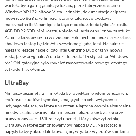
wartość była górną granicą widzianą przez fabryczne systemu
Windows XP i 32-bitowa Vista. Jednakże, dokumentacja chipsetu
mówi już o 8GB jako limicie. Istotnie, taka jest prawdziwa
maksymalna ilość pamięci dla tego modelu. Szkoda tylko, że kostka
4GB DDR2 SODIMM kosztuje około miliarda cebulionów za sztukę.
Zanim zdecyduję się na wyrzucenie kolejnych pieniędzy przez okno,
chwilowo laptop będzie żył z sześcioma gigabajtami. Na palmrest
należało jeszcze nakleić logo Intel Centrino Duo oraz Windows
Vista, jak w oryginale. A dla beki dorzucić "Designed for Windows
Me". Obligatoryjne było również zamontowanie nowego, czystego
sutka do TrackPointa.
UltraBay
Niniejszy egzemplarz ThinkPada był obiektem wielomiesięcznych,
złożonych studiów i symulacji, mających na celu wytyczenie
jedynego miejsca, na które upuszczenie laptopa wywoła absurdalną,
nieodwracalną awarię. Takim miejscem okazuje się być róg przy
prawym zawiasie. R61i zaliczył upadek, który zniszczył zatokę
UltraBay, w której zamontowany był napęd DVD. Na szczęście
napędy te były absurdalnie awaryjne, więc bez wyrzutów sumienia