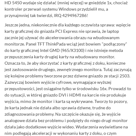
HD 5450 wydaje się działać (mniej więcej) w gnieździe 1x, chociaż
kontroler przerwań systemu Windows przydzielił mu, a
przynajmniej tak twierdzi, IRQ 4294967286!
Jeszcze jedna, niekoniecznie dla każdego oczywista sprawa: wpięcie
karty graficznej do gniazda PCI Express nie sprawia, że laptop
zacznie jej używać do akcelerowania obrazu na wbudowanym
monitorze. Panel TFT ThinkPada wciąż jest bowiem "podłączony"
do karty graficznej Intel GMD (965/X3100) i nie istnieje metoda
przepuszczenia karty drugiej karty na wbudowany monitor.
Oznacza to, że aby skorzystać z karty graficznej z doku, konieczne
jest zastosowanie drugiego, zewnętrznego monitora. Tutaj zaczynają
się kolejne problemy tworzone przez dziwne gniazdo ze stacji 2503.
Zazwyczaj bowiem wyjście cyfrowe, wymagające wyższej
przepustowości, jest osiągalne tylko w środowisku 16x. Prowadzi to
do sytuacji, w której gniazdo DVI i HDMI na karcie nie produkuje
wyjścia, mimo że monitor i karta są wykrywane. Tworzy to pozory,
że karta jednak nie działa albo sprawia dziwne, trudne do
zdiagnozowania problemy. Na szczęście okazuje się, że wyjście
analogowe działa bez problemu i podpięty do niego drugi monitor
działa jako dodatkowe wyjście wideo. Wydarzenia wyświetlane na
nim podlegają akceleracji w wykonaniu karty z doku, o czym