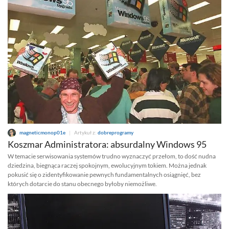
magneticmonop01e
|
Artykuł z:
dobreprogramy
Koszmar Administratora: absurdalny Windows 95
W temacie serwisowania systemów trudno wyznaczyć przełom, to dość nudna
dziedzina, biegnąca raczej spokojnym, ewolucyjnym tokiem. Można jednak
pokusić się o zidentyfikowanie pewnych fundamentalnych osiągnięć, bez
których dotarcie do stanu obecnego byłoby niemożliwe.