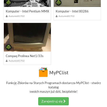
Komputer - Intel Pentium MMX
Komputer - Intel 80286
Autumn81702
Autumn81702
Compaq Prolinea Net1/33s
Autumn81702
Funkcję Zbiorów na Starych Programach dostarcza MyPClist - stwórz
katalog
swoich maszyn już dziś, bezpłatnie!
Zarejestruj się