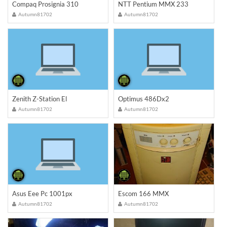
Compaq Prosignia 310
NTT Pentium MMX 233
Autumn81702
Autumn81702
Zenith Z-Station El
Optimus 486Dx2
Autumn81702
Autumn81702
Asus Eee Pc 1001px
Escom 166 MMX
Autumn81702
Autumn81702