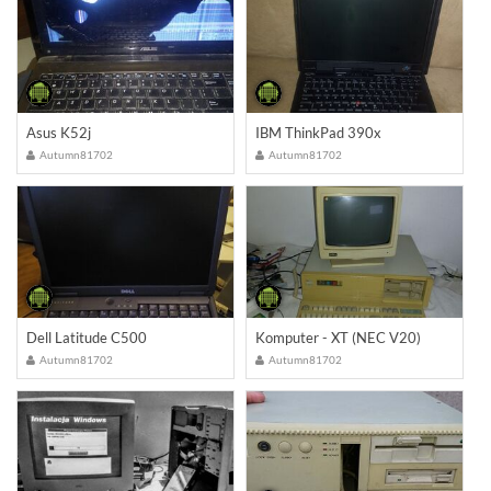
Asus K52j
IBM ThinkPad 390x
Autumn81702
Autumn81702
Dell Latitude C500
Komputer - XT (NEC V20)
Autumn81702
Autumn81702