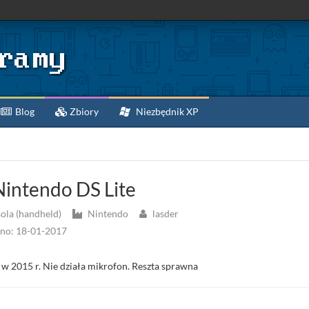
Blog
Zbiory
Niezbędnik XP
intendo DS Lite
ola (handheld)
Nintendo
lasder
no: 18-01-2017
w 2015 r. Nie działa mikrofon. Reszta sprawna