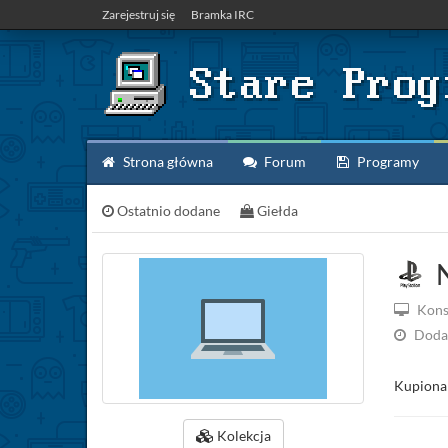
Zarejestruj się
Bramka IRC
Strona główna
Forum
Programy
Ostatnio dodane
Giełda
N
Kons
Doda
Kupiona 
Kolekcja