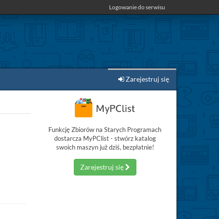
Logowanie do serwisu
Zarejestruj się
Funkcję Zbiorów na Starych Programach
dostarcza MyPClist - stwórz katalog
swoich maszyn już dziś, bezpłatnie!
Zarejestruj się