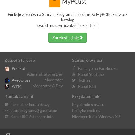
Funkcję Zbiorów na Starych Programach dostarcza MyPClist - stwórz
katalog
swoich maszyn już dziś, bezpłatnie!
Zarejestruj się
Zespół Starepro
Starepro w sieci
Peefkot
Fanpage na Facebooku
Administrator & Dev
Kanał YouTube
Moderator
AveoCross
Twitter
Moderator & Dev
WPM
Kanał RSS
Kontakt z nami
Przydatne linki
Formularz kontaktowy
Regulamin serwisu
stareprogramy@gmail.com
Polityka cookies
Kanał IRC #starepro.info
Niezbędnik dla Windows XP