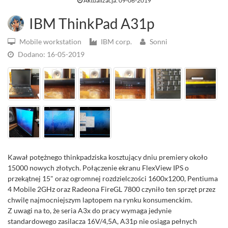
Aktualizacja: 09-06-2019
IBM ThinkPad A31p
Mobile workstation
IBM corp.
Sonni
Dodano: 16-05-2019
Kawał potężnego thinkpadziska kosztujący dniu premiery około
15000 nowych złotych. Połączenie ekranu FlexView IPS o
przekątnej 15" oraz ogromnej rozdzielczości 1600x1200, Pentiuma
4 Mobile 2GHz oraz Radeona FireGL 7800 czyniło ten sprzęt przez
chwilę najmocniejszym laptopem na rynku konsumenckim.
Z uwagi na to, że seria A3x do pracy wymaga jedynie
standardowego zasilacza 16V/4,5A, A31p nie osiąga pełnych