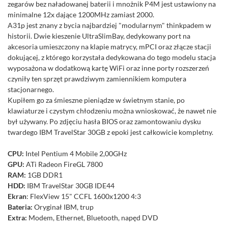
zegarów bez naładowanej baterii i mnożnik P4M jest ustawiony na
minimalne 12x dające 1200MHz zamiast 2000.
A31p jest znany z bycia najbardziej "modularnym" thinkpadem w
historii. Dwie kieszenie UltraSlimBay, dedykowany port na
akcesoria umieszczony na klapie matrycy, mPCI oraz złącze stacji
dokującej, z którego korzystała dedykowana do tego modelu stacja
wyposażona w dodatkową kartę WiFi oraz inne porty rozszerzeń
czyniły ten sprzęt prawdziwym zamiennikiem komputera
stacjonarnego.
Kupiłem go za śmieszne pieniądze w świetnym stanie, po
klawiaturze i czystym chłodzeniu można wnioskować, że nawet nie
był używany. Po zdjęciu hasła BIOS oraz zamontowaniu dysku
twardego IBM TravelStar 30GB z epoki jest całkowicie kompletny.
CPU:
Intel Pentium 4 Mobile 2,00GHz
GPU:
ATi Radeon FireGL 7800
RAM:
1GB DDR1
HDD:
IBM TravelStar 30GB IDE44
Ekran
: FlexView 15" CCFL 1600x1200 4:3
Bateria:
Oryginał IBM, trup
Extra:
Modem, Ethernet, Bluetooth, napęd DVD