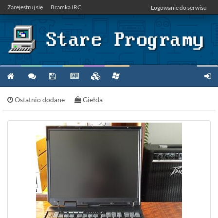
Zarejestruj się
Bramka IRC
Logowanie do serwisu
Ostatnio dodane
Giełda