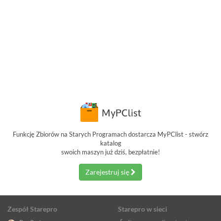
Funkcję Zbiorów na Starych Programach dostarcza MyPClist - stwórz
katalog
swoich maszyn już dziś, bezpłatnie!
Zarejestruj się
Zespół Starepro
Starepro w sieci