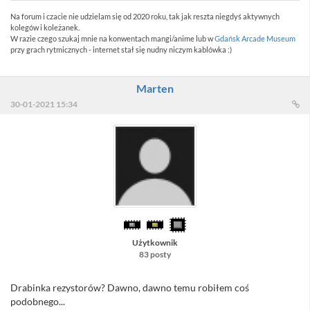
Na forum i czacie nie udzielam się od 2020 roku, tak jak reszta niegdyś aktywnych
kolegów i koleżanek.
W razie czego szukaj mnie na konwentach mangi/anime lub w
Gdańsk Arcade Museum
przy grach rytmicznych - internet stał się nudny niczym kablówka :)
Marten
30-01-2021 15:34
Użytkownik
83 posty
Drabinka rezystorów? Dawno, dawno temu robiłem coś
podobnego...