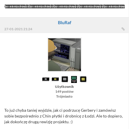
k̶̡̡̡̢̨̧̡̡̢̨̨̢̢̧̛̛̛̛̛̛̛̛̙̟͈̰̪̘͍̪̫̱̻̟͚̘̮̺͍̺̣̺̘̣͕̳̥̘̜̦̪͖͙͚͙̝̻̙̹̘͕̯̳̱̞̘̯͓̗̣̥͓̺̳̜̻̘̼̟͕̥̰̬͇̠̖͖̯͚͖̹̹̱͍͉̳͍̬̙̼̫͔̙̯͍͓̞̮̓̓͒̓̃͒̃́̊͛̀̑̂̎̑̽̐̆͊͛́̎̾́̐͐̍̂͌̀͗̌́̀́̓̾̑͑́́̄́́́͆̃͐̉̌͌̎͊̈́̇͗̆̇͆̀̽̒́̇̒̐̊̿͑͛͌̏̅͂͆̓́͆̍̏̈́̈́͗̅̌͊̍̊̀͂͑̔̔́̽̇͆͆́͌̂͋̎͌̍͆͌͂͑̍̓̈̊̓̎̑̆͂̉̓͊͆̌̋̓́͗̍̇̆̉̓̆̔̎̋͊̎̎̓̀̅̄́̏̀̃̏͑̊́̅̀͋͐̂̐̈́͑͛̉̃̽́̾̆̾̑̆̒͑͌́̓̓̽̐̍͛̾͒̏̀́̋͛̃̊̐͑̈́̃̽̈́̉̌̿̑̍͗͌̍̐́̑̕̚͘̚̕̚̚̕͘̕̕̕͘̚͘̚͘͜͜͝͠͝͝͠͠͝͝͠ͅd̶̨̨̨̡̧̧̧̨̨̢̢̧̡̢̨̨̡̨̡̡̢̛͓̩̱͍̺̼̭̲̹̻̘̮̟̘̜̺̻͕̬̩̲͉̟̹̳̪̮̺͉͚̜̥̭̬̫̦̰͎̮͎͈̰̰̯̘̲̣̭͎͈̬̩̗̼͓̭̣̩͕͕̲͍̪̩̞̠̹̥̹̻̲̗̮̠͖̙̝͔͇̪̫̼̺̠̻͚͓̺͖̮̞͖͙̠̤̣͖̪̩͇̮͇͉̙̗͕̖̫͈͙̻͍͙̬̬̟͇̗̟̳͓͈̼͚̬̮̺̹̥̬͚̣͕̬͔͍̬̯̬̗͙̦͙̩̘̗̟͆̄̆͋̇́̑̇̒̂̐́̒́̅͋̈́̽͌̋̉͛̎̑́́̓̔͘͜͜͜͜͜͜͜͝͝ͅͅͅͅj̷̢̧̧̛̘̳͚̣̭͉͔̥͍̻̝̯̪͈̩̹̯̑̀̈́̓̽̄̃̈̄̿̋̓͋͐̂͌̎̉̉͊̅̂͑̇̾̊̓̇͐͒̐͆̌̀͐̀̍̎̋̓̈̒́͛̈͊̔̈̆̉̑̅̈́̿̓̑̐͌̈͂̉̎̀̾̾̊͋̿̄́́͘͘̚͘̚̕͘͜͝͝͝͠ͅͅf̸̢̨̢̢̢̡̢̧̧̧̛̥̝͉̗̬̜̭̙̩̺̞̠̣͉̳̺̟̦̙͓̱͍͓͓̖̥͖̘͕̟̳̗̖̦̩̬̦͔̹̥͓͖̣̦͇̱̻̟̹̙̖̯͎̼͕̦̜͙̹̺̖̠͙̫̼̺͍͕̭͓̦͈̰͖̘̼̟̭̙͚̙͕͇̣̗̘͎̞͔͓̣͓̣̹̼̦̼̤͙̘̰̼̀͒̈́͛͗̃̋͊͛̽̄̊̑̂͊͋̒͒̐́̓͛̇̕͜͜͜͠͝ͅͅͅj̸̨̢̨̢̢̢̡̧̨̢̧̢̡̡̨̢̧̢̧̧̧̢̢̨̨̡̡̢̡̧̛͈͓̰̭͖͔̭̱̮͉̙͕̮͎͉̰̮̣̲̱̗͕̖̖̩̞̹̜͉̮̮̩̖̱̤̹̟̤̞̜̲̬̼̦͉̫͓̗̞̮̙̦͔̫̟̼̤̘̯̖̣̪̺̫͔͕͎̘̬͍̙̹͉̣͓̪̩̞̩̙͖̝̞̺̠̣͔̬͓̗̜̰̥̺̖̤͍̘͖̰̳̩͎͈̺̤͔̠̗͇̝̙͔̰̦̗̙̥͖̯̜̹͉͎̞͔̜̗̼͔͈͇̫̺̞̬̘̱͙͍̯̟͚͚̱̥͚̭͓̣͎̼̳̰͎̲̩̟̳̭̯̘͈̗͈̲̥̪̹̦͕̩̱͎̺͎̥͍̥̼̜̲͉̬̯̠̳̺̙̪͈̞̭͙͖̭̗̣̬̳͇̹̞̳̦͚̣̜͈̫̳̪̥̜̱̗̰̲̯͔̺̮͔̗̤͈͖̗͔̖̝̗̱̩̤̜̺̝̬͒͑̿́̓̌̅͒͒͆̀̅̀͗͛̊̂̑̆̽͆̍̒͆͑̇̋͆̅͐̓͋̈́̃͊̅̀́͗̈́̓̔͒̆̐̈́̉͛̃̊͐̅̇̓̄̿̍̍̉͋̀̈͂̓͂̐̈́̊̓̋͐̒̽͆̅̏̓̄̌͌͐̏͋͌̒̓̂̈́͂̌̂́͗͘̚̚͘͘͘͜͜͜͜͜͜͜͜͝͠͠͝͠͝͝͠͝͠͠͠͝͝ͅͅͅͅͅͅͅͅģ̸̢̨̨̨̧̢̨̨̧̨̢̨̨̡̢̨̨̡̡̢̡̢̛̛͚̙̭̜̗̫̬̣̦̝̞̝͎̞͔͙͇̱͎͍̟̠̙̫̤̥̙̬̮̯̳̱̞͉̥̖͉͚̙̝̻̳͍͖͍̗̫̦̗̙̹̗̤̪͖͎̥̰̰̱̮̻͇̘͇̠͖̘̦͙̪̱͇̻͚͈̥̳̠͖̤̦̗̜̠̫͚̩̜͉͎̙͍̤͈͖͙̱̼͈̲̜̰͎͚͔͔̣͔̹͕̦̭̭͈̗̱̭̝̲̠̻͇͔̰̻͚̥̯̼͎̭̻̺̯͚̥͔̘̦̮̳̼̖̠̤̪̜̭͈̯̖̖̤͓͉̼̮̞̳̜̠͉̝͖͎̤̝͉̲̪̼̟͎̭͎͍̝̰̠̘͕͖̭̗̰͓͚̣͚̗̪̩̫̺̣̺̮̠̳̗̯̳̼̜̟̲̯͕͍̳̟̣̙͓͍̣͓͕̰̭̲̈́̋̐͌̔̒͊̇̉̈́͌̇̔̂͊͂̈́̀̀͋̈̐̈̓͋͋̾̆̃͌̇̂̓̅̋̎̓͊̑̿̔̏́̀͛̀̒̔̈́̿̈́̐̽̑͊̽̾̒̏̅̔̓̾͌̾͒͑̀̀̇͂̈͋̓̔̏̾̓̅̍͐͑̀̿̈͒̾̀͋̇̐̌̓́̃̓̍̾͐̽̿̓̓̈́̃̎̄̂̔̆̊̽͊́́̿̇̕̕̚̚͘͘̕͘̕͜͜͜͜͜͜͜͜͜͝͝͝͠͝͝͝͝͝͝͠͠ͅͅͅͅͅͅứ̶̡̢̧̢̢̨̨̡̧̢̢̢̧̧̛̛̛̛̹̹͇͍̪͕̹̦̬̝͇̺͙̜̹̤̮̙̮̹̞̙͙͚̪̯̦͇͎͍̩̝̼͇͉̳̻͍̖͙̫̗̲̲͈̳̯͉͚͉̣̜̼͉̭͖̖͕̭̪̫̲̱͍̟̙̦̦͔͓̫̥͍̬̟̜̭̹̗̼͓̳͇͕̳͖͔̖̰͇̟̘̱̙̬̣̺̻̠̣̬͈͔͍͚̟̫͖̜̬͉̜̤͉̤̻̠̖̥̯̻̺͕͚̳̥͈̦̟̲̺͎̮̙͇͔̥̻͉̫̣͙̲͉̗̪̤͚̞͈̟̱̞̠̫̜͎̮̖͉̼̺̍̾͊͗̔̀̃͒̃͊̍̊͐̇̆͛̓̿͆̎̔̄͐̌̔͂̏́̐̀͗̔͂̔̿̆̿̔͆͒͒͒́̊́̈́͋͆͑̽̽͛̓̇̓̃̇͗͗̿͛̽͛̇͂͊̽̓̎̉͑́̄̆̈̏̈̈́̇̒̽̏̊͛̐͒̔̊̽͐̆̉͗̽̍͆̉̑̿̎̾͑͆͛̈́̾̒̇͐̽̉̅͊̄͐͊̽̑̂̐̑́̐͆̆̄́͗͋̽̈́̓̏̓͆̈̾̔̈́̈́̎͊̿͒̃̓̓́̌͋̅́͊̑̇̀̎̃̂̉̓̋̿͗̑̀́̀̓̇͋̾͆̀̑́̓̈́̇̈́̅̈́̎̓͆́̇͑͑̌̓̍̈́͋̍̈́̔̐̌͑͌̓̒̒̑͗̑̂̓̓̈́̽̈́̒̑͊̒̏͋̏̓́͆̑̈́͛͆̾̈́̂̄̌̎͌͐́̕̕̕͘̚̕͘̚͘͘̚̚̚̚͘̚͜͜͜͜͜͜͜͜͝͠͝͝͝͠͝͝͝͝͠͝͝ͅį̴̢̧̡̨̨̡̧̨̧̨̛̛̛̟̗̤̜̩͓̮͇͚̱̞͓̫͙̣̰̙͎̻̝͍̙͓͙̞͈̲̻̩͈̠̼͓̼̠̟̱͎̬̮̠̞̦̰̲͇̻̮͇̫̠̖̲̲̙̖̩̩͎͙̩͔̰̫̖͎̯̺̟͍̬͈͍̹̺͕̰͕͎̳͇͎̮̞̫̟̮̫̮͎̭̮̣̗̪̮̳̩̞͉͕̮͎̤̱̳̩̘̲͇̦̬̙̓̊̋̌̐͋̄̓̒̈̊̈́̊̈́̀̒̅̍͐̾̉̓͆̎̋̿̌̔͆̈̽̆̍̎͗̏͂̽͌̒̐̑͛̽̓͛̃͛̍̏͛̎̓̋͋͆̄̽͒̊̑̓͐̽̈́͑͑̏̇̽̈́̐͛̽͑͋̓̈́͋̾̇̇̎͒̽͛͗͗̍̎̄̆͛̅̀̈̎͂͑͋͛́̏͗̂̿̄̅̅̽̋̃̿̌͂̀̉́͐͑͂̀͗͋̀͑̃̍̾̇̂̀̿́̈́̊̕͘͘͘̕̚̕͘͘͝͝͝͝ͅͅs̴̢̨̢̧̨̢̢̢̢̛̘̯̣͈̱̯̜̼̬̫̙̞̩͙̲̜͙̼̤̩̫̯͉̣͖̣̙̲̱̠͇͇̳͓̺͚͔̥̗̜̻̤̜̲̹̣̮̦͖̱̮̳̣͓̩̦̖͍͓̤͙̙͖̹̬͕̟̦̥̞͔̳͉̩͇̯̥͓̼͔̤͓͎̜̱͚̹̼͍̪͗̓̒́̒͌̊̂͋̃̽̈̎͋̓̓̈́͛́̽̋͂̊͂̌̀̉͐͆̈̇̅̓́͊͊́͗̄̐̍̏̄̄͗̎̇͗̾́̾̾͂͋͑̿̿̂̀̽͌̈̓̓̋̈́͋̐̚̚͘͜͠͝͠͝͠͠͝ͅȩ̷̨̢̢̢̢̢̢̨̡̢̢̢̡̨̢̢̧̡̢̢̨̨̧̢̢̛͈̭̲͔̦̜̭̤̦̯͇̣̬̭̭̼̝͔̗̲͉̖͚̼̤̯̲̪̦̖̮̲͙̳̦̲͉̗̳͇͚̘̫̖̩̰̺̲̤̺̻̹̰͔̦͈̬͎̗̞̖͓̹͓̥͇̞̰̮̩̱̟͉͕̺̯̲͔͔̟̼͎̥̦̘̯͕̯̱̬͖̖̜̜̹̗̼̩̭͈̥̬͍͖̗̮̯̣̲̝̜̗͙̫̺̝̩̫̙̠̳̬̩͍̥͈̦̺̮̠̪̻̺̦̙̙̞͎̺̻̤̯̲̘̙̲̯̻̫̥͉̟̤̤̜̪̤̦̠͙̘͉̮͙̮̝̗̰̟̤̝̯͚̦̻̠͖̱͎̜͕̣̫̬͎̻̩̫̙̩̬̞̰̙͔̥̰̜̩̖͇̪̗̞̱̹̞̝̝͓̣̥̬̩̟̘͙̥͇̱̜̳̜̤̬̮̬͕̗͉̲̼̳͙̘̲̳̭͔̣̗̘̺͂̈́͑̊̃͋̋̔̃̈́́͋̾͂̅̋̄̀̂̆̀́̒̉̉̐̊̃̽̽͊̑̏̀̈͛̃̒̉̈́̂̌͑̄̅̄͆̉̂͊̅͋̅̈̐͗̀͒̑̿̈́̾̉̈́͋͛̓̚͘̚̕͜͜͜͝͝ͅͅͅͅͅͅͅŗ̷̡̨̡̡̢̧̨̡̨̛̛̛̛̛̣̥͉̞͓̲̱̝̻̪̳̤̤̯̣̮̪͖̩̤̰̦̫̱̤͎̠̙̹̝͉̘͈̻̜̩͙͔̮̞̤̜̯̻̼̦͖͈̻̠͎̫̖͈͈͈̩̹͖̠̭̯̯̦͔̜̱͚̬̹̳̳̞͕͕͇̣̹̫̫̙̪̺̤̪͍̱̜̪̬̮͖̮̣̬̗͉̫̭̝̮͈͙͚͙̭̬̭͕͔̖̯̫̙̱̱̹̙̟̝̲̻̠͍͉̯͓̱̪̖̮͉̤̖͚͈̹̻̝͇͕̝̮̜̹̘̮̙̱̣̝̭̥͍̹̣̻̍̈́̀̈̄͋͆̈́͐̀̄̑͑͌̀̈́̇̈͒̈́͊̍̿͒̀̓̐̎̎̆̀̀͌̋͛̿̈́͊͂͆̽̊̂͑̈́͂̀́̑̓́̈́̑̀͋͐̔̓͑̆̉͂̀̉͂̋̾̎͊͛̃͑̈͊̍͗̋̐͂̀̊͐̊̾̓̉̂̌̓͛̌͋̋͆̀̏̃͂͌̉̀̊͛̾̇́̄̃̿̈́̈́̒̃̈́̈́́͂͑̂̍́́͌̅̈́̈́̂̈́͑̿̓͌̓̈́̏̂͂̃̑͂̅̌̈̾̑̈̇͆́̅̌̆̾͊̈͐̿̊̂̏͛͋̓͗́̿̎̇̓̓̑̂̏̒͒́͊̽̂́̇̎̈́̆͐̐̈́͂̌̀̈̈́̀͗̾̓̍̍̈̐͌͒͋͋͆̅̐̾͑̀̔̽́͒̾͐̐̽̿͌̌̋̃͒̊͒̏̾̈͊̓̚͘͘̕̕̕̕̕̚͘͘̕̚̚̚̕̚̕̚͘͜͜͜͜͠͠͝͠͝͝͝͝͠͝͝͝͝͝͠͝͠͝ͅͅͅj̶̧̧̡̡̧̢̨̧̢̧̢̧̨̡̡̡̢̛̛̛̛̥͚͙̼̥̤͔͔͉̦̗̬̖̮̼̲̼͖̩̞̦̜̱̗̟̠̲̳͍̲͕̲͍͇͈̲̜̪̻̟͉̞̰̱̗̘̱̯̥̼͙̫͓͍͖̗̳̞̖̲̰̦͍̣̖̭̩̫͈̳̩̜̜̠̱̘̜̝̪̻̣̣͕̟̣̖̥̟̳̯̗͍̫̗̘̳͍̼̟̦̲͔̺̼̣̹͚̺͈̬̭͖̦̜̫̪͎̖̘̮̫͓̯͕̩̹̮̗̼̯͙̩̘̹͖͙͉̤̳̲͔̮͚̋̀̃̀̃̓̽̓͒͒͋̓̀̾̒̽̈́̀͂̎̎̔̓̈̓̋̑̆̑̽̇̽̿̿̈̆͑̐̃͌͂̊͂͛͗̾́̿̓̂̏̉̈́́̀̅͒̂̈́̈̓͐̄͊̆̃́̇͗̏̍̈́͐͐͐̈́̋͗̓͛̾͂̉͊̒́̽͛̐̃̉̾́͌͗͆́̄̒̑̀͆͌̆̆́̃́̃̎̆̆̒͆̔̀̽̒̓̀͊͐̐́́̇͒̎̍͋̾̀͋̽̐̿͛́̈́͛̄͒͒̍̎̔͊̓͌̍̀͆́͑́̈̾͆͊́̃͗̒̉́͑̋͊́̓͂̐͑̑̍͆̓̾̔̊̒̔͌̍̇̓̄̆͑͌́͊̍͑̇̉͑̓̂͂̈́̿̑̂̈͐́͑̎̎́̔̽̉͒̽̈́̈̆͋̑̅͐̐̓̑̏̒̿́̔̎̅͊͋̄̈͐́̆̅̌͊́̚̕̕̕͘͘̕̕̕͜͜͜͜͝͠͝͠͝͝͠͝͝͝͝͠͠͠͝͝͝͠ͅͅͅv̵̡̢̡̢̧̨̨̨̢̡̢̨̧̢̮͔̯̬̞͔̗̼̙̜͎͎͓̼͎̝͍̻̭̜͕͖̭͓̭̲̗̖̭̱̟̫̲̪͇͉̖̻̠̗̣̤̻͉̪͍̝͈̥͖͕̣̙̙̣̬̼̻̝̲͙̖̱͉̮̟͖̪̝̖̦̱̼̟͖̣̻̳͉͉̤͓͚̗͉̙̩̙̙̠̪̲̼͍͓̜̺̳͕̻͙̲͕͕̭̦̞̘̹̮͈̭̭̖̙͓̗̫̬̮̪̣̱̥̖̤͍̤̩̤̤̻̺̹̭͔̜̹̹̻͔̜̭͍̥̳̞̺̣̩̰͉̟͔̲̯͎̮̖̪̣͇͚̥̤̳̻̝̹̰̪̝͍̪̮̤̤̠̱̻̩̖͖̝͔͔͕̥͚̲̤̺͓͔͚̼͙̫̙̙̗͚̩̮͎̻͓̻͆̈́̂̕͜͜͜͜ͅͅͅͅͅį̷̢̨̨̡̧̢̧̛̛̛̰̱̳͎̫̟̳̝̳̟͇͕̜̤̠̹̙̮͚͈͉̤̟̟͚̩͓̮͕͎̣͎̘͖̞͓̱͍̺̭̤͎̖̞͕͚̩̗̭͇̼̠̹͓͍̫̫͇̪͙̰̹͔̤̪͉͇̘͉̻͉̟͈̙͙̰̘̲̙̣͕̞̤͓̘̳̮̝͓͈̹̼̓̌̏͆͛̌̐̋́̽́̎̓̀͂́̈́́͋̾̋̎͆̈́̊̒͐̔̾̉͆͗̄̇̇̓̽͌̈́͐́̐̃́͛͌̅̐͋̆̾̅͐̔͛͛̈́̌̽̓́͂̀͑̉͛̿̾̔̉͑̓̾̂̀̿̽͋̔̽̀̽͗͋̆̉̒̍̾̾̽̒͋͑́̐͌̽́̈́͗̒͛́̐͆͂͆̔̉̏̀̄͌͗͆͌̅͐́̎̈́͗̒̕̕͘̚̕̚̚̕̕͜͜͜͝͠͝͠͝͝͠ͅş̵̢̢̨̨̢̢̡̨̨̡̢̛͔͎͉̥̜̩͙̭͖̜̬̖̰̬̜̗̺͔̫̖̠̼͓͍̦͓͎̼̞̹̯̹͍̭͓̠͔͖̗̯̱͕͚̺̱̲̭̭̳̹͈̬͙̼̮͉͔͚̲̰̜͈̫̯̥̲͇̤̰͕͈̳͙̠̞͈͇̗̺̣̰͍̩̜̯̥͈̱͇͓̲̮̝͓̤̗̺̲̼̹̞͈͎̰͓̼̬͉̼̲̺͓̦̲̹̤̠̝̦̭̟̱̗̺͖̦̤̰͉̝̩̥͙̳̻͕̝̺̠̤̖͙͚͉̤̩̞͎̻̓̐͗̓͌̍̊̈́̊̓̽͑̄̇̃̿̀͊̃̃͒̉̋̑̍̀̿͗̆̿̂͋͋͊̉̈́͌͆̂̍̀̿͗͂́̇̓̅͆̀͆͌͂̾̿͌̓̋̎̂̂͊̂̓́͊́̀̇̈́̔̏̅̈̑̎͆̽̏͆́͗̈̍̅̿̌̈́̎̀̔̉̂̒͆̀̍͘͘̚̚͘̚͘̚̚͘͜͜͝͠͝͝͝͝͠͠͝͝͠ͅͅḑ̵̢̧̧̧̧̨̧̨̨̦̼̰͖̳͈͚͉̻̗̖͔̝̱͔̦͓͈̰̰͎̠̗̞͎͖̩̻̻͙̬̬͇̝̱̘̰̩͖̱̠͈̱͈̯͎̻̤͈̝̰͉̞̩̰͉͕̰̪͙͕̞̻̘͈̣͖̣̤̙̳͍̻͓͙̝͔̣̦͕͉̪̟̗̠̰̣̹̝̗̰̲̯̣̝͈̣̼̜̩̯̰̭̠̞̟͖̝͑͛͛̍͋̎̀͑́̐͐̆͂̔̾́̒͋͌̈́̋̓͊̎̐͆̒̌̈́̄͛̑̒́̎̂͒̑̕͜͜͜͜͜͜͝͝ͅͅͅh̶̡̨̨̨̧̢̡̧̧̧̨̢̡̢̢̨̡̛̛̰̮͔̖͚̪̭̩̪̞̥̭̳̣̦̮̝̙̠̟̤͎̗͙̖̩͚͎̳̪̞͓̜̗̺͇͇͕̰̭͉̮͉̘̱͍͎̲͍̟̱͉͕͈̻̠͓̗̬̯̗͚͕̹̹̯̱̝̬̗͔̭̠̙̫̰̟̝̟̜͚̞̞̜̺̮̣̱̼̮̲̮̳͇̙̼͙̲͔͇̞̮̤͓͇̹̱̪͕̻̻̩̙͍̙̞͚̺͚̗͍̲͈̲̩̲̩̤͎͔͚̝̰̼̖̗̼̠̖̦̩̟̲̭͖̼̞̯̮̬̫͖͉͙͙͖̖̤̖͈͙͇̘̩͓̪̭̝͇̠̲̰̜͇̟͇̯̺̮̙̬̩̲͇̠͖̳̻̼̬͕̼̖̞̻͍̟͚͕̜͕̭̺̦̯̤̪̰̠̬̰͔͍̳͚͊̋̓̽̀̂͒̎̋̿͋̿̔̆̈́̽͊̍̃̌̆͊͒̋͒̆̋̀͌͛̀̐͒͌̈́̆̒̿̉̎̽̀̉̍͌͗̐́͋̇̃̃͑̋́̌̔̀̀̒̾̄̇̽̄͒̀͊̓̀̋̀͑̍͗͆͋̀͐̈́̑̈́̐̍̊́̈̆͗͒̓̊̈́̏̿̅̇̏͂̌͒͘͘̕̚̚͜͝͝͠͝͝͝͝͝͠ͅͅͅͅj̷̡̧̢̨̢̧̠̥̭͈̩̼̙͖̲̝̝̭̰̮̟͖̦̲̙̟̲̰̘̫̹̩͕̖̩̤̘̦͎͉͇̯͔̘̜̤͎̥̱̠̮̳͕̺̻̯̽͐͂̃͑̔̓̇́̇̌̄̒̀̉̏̈̿̈̉͛̈̈́̋̆́̎̽̇́̊̔͑̇̈́͐́͌̈͒͊͗͂̉͛̕̚͜͠ͅͅg̵̡̡̨̢̨̡̧̨̡̡̙̻̯̰͇̮͎̜̻̥͚̱̞͈̰̬͈̝̯͍̞̙̻̹͕̮̝̲͙̬͕͖̝͍͚͙͇̥̬̲̪͍̟͖̰̼̱͎̥̙̩̘͎͎̮̫̤̮̰̺̱̹̻̟͈̃̽̐̈́͋͜͝͝͝ͅͅͅk̶̡̡̡̢̨̧̡̡̢̨̨̢̢̧̛̛̛̛̛̛̛̛̙̟͈̰̪̘͍̪̫̱̻̟͚̘̮̺͍̺̣̺̘̣͕̳̥̘̜̦̪͖͙͚͙̝̻̙̹̘͕̯̳̱̞̘̯͓̗̣̥͓̺̳̜̻̘̼̟͕̥̰̬͇̠̖͖̯͚͖̹̹̱͍͉̳͍̬̙̼̫͔̙̯͍͓̞̮̓̓͒̓̃͒̃́̊͛̀̑̂̎̑̽̐̆͊͛́̎̾́̐͐̍̂͌̀͗̌́̀́̓̾̑͑́́̄́́́͆̃͐̉̌͌̎͊̈́̇͗̆̇͆̀̽̒́̇̒̐̊̿͑͛͌̏̅͂͆̓́͆̍̏̈́̈́͗̅̌͊̍̊̀͂͑̔̔́̽̇͆͆́͌̂͋̎͌̍͆͌͂͑̍̓̈̊̓̎̑̆͂̉̓͊͆̌̋̓́͗̍̇̆̉̓̆̔̎̋͊̎̎̓̀̅̄́̏̀̃̏͑̊́̅̀͋͐̂̐̈́͑͛̉̃̽́̾̆̾̑̆̒͑͌́̓̓̽̐̍͛̾͒̏̀́̋͛̃̊̐͑̈́̃̽̈́̉̌̿̑̍͗͌̍̐́̑̕̚͘̚̕̚̚̕͘̕̕̕͘̚͘̚͘͜͜͝͠͝͝͠͠͝͝͠ͅd̶̨̨̨̡̧̧̧̨̨̢̢̧̡̢̨̨̡̨̡̡̢̛͓̩̱͍̺̼̭̲̹̻̘̮̟̘̜̺̻͕̬̩̲͉̟̹̳̪̮̺͉͚̜̥̭̬̫̦̰͎̮͎͈̰̰̯̘̲̣̭͎͈̬̩̗̼͓̭̣̩͕͕̲͍̪̩̞̠̹̥̹̻̲̗̮̠͖̙̝͔͇̪̫̼̺̠̻͚͓̺͖̮̞͖͙̠̤̣͖̪̩͇̮͇͉̙̗͕̖̫͈͙̻͍͙̬̬̟͇̗̟̳͓͈̼͚̬̮̺̹̥̬͚̣͕̬͔͍̬̯̬̗͙̦͙̩̘̗̟͆̄̆͋̇́̑̇̒̂̐́̒́̅͋̈́̽͌̋̉͛̎̑́́̓̔͘͜͜͜͜͜͜͜͝͝ͅͅͅͅj̷̢̧̧̛̘̳͚̣̭͉͔̥͍̻̝̯̪͈̩̹̯̑̀̈́̓̽̄̃̈̄̿̋̓͋͐̂͌̎̉̉͊̅̂͑̇̾̊̓̇͐͒̐͆̌̀͐̀̍̎̋̓̈̒́͛̈͊̔̈̆̉̑̅̈́̿̓̑̐͌̈͂̉̎̀̾̾̊͋̿̄́́͘͘̚͘̚̕͘͜͝͝͝͠ͅͅf̸̢̨̢̢̢̡̢̧̧̧̛̥̝͉̗̬̜̭̙̩̺̞̠̣͉̳̺̟̦̙͓̱͍͓͓̖̥͖̘͕̟̳̗̖̦̩̬̦͔̹̥͓͖̣̦͇̱̻̟̹̙̖̯͎̼͕̦̜͙̹̺̖̠͙̫̼̺͍͕̭͓̦͈̰͖̘̼̟̭̙͚̙͕͇̣̗̘͎̞͔͓̣͓̣̹̼̦̼̤͙̘̰̼̀͒̈́͛͗̃̋͊͛̽̄̊̑̂͊͋̒͒̐́̓͛̇̕͜͜͜͠͝ͅͅͅj̸̨̢̨̢̢̢̡̧̨̢̧̢̡̡̨̢̧̢̧̧̧̢̢̨̨̡̡̢̡̧̛͈͓̰̭͖͔̭̱̮͉̙͕̮͎͉̰̮̣̲̱̗͕̖̖̩̞̹̜͉̮̮̩̖̱̤̹̟̤̞̜̲̬̼̦͉̫͓̗̞̮̙̦͔̫̟̼̤̘̯̖̣̪̺̫͔͕͎̘̬͍̙̹͉̣͓̪̩̞̩̙͖̝̞̺̠̣͔̬͓̗̜̰̥̺̖̤͍̘͖̰̳̩͎͈̺̤͔̠̗͇̝̙͔̰̦̗̙̥͖̯̜̹͉͎̞͔̜̗̼͔͈͇̫̺̞̬̘̱͙͍̯̟͚͚̱̥͚̭͓̣͎̼̳̰͎̲̩̟̳̭̯̘͈̗͈̲̥̪̹̦͕̩̱͎̺͎̥͍̥̼̜̲͉̬̯̠̳̺̙̪͈̞̭͙͖̭̗̣̬̳͇̹̞̳̦͚̣̜͈̫̳̪̥̜̱̗̰̲̯͔̺̮͔̗̤͈͖̗͔̖̝̗̱̩̤̜̺̝̬͒͑̿́̓̌̅͒͒͆̀̅̀͗͛̊̂̑̆̽͆̍̒͆͑̇̋͆̅͐̓͋̈́̃͊̅̀́͗̈́̓̔͒̆̐̈́̉͛̃̊͐̅̇̓̄̿̍̍̉͋̀̈͂̓͂̐̈́̊̓̋͐̒̽͆̅̏̓̄̌͌͐̏͋͌̒̓̂̈́͂̌̂́͗͘̚̚͘͘͘͜͜͜͜͜͜͜͜͝͠͠͝͠͝͝͠͝͠͠͠͝͝ͅͅͅͅͅͅͅͅģ̸̢̨̨̨̧̢̨̨̧̨̢̨̨̡̢̨̨̡̡̢̡̢̛̛͚̙̭̜̗̫̬̣̦̝̞̝͎̞͔͙͇̱͎͍̟̠̙̫̤̥̙̬̮̯̳̱̞͉̥̖͉͚̙̝̻̳͍͖͍̗̫̦̗̙̹̗̤̪͖͎̥̰̰̱̮̻͇̘͇̠͖̘̦͙̪̱͇̻͚͈̥̳̠͖̤̦̗̜̠̫͚̩̜͉͎̙͍̤͈͖͙̱̼͈̲̜̰͎͚͔͔̣͔̹͕̦̭̭͈̗̱̭̝̲̠̻͇͔̰̻͚̥̯̼͎̭̻̺̯͚̥͔̘̦̮̳̼̖̠̤̪̜̭͈̯̖̖̤͓͉̼̮̞̳̜̠͉̝͖͎̤̝͉̲̪̼̟͎̭͎͍̝̰̠̘͕͖̭̗̰͓͚̣͚̗̪̩̫̺̣̺̮̠̳̗̯̳̼̜̟̲̯͕͍̳̟̣̙͓͍̣͓͕̰̭̲̈́̋̐͌̔̒͊̇̉̈́͌̇̔̂͊͂̈́̀̀͋̈̐̈̓͋͋̾̆̃͌̇̂̓̅̋̎̓͊̑̿̔̏́̀͛̀̒̔̈́̿̈́̐̽̑͊̽̾̒̏̅̔̓̾͌̾͒͑̀̀̇͂̈͋̓̔̏̾̓̅̍͐͑̀̿̈͒̾̀͋̇̐̌̓́̃̓̍̾͐̽̿̓̓̈́̃̎̄̂̔̆̊̽͊́́̿̇̕̕̚̚͘͘̕͘̕͜͜͜͜͜͜͜͜͜͝͝͝͠͝͝͝͝͝͝͠͠ͅͅͅͅͅͅứ̶̡̢̧̢̢̨̨̡̧̢̢̢̧̧̛̛̛̛̹̹͇͍̪͕̹̦̬̝͇̺͙̜̹̤̮̙̮̹̞̙͙͚̪̯̦͇͎͍̩̝̼͇͉̳̻͍̖͙̫̗̲̲͈̳̯͉͚͉̣̜̼͉̭͖̖͕̭̪̫̲̱͍̟̙̦̦͔͓̫̥͍̬̟̜̭̹̗̼͓̳͇͕̳͖͔̖̰͇̟̘̱̙̬̣̺̻̠̣̬͈͔͍͚̟̫͖̜̬͉̜̤͉̤̻̠̖̥̯̻̺͕͚̳̥͈̦̟̲̺͎̮̙͇͔̥̻͉̫̣͙̲͉̗̪̤͚̞͈̟̱̞̠̫̜͎̮̖͉̼̺̍̾͊͗̔̀̃͒̃͊̍̊͐̇̆͛̓̿͆̎̔̄͐̌̔͂̏́̐̀͗̔͂̔̿̆̿̔͆͒͒͒́̊́̈́͋͆͑̽̽͛̓̇̓̃̇͗͗̿͛̽͛̇͂͊̽̓̎̉͑́̄̆̈̏̈̈́̇̒̽̏̊͛̐͒̔̊̽͐̆̉͗̽̍͆̉̑̿̎̾͑͆͛̈́̾̒̇͐̽̉̅͊̄͐͊̽̑̂̐̑́̐͆̆̄́͗͋̽̈́̓̏̓͆̈̾̔̈́̈́̎͊̿͒̃̓̓́̌͋̅́͊̑̇̀̎̃̂̉̓̋̿͗̑̀́̀̓̇͋̾͆̀̑́̓̈́̇̈́̅̈́̎̓͆́̇͑͑̌̓̍̈́͋̍̈́̔̐̌͑͌̓̒̒̑͗̑̂̓̓̈́̽̈́̒̑͊̒̏͋̏̓́͆̑̈́͛͆̾̈́̂̄̌̎͌͐́̕̕̕͘̚̕͘̚͘͘̚̚̚̚͘̚͜͜͜͜͜͜͜͜͝͠͝͝͝͠͝͝͝͝͠͝͝ͅį̴̢̧̡̨̨̡̧̨̧̨̛̛̛̟̗̤̜̩͓̮͇͚̱̞͓̫͙̣̰̙͎̻̝͍̙͓͙̞͈̲̻̩͈̠̼͓̼̠̟̱͎̬̮̠̞̦̰̲͇̻̮͇̫̠̖̲̲̙̖̩̩͎͙̩͔̰̫̖͎̯̺̟͍̬͈͍̹̺͕̰͕͎̳͇͎̮̞̫̟̮̫̮͎̭̮̣̗̪̮̳̩̞͉͕̮͎̤̱̳̩̘̲͇̦̬̙̓̊̋̌̐͋̄̓̒̈̊̈́̊̈́̀̒̅̍͐̾̉̓͆̎̋̿̌̔͆̈̽̆̍̎͗̏͂̽͌̒̐̑͛̽̓͛̃͛̍̏͛̎̓̋͋͆̄̽͒̊̑̓͐̽̈́͑͑̏̇̽̈́̐͛̽͑͋̓̈́͋̾̇̇̎͒̽͛͗͗̍̎̄̆͛̅̀̈̎͂͑͋͛́̏͗̂̿̄̅̅̽̋̃̿̌͂̀̉́͐͑͂̀͗͋̀͑̃̍̾̇̂̀̿́̈́̊̕͘͘͘̕̚̕͘͘͝͝͝͝ͅͅs̴̢̨̢̧̨̢̢̢̢̛̘̯̣͈̱̯̜̼̬̫̙̞̩͙̲̜͙̼̤̩̫̯͉̣͖̣̙̲̱̠͇͇̳͓̺͚͔̥̗̜̻̤̜̲̹̣̮̦͖̱̮̳̣͓̩̦̖͍͓̤͙̙͖̹̬͕̟̦̥̞͔̳͉̩͇̯̥͓̼͔̤͓͎̜̱͚̹̼͍̪͗̓̒́̒͌̊̂͋̃̽̈̎͋̓̓̈́͛́̽̋͂̊͂̌̀̉͐͆̈̇̅̓́͊͊́͗̄̐̍̏̄̄͗̎̇͗̾́̾̾͂͋͑̿̿̂̀̽͌̈̓̓̋̈́͋̐̚̚͘͜͠͝͠͝͠͠͝ͅȩ̷̨̢̢̢̢̢̢̨̡̢̢̢̡̨̢̢̧̡̢̢̨̨̧̢̢̛͈̭̲͔̦̜̭̤̦̯͇̣̬̭̭̼̝͔̗̲͉̖͚̼̤̯̲̪̦̖̮̲͙̳̦̲͉̗̳͇͚̘̫̖̩̰̺̲̤̺̻̹̰͔̦͈̬͎̗̞̖͓̹͓̥͇̞̰̮̩̱̟͉͕̺̯̲͔͔̟̼͎̥̦̘̯͕̯̱̬͖̖̜̜̹̗̼̩̭͈̥̬͍͖̗̮̯̣̲̝̜̗͙̫̺̝̩̫̙̠̳̬̩͍̥͈̦̺̮̠̪̻̺̦̙̙̞͎̺̻̤̯̲̘̙̲̯̻̫̥͉̟̤̤̜̪̤̦̠͙̘͉̮͙̮̝̗̰̟̤̝̯͚̦̻̠͖̱͎̜͕̣̫̬͎̻̩̫̙̩̬̞̰̙͔̥̰̜̩̖͇̪̗̞̱̹̞̝̝͓̣̥̬̩̟̘͙̥͇̱̜̳̜̤̬̮̬͕̗͉̲̼̳͙̘̲̳̭͔̣̗̘̺͂̈́͑̊̃͋̋̔̃̈́́͋̾͂̅̋̄̀̂̆̀́̒̉̉̐̊̃̽̽͊̑̏̀̈͛̃̒̉̈́̂̌͑̄̅̄͆̉̂͊̅͋̅̈̐͗̀͒̑̿̈́̾̉̈́͋͛̓̚͘̚̕͜͜͜͝͝ͅͅͅͅͅͅͅr̷̛̛̛̍̈́̀̈̄͋͆̈́͐̀̄̑͑͌̀̈́̇̈͒̈́͊̍̿͒̀̓̐̎̎̆̀̀͌̋͛̿̈́͊͂͆̽̊̂͑̈́͂̀́̑̓́̈́̑̀͋͐̔̓͑̆̉͂̀̉͂̋̾̎͊͛̃͑̈͊̍͗̋̐͂̀̊͐̊̾̓̉̂̌̓͛̌͋̋͆̀̏̃͂͌̉̀̊͛̾̇́̄̃̿̈́̈́̒̃̈́̈́́͂͑̂̍́́͌̅̈́̈́̂̈́͑̿̓͌̓̈́̏̂͂̃̑͂̅̌̈̾̑̈̚͘͘̕̕̕̕͠͠͝͠͝͝͝͝͠͝͝͝
BluRaf
27-01-2021 21:24
Użytkownik
149 postów
Trójmiasto
To już chyba taniej wyjdzie, jak ci podrzucę Gerbery i zamówisz
sobie bezpośrednio z Chin płytki i drobnicę z Łodzi. Ale to dopiero,
jak dokończę drugą rewizję projektu. :)