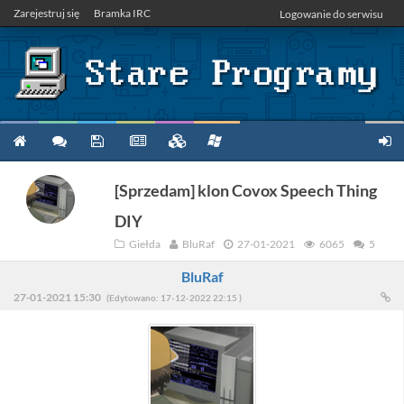
Zarejestruj się
Bramka IRC
Logowanie do serwisu
[Sprzedam] klon Covox Speech Thing
DIY
Giełda
BluRaf
27-01-2021
6065
5
BluRaf
27-01-2021 15:30
(Edytowano: 17-12-2022 22:15 )