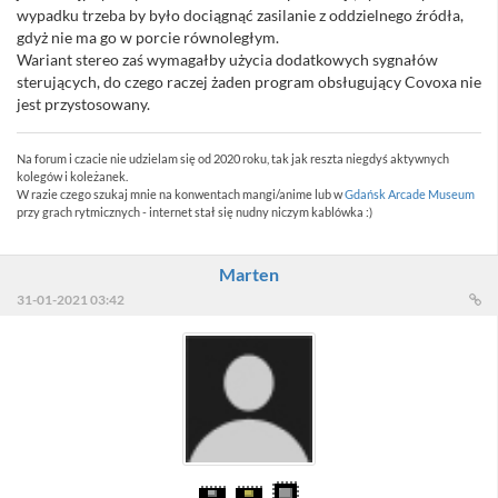
wypadku trzeba by było dociągnąć zasilanie z oddzielnego źródła,
gdyż nie ma go w porcie równoległym.
Wariant stereo zaś wymagałby użycia dodatkowych sygnałów
sterujących, do czego raczej żaden program obsługujący Covoxa nie
jest przystosowany.
Na forum i czacie nie udzielam się od 2020 roku, tak jak reszta niegdyś aktywnych
kolegów i koleżanek.
W razie czego szukaj mnie na konwentach mangi/anime lub w
Gdańsk Arcade Museum
przy grach rytmicznych - internet stał się nudny niczym kablówka :)
Marten
31-01-2021 03:42