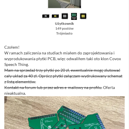
Użytkownik
149 postów
Trójmiasto
Czołem!
W ramach zaliczenia na studiach miałem do zaprojektowania i
wyprodukowania płytki PCB, więc odwaliłem taki oto klon Covox
Speech Thing.
Mam na sprzedaż trzy płytki po 20 zł, ewentualnie mogę zlutować
cały układ za 40 zł. Oprócz płytki załączam wydrukowany schemat
z listą elementów.
Kontakt na forum lub przez adres e-mailowy na profilu.
Oferta
nieaktualna.