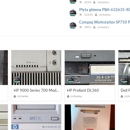
2243
zicherka
Płyta główna PBA-632635-807
12135
zicherka
Compaq Workstation SP750 Pr
3901
zicherka
HP 9000 Series 700 Model 715 Workstations
HP Proliant DL360
Dell
zicherka
zicherka
zich