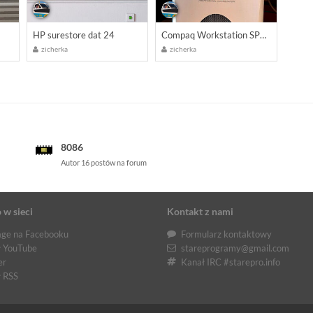
HP surestore dat 24
Compaq Workstation SP750 Professional
zicherka
zicherka
8086
Autor 16 postów na forum
 w sieci
Kontakt z nami
ge na Facebooku
Formularz kontaktowy
 YouTube
stareprogramy@gmail.com
er
Kanał IRC #starepro.info
 RSS