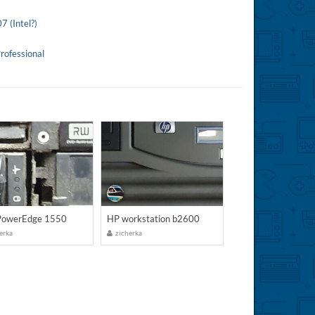
 (Intel?)
ofessional
 PowerEdge 1550
HP workstation b2600
erka
zicherka