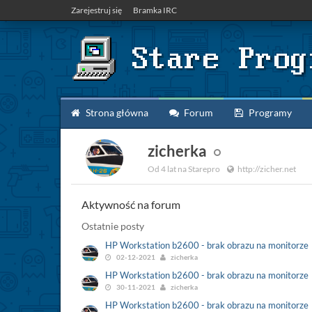
Zarejestruj się
Bramka IRC
Strona główna
Forum
Programy
zicherka
Od 4 lat na Starepro
http://zicher.net
Aktywność na forum
Ostatnie posty
HP Workstation b2600 - brak obrazu na monitorze
02-12-2021
zicherka
HP Workstation b2600 - brak obrazu na monitorze
30-11-2021
zicherka
HP Workstation b2600 - brak obrazu na monitorze