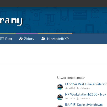
Blog
Zbiory
Niezbędnik XP
Utworzone tematy
PU515A Real-Time Accelerato
4208
zicherka
HP Workstation b2600 - brak 
7214
zicherka
[KUPIĘ] Kupię płyty główne