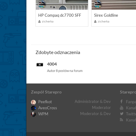
HP Compaq dc7700 SFF
Sirex Goldline
zicherka
zicherka
Zdobyte odznaczenia
4004
Autor 8 postów na forum
Zespół Starepro
Starepro
Administrator & Dev
Peefkot
Fanpa
Moderator
AveoCross
Kanał
Moderator & Dev
WPM
Twitt
Kanał