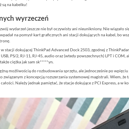
ż są na kabelku!
dnych wyrzeczeń
rozwój wydarzeń jeszcze nie był oczywisty ani nieunikniony. Nie wiązało 
 wpadał na pomysł kart graficznych ani stacji dokujących na kabel, bo wszy
tronę.
 w stacji dokującej ThinkPad Advanced Dock 2503, zgodnej z ThinkPadam
d USB, PS/2, RJ-11, RJ-45, audio oraz (wtedy powszechnych) LPT i COM, 
 także ciężka jak sam sk*****yn.
otężną możliwością do rozbudowania sprzętu, ale jednocześnie po wpięciu j
ko związanym z koncepcją rozszerzania systemowej magistrali. Wiem, że t
 całości. Należy jednak pamiętać, że stacje dokujące z PCI Express, a w