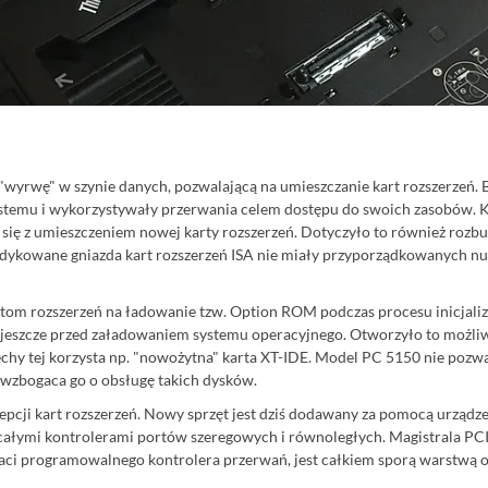
wyrwę" w szynie danych, pozwalającą na umieszczanie kart rozszerzeń. B
ystemu i wykorzystywały przerwania celem dostępu do swoich zasobów. K
 się z umieszczeniem nowej karty rozszerzeń. Dotyczyło to również rozb
 dedykowane gniazda kart rozszerzeń ISA nie miały przyporządkowanych 
m rozszerzeń na ładowanie tzw. Option ROM podczas procesu inicjaliza
ęt jeszcze przed załadowaniem systemu operacyjnego. Otworzyło to możli
chy tej korzysta np. "nowożytna" karta XT-IDE. Model PC 5150 nie pozwal
wzbogaca go o obsługę takich dysków.
cepcji kart rozszerzeń. Nowy sprzęt jest dziś dodawany za pomocą urząd
 całymi kontrolerami portów szeregowych i równoległych. Magistrala PCI
aci programowalnego kontrolera przerwań, jest całkiem sporą warstwą o