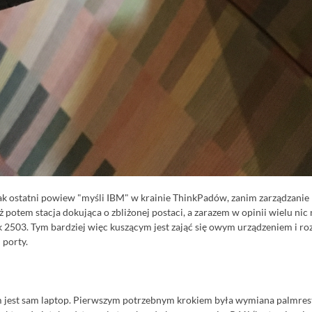
 ostatni powiew "myśli IBM" w krainie ThinkPadów, zanim zarządzanie m
potem stacja dokująca o zbliżonej postaci, a zarazem w opinii wielu nic
 2503. Tym bardziej więc kuszącym jest zająć się owym urządzeniem i r
 porty.
 jest sam laptop. Pierwszym potrzebnym krokiem była wymiana palmrest