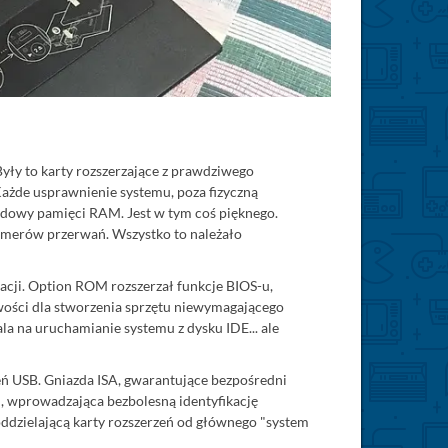
yły to karty rozszerzające z prawdziwego
ażde usprawnienie systemu, poza fizyczną
udowy pamięci RAM. Jest w tym coś pięknego.
numerów przerwań. Wszystko to należało
cji. Option ROM rozszerzał funkcje BIOS-u,
wości dla stworzenia sprzętu niewymagającego
a na uruchamianie systemu z dysku IDE... ale
zeń USB. Gniazda ISA, gwarantujące bezpośredni
, wprowadzająca bezbolesną identyfikację
ddzielającą karty rozszerzeń od głównego "system