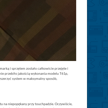
arką i sprzętem zostało całkowicie przejęte i
 nie przebiło jakością wykonania modelu T61p,
ozszerzyć system w maksymalny sposób,
u na niepopękany przy touchpadzie. Oczywiście,