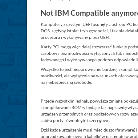
Not IBM Compatible anymor
Komputery z czystym UEFI usunęły z ustroju PC ko
DOS, a gdyby istniał tryb zgodności, i tak nie dzi
procesora i wykonywany przez UEFI.
Karty PCI mogą więc dalej rozszerzać funkcje pod
zasobów i bez możliwości wyłączonych lub niedost
ładowanego i wykonywanego podczas odpowiedni
Wszystko to jest nieporównanie bardziej skompliko
możliwości, ale wyłącznie na warunkach oferowan
na niebezpieczną swobodę.
Przede wszystkim jednak, powyższa zmiana pokazuje
skomplikowane ROM-y będące tak naprawdę wtyczkam
urządzeń przenośnych oraz budżetowych rozwiązań
zabiła porty równoległe i szeregowe.
Dziś każde urządzenie musi mieć duszę (firmware) 
uporządkowanie owych kabelków następuje w grotes