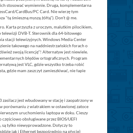
leży ich stosować wymiennie. Druga, komplementarna
xpressCard/CardBus/PC Card. Nie wierzę tym
a "tą śmieszną myszą żółtą"). Don't @ me.
o. Karta przyszła z uroczym, malutkim pilocikiem,
 telewizji DVB-T. Sterownik dla 64-bitowego
ania stacji telewizyjnych. Windows Media Center
ezienie takowego na naddniestrzańskich forach o
ież swoją licencję"! Alternatyw jest niewiele.
 elementarnych błędów ortograficznych. Program
lternatywą jest VLC, gdzie wszystko trzeba robić
asta, gdzie mam zaszczyt zamieszkiwać, nie łapie
03 zasilacz jest wbudowany w stację i zaopatrzony w
ic w porównaniu z wiatrakiem w osławionej zatoce
o pierwszym uruchomieniu laptopa w doku. Cieszy
ko częściowo obsługiwane przez BIOS/UEFI
, są tylko niewyprowadzone. Dotyczy to
dzie jak i Ethernet bezpośrednio na płycie)