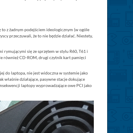
się to z żadnym podejściem ideologicznym (w ogóle
scy przeczuwali, że to nie będzie działać. Niestety,
i rymującymi się ze sprzętem w stylu R60, T61 i
ale również CD-ROM, drugi czytnik kart pamięci
ej do laptopa, nie jest widoczna w systemie jako
ak właśnie działające, pasywne stacje dokujące
 konsekwencji laptopy wyprowadzające owe PCI jako