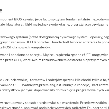
e
mponent BIOS, czyniąc je de facto sprzętem fundamentalnie niezgodnym 
ałałaby klawiatura). UEFI ma jednak swoje własne, przerażające rozwiąza
stawowego systemu (przed dostępnością dyskowego systemu operacyjnego
ępnych w danym UEFI. Kontroler Thunderbolt twórczo rozszerza to pode
ka POST dla nowych komputerów.
wane i oddalone od sprzętu. Mądre urządzenia zgodne z UEFI mogą więc j
ych przez UEFI, które swoim rozbudowaniem dostarcza nieprzyjemnych n
 kierunek ewolucji formatów i rodzajów sprzętu. Nie chodzi tylko o to
i do UEFI. Ważniejszą przemianą jest usunięcie koncepcji kart rozsze
 "wszystko w jednym" doprowadziły do zniknięcia programowalnych kart
i w rozbudowany sposób przedstawiać się w systemie. Przede wszystkim j
kowy sposób, ponieważ podpięcie wszystkich gadżetów Thunderbolt i USB