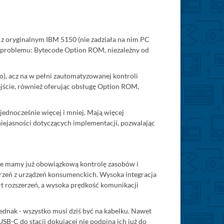
z oryginalnym IBM 5150 (nie zadziała na nim PC
nie problemu: Bytecode Option ROM, niezależny od
), acz na w pełni zautomatyzowanej kontroli
jście, również oferując obsługę Option ROM,
ednocześnie więcej i mniej. Mają więcej
iejasności dotyczących implementacji, pozwalając
, że mamy już obowiązkową kontrolę zasobów i
rzeń z urządzeń konsumenckich. Wysoka integracja
 rozszerzeń, a wysoka prędkość komunikacji
ednak - wszystko musi dziś być na kabelku. Nawet
-C do stacji dokującej nie podpina ich już do