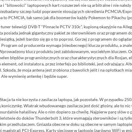
cza i "bitowości" laptopowych kart rozszerzeń nie są arbitralne i nie na
ki i niezbadany szczep ludzi poprawnie stosujących określenia PCMCIA/E
pa to PCMCIA, tak samo jak dla boomerów każdy Pokemon to Pikachu (poz
tuner telewizji DVB-T "Pinnacle PCTV 310c", kupioną okazyjnie na Allegr
ta posiada jednak gigantyczny pakiet ze sterownikiem oraz programem do
siątką, jeżeli bardzo się go o to poprosi. Gorzej z programem do ogląd
cji. Program od producenta wymaga (nieobecnego) klucza produktu, a znal
Wprowadzony klucz produktu jest zablokowanym, wyciekłym kluczem. Odśw
i pełen błędów programistycznych oraz charakterystycznych dla Rosjan,
o element, od instalatora, przez interfejs po biblioteki, jest odrażający. A
l. Szkoda, że moja antena jest zrobiona z bawolich jelit i na opłotkach mi
 Ale wymienię antenkę i będzie super.
tacja ta nie korzysta z zasilacza laptopa, jak pozostałe. W przypadku 25
łą koniczynkę. Wiatrak wbudowanego zasilacza jest dość głośny, ale to n
surdalnie hałaśliwy. Ale o nim dopiero za chwilę. Najpierw parę słów 
ieństwie do doków Thunderbolt 3, które wymagają sterowników i są tyl
iężkim przedłużaczem. Gniazda obecne w doku są obecne w samym laptopie
agistrali PCI-Express. Karty sieciowe w laptopie (zarówno WiFi w gnieź