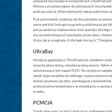
używanie touchpada w komputerach ThinkPad jest 
Wszyscy przyzwyczajeni do dzisiejszych touchpadów 
podczas użycia. Alternatywą był zakup palmrestu w o
Pod palmrestem znajdują się dwa gniazda na pamię
sama wartość była górną granicą widzianą przez fa
jest prawdziwa maksymalna ilość pamięci dla tego
wyrzucenie kolejnych pieniędzy przez okno, chwilo
Vista, jak w oryginale. A dla beki dorzucić "Desi
UltraBay
Niniejszy egzemplarz ThinkPada był obiektem wielo
wywoła absurdalną, nieodwracalną awarię. Takim mie
zamontowany był napęd DVD. Na szczęście napędy te
zatoki doprowadziła do lekkiego rozwarstwienia ob
dolnej obudowy sprzętu, wynikającej z wieloletnie
podwyższenia temperatury w mieszkaniu o upokarzają
w doku.
PCMCIA
Dzięki obecności w stacji dokującej, poklejenie t