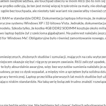
aktem świętokradztwa, ale touchpad obecny w moim R61i (bo to nim się
prędko odkryją, że ten jest mniej więcej trzykrotnie za mały, nie obsług
góle bez touchpada, ale niestety taki wariant nie zawierałby również czytn
ć RAM w standardzie DDR2. Dokumentacja laptopa informuje, że maksymal
bryczne systemu Windows XP i 32-bitowa Vista. Jednakże, dokumentacja ch
 modelu. Szkoda tylko, że kostka 4GB DDR2 SODIMM kosztuje około milia
wo laptop będzie żył z sześcioma gigabajtami. Na palmrest należało jesz
gned for Windows Me". Obligatoryjne było również zamontowanie nowego, 
miesięcznych, złożonych studiów i symulacji, mających na celu wytyczen
jscem okazuje się być róg przy prawym zawiasie. R61i zaliczył upadek, k
 były absurdalnie awaryjne, więc bez wyrzutów sumienia należało je zast
udowy, przez co dysk wypadał, a między nim a sprzętem była solidna dzi
j pracy termicznej. Laptop przez kilka pierwszych lat moich studiów by
co niskim standardzie. Na taką serię bolączek trudno znaleźć rozwiązani
aśmą nie będzie widoczne. Nie będziemy też używać żadnych wbudowanych g