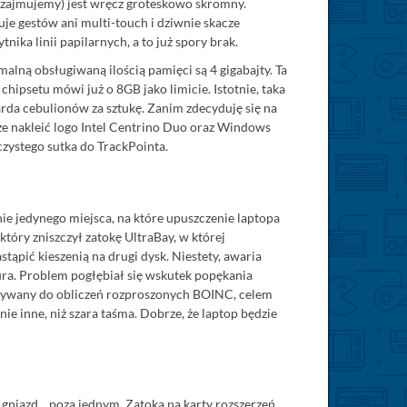
 zajmujemy) jest wręcz groteskowo skromny.
uje gestów ani multi-touch i dziwnie skacze
ika linii papilarnych, a to już spory brak.
ną obsługiwaną ilością pamięci są 4 gigabajty. Ta
ipsetu mówi już o 8GB jako limicie. Istotnie, taka
rda cebulionów za sztukę. Zanim zdecyduję się na
cze nakleić logo Intel Centrino Duo oraz Windows
czystego sutka do TrackPointa.
ie jedynego miejsca, na które upuszczenie laptopa
tóry zniszczył zatokę UltraBay, w której
ąpić kieszenią na drugi dysk. Niestety, awaria
ura. Problem pogłębiał się wskutek popękania
ł używany do obliczeń rozproszonych BOINC, celem
e inne, niż szara taśma. Dobrze, że laptop będzie
niazd... poza jednym. Zatoką na karty rozszerzeń.