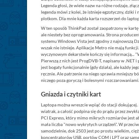
Legenda głosi, że wiele nazw na różne rodzaje, złą
legenda mówi z kolei, że istnieje egzotyczny, dzi
plotkom. Dla mnie każda karta rozszerzeń do lapto
W ten sposób ThinkPad został zaopatrzony w kartę-
ale niestety bez oprogramowania. Strona producen
systemu Windows Vista jest zgodny z najnowszą Dzie
wszak nie istnieje. Aplikacje Metro nie mają funk
wyczynowym dekarstwie kończy się informacją... "
Pierwszą z nich jest ProgDVB-T, napisany w .NET 
jest bogaty funkcjonalnie (gdy działa), ale każdy jeg
ręcznie. Ale patrzenie na niego sprawia mniejszy bó
niczego poza goryczą i bolesnymi rozczarowaniami.
Gniazda i czytniki kart
Laptopa można wreszcie wpiąć do stacji dokującej. S
wiatrak, a całość podpina się do prądu przez zwyk
PCI Express, który mimo mikrych rozmiarów jest ab
mała liczba "nowo wykrytych urządzeń". W przeciw
samodzielnie, dok 2503 jest po prostu wielkim, c
koncentratorów USB, portów COM i LPT oraz samej m