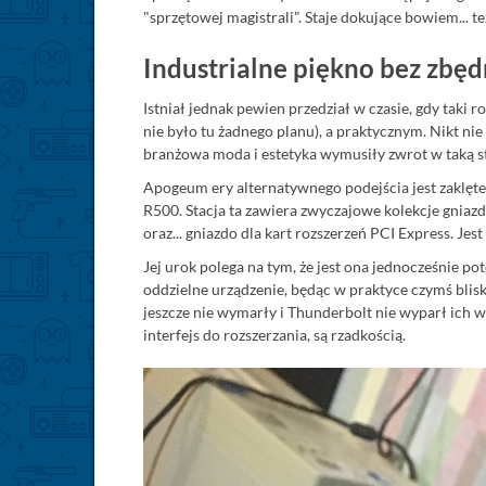
"sprzętowej magistrali". Staje dokujące bowiem... te
Industrialne piękno bez zbę
Istniał jednak pewien przedział w czasie, gdy taki 
nie było tu żadnego planu), a praktycznym. Nikt nie
branżowa moda i estetyka wymusiły zwrot w taką s
Apogeum ery alternatywnego podejścia jest zaklęte
R500. Stacja ta zawiera zwyczajowe kolekcje gniaz
oraz... gniazdo dla kart rozszerzeń PCI Express. Jest
Jej urok polega na tym, że jest ona jednocześnie p
oddzielne urządzenie, będąc w praktyce czymś blis
jeszcze nie wymarły i Thunderbolt nie wyparł ich w
interfejs do rozszerzania, są rzadkością.