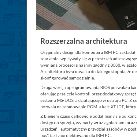
Rozszerzalna architektura
Oryginalny design dla komputera IBM PC zakładał "
zdarzenia: wpisywały się w przestrzeń adresową s
wymianą procesora na inny zgodny z 8088, wiązało
Architektura była otwarta do takiego stopnia, że
skonfigurować samodzielnie.
Druga wersja oprogramowania BIOS pozwalała karto
oferując przejęcie kontroli przez dodatkowy sprz
systemu MS-DOS, a działającego w ustroju PC. Z ce
pozwala na załadowanie ROM-u kart XT-IDE, który 
Z biegiem czasu całkowicie oddaliliśmy się od kon
dostęp do sprzętu, wymarły wraz z gniazdami oraz
urządzeń i automatyczny przydział zasobów w post
bus", jaki zaprojektowano dla IBM PC.