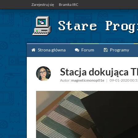
Zarejestruj się
Bramka IRC
Strona główna
Forum
Programy
Stacja dokująca 
Autor:
magneticmonop01e
|
09-01-2020 00:5