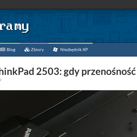
Blog
Zbiory
Niezbędnik XP
ThinkPad 2503: gdy przenośność
2