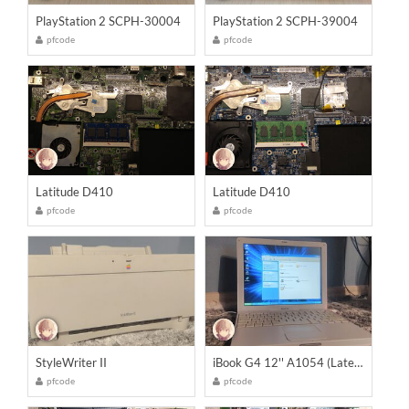
PlayStation 2 SCPH-30004
PlayStation 2 SCPH-39004
pfcode
pfcode
Latitude D410
Latitude D410
pfcode
pfcode
StyleWriter II
iBook G4 12'' A1054 (Late 2004)
pfcode
pfcode