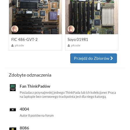
FIC 486-GVT-2
Soyo 019R1
pfcode
pfcode
Przejdź do Zbiorów
Zdobyte odznaczenia
Fan ThinkPadów
Posiadacz przynajmniej jednego ThinkPada lub ich kolekcjoner. Praca
na laptopie bez czerwonego trackpointa jest dla niego katorgą.
4004
Autor 8 postów na forum
8086