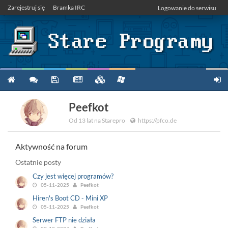
Zarejestruj się
Bramka IRC
Logowanie do serwisu
Peefkot
Od 13 lat na Starepro
https://pfco.de
Aktywność na forum
Ostatnie posty
Czy jest więcej programów?
05-11-2025
Peefkot
Hiren's Boot CD - Mini XP
05-11-2025
Peefkot
Serwer FTP nie działa