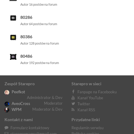
Autor 16 postów na forum
80286
Autor 64 postów na forum
80386
Autor 128 postów na forum
80486
Autor 192 postów na forum
Zespół Starepro
Starepro w sieci
Peefkot
Fanpage na Facebooku
Administrator & Dev
Kanał YouTube
Moderator
AveoCross
Twitter
Moderator & Dev
WPM
Kanał RSS
Kontakt z nami
Przydatne linki
Formularz kontaktowy
Regulamin serwisu
stareprogramy@gmail.com
Polityka cookies