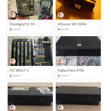
Oscylograf S1-94
Vitracom VR-100AL
pfcode
pfcode
FIC 386GT-2
Fujitsu Futro S700
pfcode
pfcode