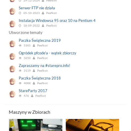
29-12-2024
Peefkot
Serwer FTP nie działa
05-10-2023
Peefkot
Instalacja Windowsa 95 oraz 10 na Pentium 4
18-09-2022
Peefkot
Utworzone tematy
Paczka Świąteczna 2019
5305
Peefkot
Ogródek pfcode'a - wątek zbiorczy
3650
Peefkot
Zapraszamy na #starepro.info!
3119
Peefkot
Paczka Świąteczna 2018
4088
Peefkot
StareParty 2017
476
Peefkot
Maszyny w Zbiorach