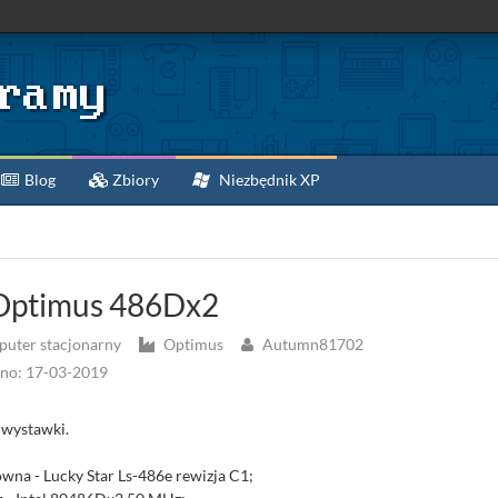
Blog
Zbiory
Niezbędnik XP
ptimus 486Dx2
uter stacjonarny
Optimus
Autumn81702
no: 17-03-2019
 wystawki.
ówna - Lucky Star Ls-486e rewizja C1;