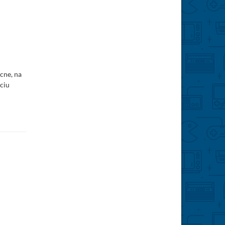
cne, na
ęciu