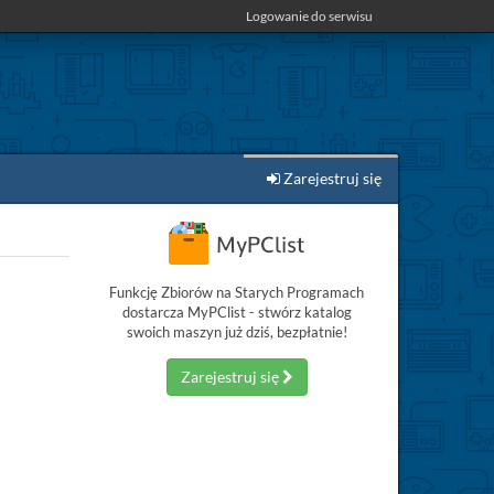
Logowanie do serwisu
Zarejestruj się
Funkcję Zbiorów na Starych Programach
dostarcza MyPClist - stwórz katalog
swoich maszyn już dziś, bezpłatnie!
Zarejestruj się