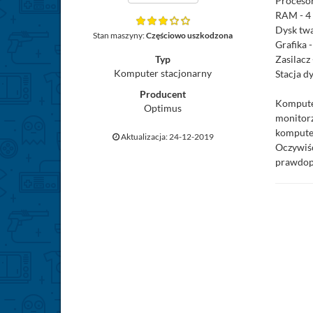
Proceso
RAM - 4
Dysk tw
Stan maszyny:
Częściowo uszkodzona
Grafika 
Typ
Zasilacz
Komputer stacjonarny
Stacja d
Producent
Komputer
Optimus
monitorz
komputer
Aktualizacja: 24-12-2019
Oczywiśc
prawdopo