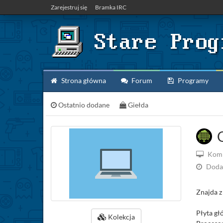
Zarejestruj się
Bramka IRC
Strona główna
Forum
Programy
Ostatnio dodane
Giełda
O
Komp
Doda
Znajda z
Płyta gł
Kolekcja