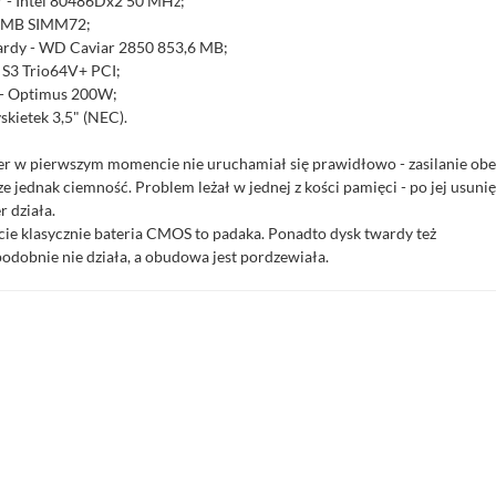
r - Intel 80486Dx2 50 MHz;
 MB SIMM72;
ardy - WD Caviar 2850 853,6 MB;
- S3 Trio64V+ PCI;
 - Optimus 200W;
yskietek 3,5" (NEC).
 w pierwszym momencie nie uruchamiał się prawidłowo - zasilanie obe
e jednak ciemność. Problem leżał w jednej z kości pamięci - po jej usuni
 działa.
ie klasycznie bateria CMOS to padaka. Ponadto dysk twardy też
dobnie nie działa, a obudowa jest pordzewiała.