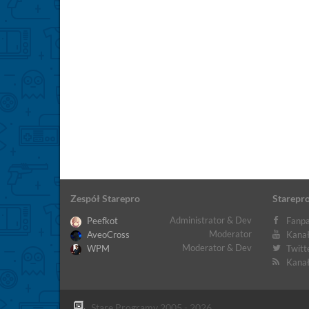
Zespół Starepro
Starepro
Administrator & Dev
Peefkot
Fanpa
Moderator
AveoCross
Kanał
Moderator & Dev
WPM
Twitt
Kanał
Stare Programy 2005 - 2026