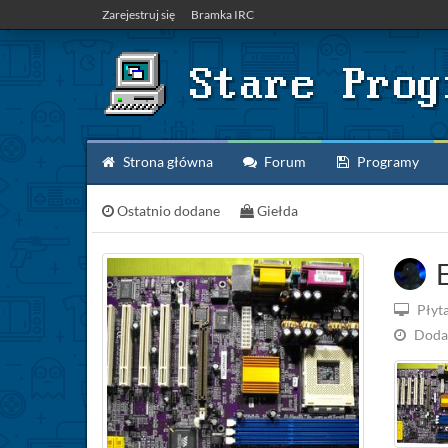
Zarejestruj się
Bramka IRC
Strona główna
Forum
Programy
Ostatnio dodane
Giełda
E
Płyt
Doda