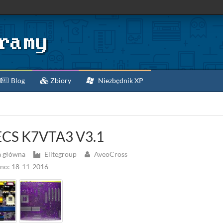
Blog
Zbiory
Niezbędnik XP
CS K7VTA3 V3.1
a główna
Elitegroup
AveoCross
no: 18-11-2016