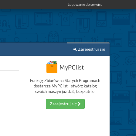
Logowanie do serwisu
Zarejestruj się
Funkcję Zbiorów na Starych Programach
dostarcza MyPClist - stwórz katalog
swoich maszyn już dziś, bezpłatnie!
Zarejestruj się