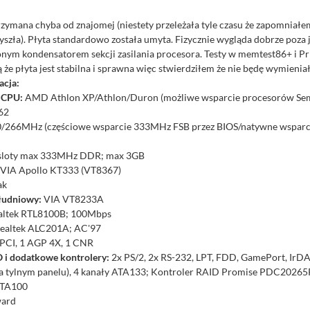
rzymana chyba od znajomej (niestety przeleżała tyle czasu że zapomniał
yszła). Płyta standardowo została umyta. Fizycznie wygląda dobrze poza
nym kondensatorem sekcji zasilania procesora. Testy w memtest86+ i P
 że płyta jest stabilna i sprawna więc stwierdziłem że nie będę wymieniał
acja:
 CPU:
AMD Athlon XP/Athlon/Duron (możliwe wsparcie procesorów Se
462
/266MHz (częściowe wsparcie 333MHz FSB przez BIOS/natywne wsparci
sloty max 333MHz DDR; max 3GB
VIA Apollo KT333 (VT8367)
ak
łudniowy:
VIA VT8233A
altek RTL8100B; 100Mbps
ealtek ALC201A; AC'97
PCI, 1 AGP 4X, 1 CNR
O i dodatkowe kontrolery:
2x PS/2, 2x RS-232, LPT, FDD, GamePort, IrDA
na tylnym panelu), 4 kanały ATA133; Kontroler RAID Promise PDC20265
ATA100
ard