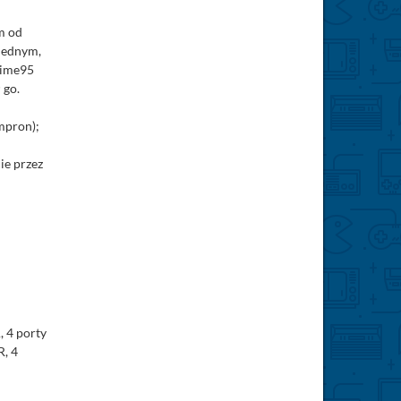
em od
 jednym,
rime95
 go.
mpron);
e przez
, 4 porty
R, 4