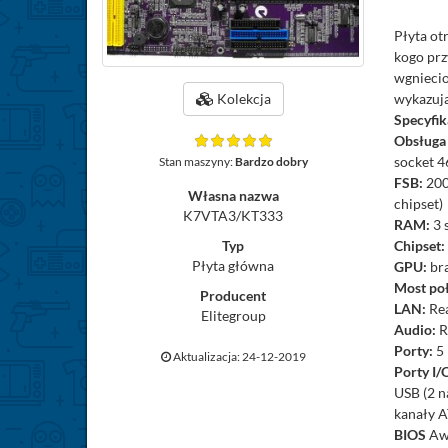
Płyta ot
kogo prz
wgniecio
wykazują
Kolekcja
Specyfik
Obsługa
socket 
Stan maszyny:
Bardzo dobry
FSB:
200
Własna nazwa
chipset)
K7VTA3/KT333
RAM:
3 
Chipset:
Typ
Płyta główna
GPU:
br
Most po
Producent
LAN:
Re
Elitegroup
Audio:
R
Porty:
5 
Aktualizacja: 24-12-2019
Porty I/
USB (2 
kanały 
BIOS
Aw