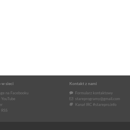
 w sieci
Kontakt z nami
ge na Facebooku
Formularz kontaktowy
 YouTube
stareprogramy@gmail.com
er
Kanał IRC #starepro.info
 RSS