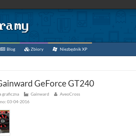
Blog
Zbiory
Niezbędnik XP
ainward GeForce GT240
 graficzna
Gainward
AveoCross
no: 03-04-2016