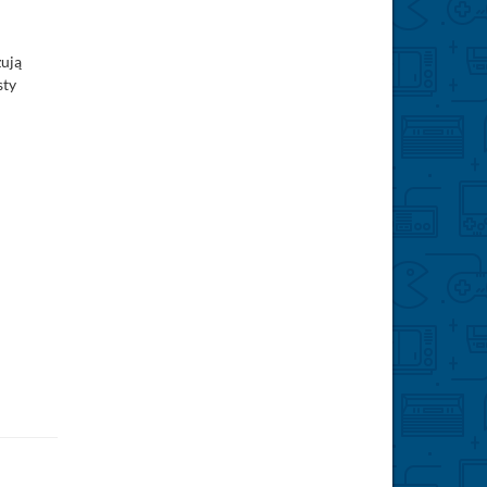
zują
sty