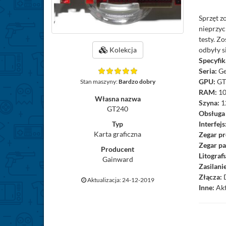
Sprzęt z
nieprzyc
testy. Z
odbyły s
Kolekcja
Specyfik
Seria:
Ge
GPU:
GT
Stan maszyny:
Bardzo dobry
RAM:
1
Własna nazwa
Szyna:
1
GT240
Obsługa
Interfejs
Typ
Karta graficzna
Zegar pr
Zegar pa
Producent
Litografi
Gainward
Zasilani
Złącza:
D
Aktualizacja: 24-12-2019
Inne:
Akt