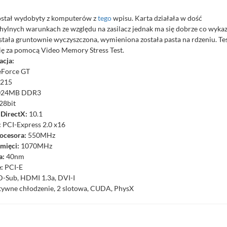
ostał wydobyty z komputerów z
tego
wpisu. Karta działała w dość
hylnych warunkach ze względu na zasilacz jednak ma się dobrze co wyka
ostała gruntownie wyczyszczona, wymieniona została pasta na rdzeniu. Te
ię za pomocą Video Memory Stress Test.
acja:
Force GT
215
024MB DDR3
28bit
 DirectX:
10.1
:
PCI-Express 2.0 x16
ocesora:
550MHz
mięci:
1070MHz
a:
40nm
e:
PCI-E
-Sub, HDMI 1.3a, DVI-I
ywne chłodzenie, 2 slotowa, CUDA, PhysX