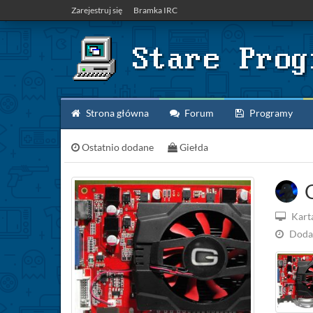
Zarejestruj się
Bramka IRC
Strona główna
Forum
Programy
Ostatnio dodane
Giełda
G
Karta
Doda