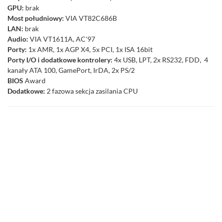
GPU:
brak
Most południowy:
VIA VT82C686B
LAN:
brak
Audio:
VIA VT1611A, AC'97
Porty:
1x AMR, 1x AGP X4, 5x PCI, 1x ISA 16bit
Porty I/O i dodatkowe kontrolery:
4x USB, LPT, 2x RS232, FDD, 4
kanały ATA 100, GamePort, IrDA, 2x PS/2
BIOS
Award
Dodatkowe:
2 fazowa sekcja zasilania CPU