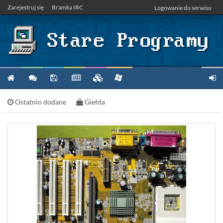
Zarejestruj się
Bramka IRC
Logowanie do serwisu
Ostatnio dodane
Giełda