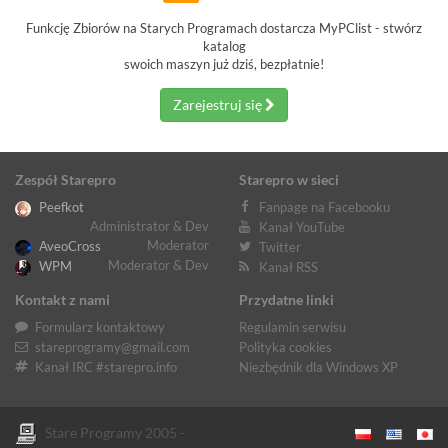
Funkcję Zbiorów na Starych Programach dostarcza MyPClist - stwórz
katalog
swoich maszyn już dziś, bezpłatnie!
Zarejestruj się
Zespół Starepro
Starepro w sieci
Peefkot
Fanpage na Facebooku
Administrator & Dev
Kanał YouTube
Moderator
AveoCross
Twitter
Moderator & Dev
WPM
Kanał RSS
Kontakt z nami
Przydatne linki
Formularz kontaktowy
Regulamin serwisu
stareprogramy@gmail.com
Polityka cookies
Kanał IRC #starepro.info
Niezbędnik dla Windows XP
Stare Programy 2005 -