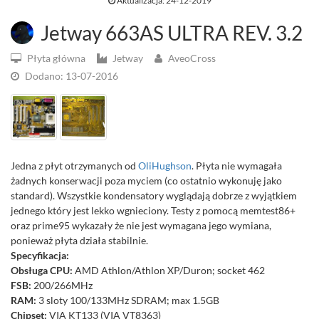
Aktualizacja: 24-12-2019
Jetway 663AS ULTRA REV. 3.2
Płyta główna
Jetway
AveoCross
Dodano: 13-07-2016
Jedna z płyt otrzymanych od
OliHughson
. Płyta nie wymagała
żadnych konserwacji poza myciem (co ostatnio wykonuję jako
standard). Wszystkie kondensatory wyglądają dobrze z wyjątkiem
jednego który jest lekko wgnieciony. Testy z pomocą memtest86+
oraz prime95 wykazały że nie jest wymagana jego wymiana,
ponieważ płyta działa stabilnie.
Specyfikacja:
Obsługa CPU:
AMD Athlon/Athlon XP/Duron; socket 462
FSB:
200/266MHz
RAM:
3 sloty 100/133MHz SDRAM; max 1.5GB
Chipset:
VIA KT133 (VIA VT8363)