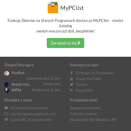
Funkcję Zbiorów na Starych Programach dostarcza MyPClist - stwórz
katalog
swoich maszyn już dziś, bezpłatnie!
Zarejestruj się
Zespół Starepro
Starepro w sieci
Peefkot
Fanpage na Facebooku
Administrator & Dev
Kanał YouTube
Moderator
AveoCross
Twitter
Moderator & Dev
WPM
Kanał RSS
Kontakt z nami
Przydatne linki
Formularz kontaktowy
Regulamin serwisu
stareprogramy@gmail.com
Polityka cookies
Kanał IRC #starepro.info
Niezbędnik dla Windows XP