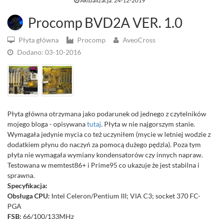
Aktualizacja: 24-12-2019
Procomp BVD2A VER. 1.0
Płyta główna
Procomp
AveoCross
Dodano: 03-10-2016
Płyta główna otrzymana jako podarunek od jednego z czytelników
mojego bloga - opisywana
tutaj
. Płyta w nie najgorszym stanie.
Wymagała jedynie mycia co też uczyniłem (mycie w letniej wodzie z
dodatkiem płynu do naczyń za pomocą dużego pędzla). Poza tym
płyta nie wymagała wymiany kondensatorów czy innych napraw.
Testowana w memtest86+ i Prime95 co ukazuje że jest stabilna i
sprawna.
Specyfikacja:
Obsługa CPU:
Intel Celeron/Pentium III; VIA C3; socket 370 FC-
PGA
FSB:
66/100/133MHz