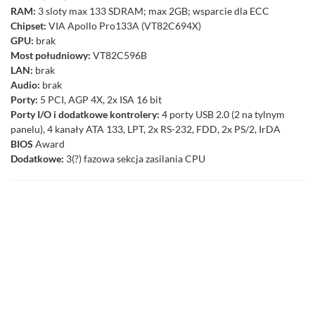
RAM:
3 sloty max 133 SDRAM; max 2GB; wsparcie dla ECC
Chipset:
VIA Apollo Pro133A (VT82C694X)
GPU:
brak
Most południowy:
VT82C596B
LAN:
brak
Audio:
brak
Porty:
5 PCI, AGP 4X, 2x ISA 16 bit
Porty I/O i dodatkowe kontrolery:
4 porty USB 2.0 (2 na tylnym
panelu), 4 kanały ATA 133, LPT, 2x RS-232, FDD, 2x PS/2, IrDA
BIOS
Award
Dodatkowe:
3(?) fazowa sekcja zasilania CPU