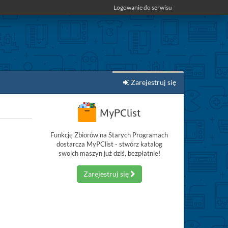
Logowanie do serwisu
Zarejestruj się
Funkcję Zbiorów na Starych Programach
dostarcza MyPClist - stwórz katalog
swoich maszyn już dziś, bezpłatnie!
Zarejestruj się