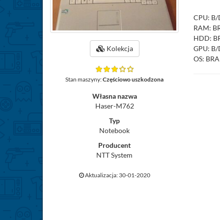
CPU: B/
RAM: B
HDD: B
GPU: B/
Kolekcja
OS: BR
Stan maszyny:
Częściowo uszkodzona
Własna nazwa
Haser-M762
Typ
Notebook
Producent
NTT System
Aktualizacja: 30-01-2020