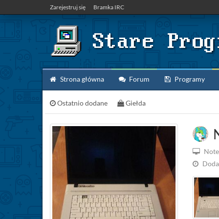
Zarejestruj się
Bramka IRC
Strona główna
Forum
Programy
Ostatnio dodane
Giełda
N
Not
Doda