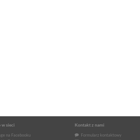
 w sieci
Kontakt z nami
ge na Facebooku
Formularz kontaktowy