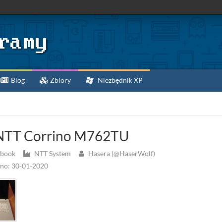
Blog
Zbiory
Niezbędnik XP
TT Corrino M762TU
ebook
NTT System
Hasera (@HaserWolf)
no: 30-01-2020