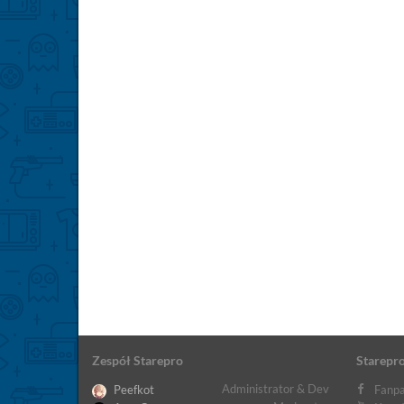
Zespół Starepro
Starepro
Administrator & Dev
Peefkot
Fanpa