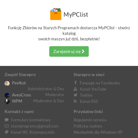
Funkcję Zbiorów na Starych Programach dostarcza MyPClist - stwórz
katalog
swoich maszyn już dziś, bezpłatnie!
Zarejestruj się
Zespół Starepro
Starepro w sieci
Peefkot
Fanpage na Facebooku
Administrator & Dev
Kanał YouTube
Moderator
AveoCross
Twitter
Moderator & Dev
WPM
Kanał RSS
Kontakt z nami
Przydatne linki
Formularz kontaktowy
Regulamin serwisu
stareprogramy@gmail.com
Polityka cookies
Kanał IRC #starepro.info
Niezbędnik dla Windows XP