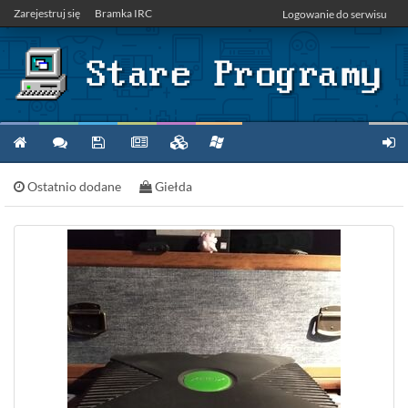
Zarejestruj się
Bramka IRC
Logowanie do serwisu
Ostatnio dodane
Giełda