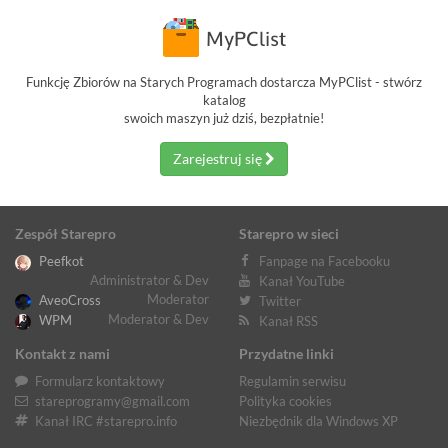
Funkcję Zbiorów na Starych Programach dostarcza MyPClist - stwórz
katalog
swoich maszyn już dziś, bezpłatnie!
Zarejestruj się
Zespół Starepro
Starepro w sieci
Peefkot
Fanpage na Facebooku
Administrator & Dev
Kanał YouTube
Moderator
AveoCross
Twitter
Moderator & Dev
WPM
Kanał RSS
Kontakt z nami
Przydatne linki
Formularz kontaktowy
Regulamin serwisu
stareprogramy@gmail.com
Polityka cookies
Kanał IRC #starepro.info
Niezbędnik dla Windows XP