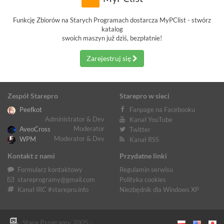
Funkcję Zbiorów na Starych Programach dostarcza MyPClist - stwórz
katalog
swoich maszyn już dziś, bezpłatnie!
Zarejestruj się
Zespół Starepro
Starepro w sieci
Peefkot
Fanpage na Facebooku
Administrator & Dev
Kanał YouTube
Moderator
AveoCross
Twitter
Moderator & Dev
WPM
Kanał RSS
Kontakt z nami
Przydatne linki
Formularz kontaktowy
Regulamin serwisu
stareprogramy@gmail.com
Polityka cookies
Kanał IRC #starepro.info
Niezbędnik dla Windows XP
Stare Programy 2005 -