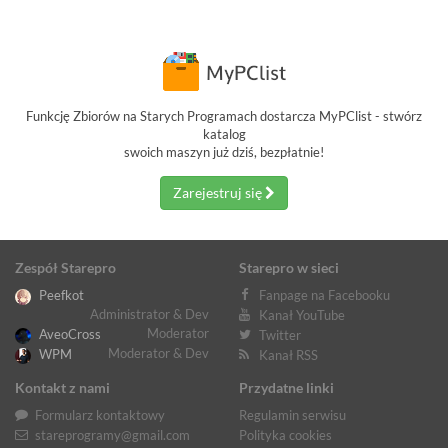
Funkcję Zbiorów na Starych Programach dostarcza MyPClist - stwórz
katalog
swoich maszyn już dziś, bezpłatnie!
Zarejestruj się
Zespół Starepro
Starepro w sieci
Peefkot
Fanpage na Facebooku
Administrator & Dev
Kanał YouTube
Moderator
AveoCross
Twitter
Moderator & Dev
WPM
Kanał RSS
Kontakt z nami
Przydatne linki
Formularz kontaktowy
Regulamin serwisu
stareprogramy@gmail.com
Polityka cookies