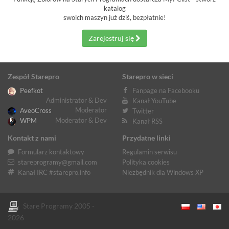
katalog
swoich maszyn już dziś, bezpłatnie!
Zarejestruj się
Zespół Starepro
Starepro w sieci
Peefkot
Fanpage na Facebooku
Administrator & Dev
Kanał YouTube
Moderator
AveoCross
Twitter
Moderator & Dev
WPM
Kanał RSS
Kontakt z nami
Przydatne linki
Formularz kontaktowy
Regulamin serwisu
stareprogramy@gmail.com
Polityka cookies
Kanał IRC #starepro.info
Niezbędnik dla Windows XP
Stare Programy 2005 -
2026