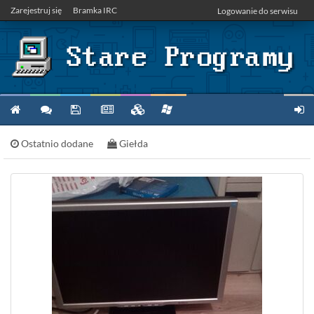
Zarejestruj się
Bramka IRC
Logowanie do serwisu
Ostatnio dodane
Giełda