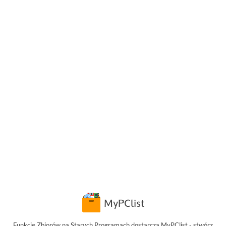
Funkcję Zbiorów na Starych Programach dostarcza MyPClist - stwórz