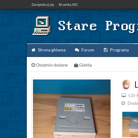
Zarejestruj się
Bramka IRC
Strona główna
Forum
Programy
Ostatnio dodane
Giełda
L
CD-
Doda