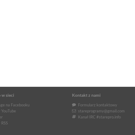
 w sieci
Kontakt z nami
ge na Facebooku
Formularz kontaktowy
 YouTube
stareprogramy@gmail.com
er
Kanał IRC #starepro.info
 RSS