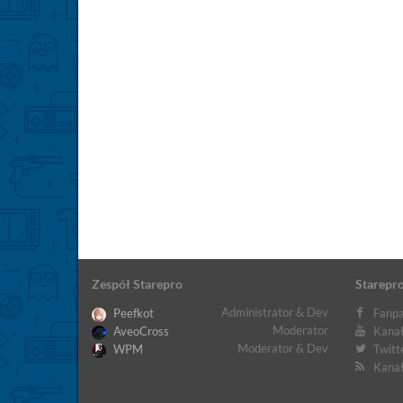
Zespół Starepro
Starepro
Administrator & Dev
Peefkot
Fanpa
Moderator
AveoCross
Kanał
Moderator & Dev
WPM
Twitt
Kanał