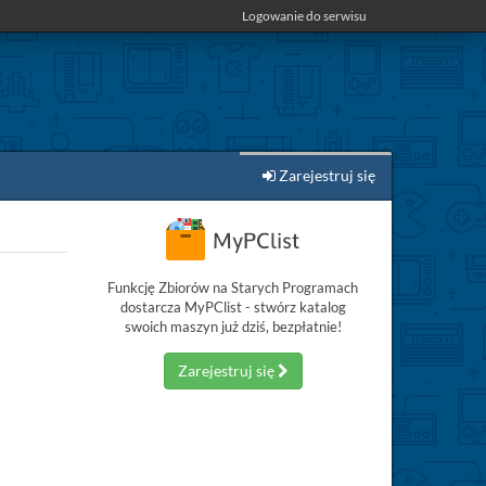
Logowanie do serwisu
Zarejestruj się
Funkcję Zbiorów na Starych Programach
dostarcza MyPClist - stwórz katalog
swoich maszyn już dziś, bezpłatnie!
Zarejestruj się