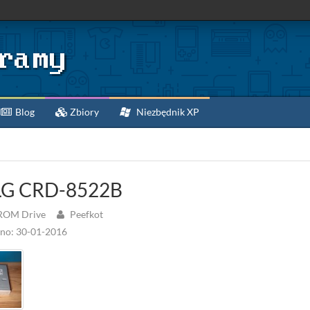
Blog
Zbiory
Niezbędnik XP
G CRD-8522B
ROM Drive
Peefkot
no: 30-01-2016