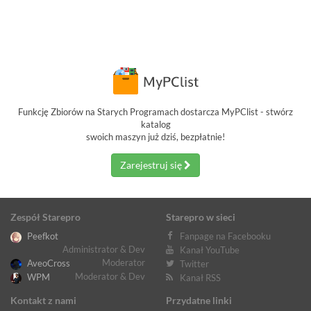
Funkcję Zbiorów na Starych Programach dostarcza MyPClist - stwórz
katalog
swoich maszyn już dziś, bezpłatnie!
Zarejestruj się
Zespół Starepro
Starepro w sieci
Peefkot
Fanpage na Facebooku
Administrator & Dev
Kanał YouTube
Moderator
AveoCross
Twitter
Moderator & Dev
WPM
Kanał RSS
Kontakt z nami
Przydatne linki