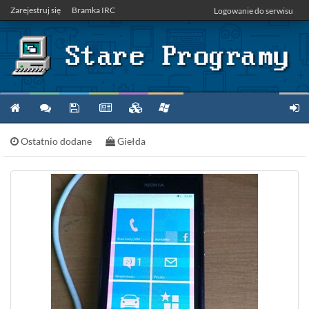
Zarejestruj się
Bramka IRC
Logowanie do serwisu
Ostatnio dodane
Giełda