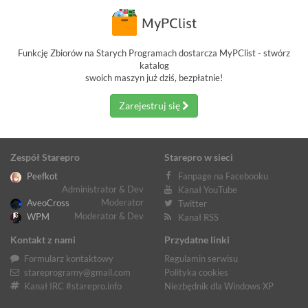
Funkcję Zbiorów na Starych Programach dostarcza MyPClist - stwórz
katalog
swoich maszyn już dziś, bezpłatnie!
Zarejestruj się
Zespół Starepro
Starepro w sieci
Peefkot
Fanpage na Facebooku
Administrator & Dev
Kanał YouTube
Moderator
AveoCross
Twitter
Moderator & Dev
WPM
Kanał RSS
Kontakt z nami
Przydatne linki
Formularz kontaktowy
Regulamin serwisu
stareprogramy@gmail.com
Polityka cookies
Kanał IRC #starepro.info
Niezbędnik dla Windows XP