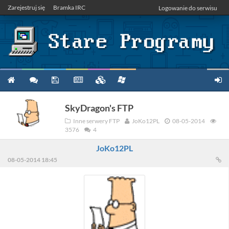
Zarejestruj się
Bramka IRC
Logowanie do serwisu
SkyDragon's FTP
Inne serwery FTP
JoKo12PL
08-05-2014
3576
4
JoKo12PL
08-05-2014 18:45