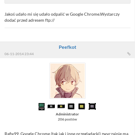
Jakoś udało mi się udało odpalić w Google Chrome.Wystarczy
dodać przed adresem ftp://
Peefkot
06-11-2014 23:44
Administrator
206 postów
Rafix99, Google Chrome (tak jak i inne przeglądarki) zwyczajnie ma