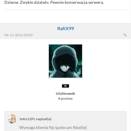
Dziwne. Zwykle działało. Pewnie konserwacja serwera.
RafiX99
06-11-2014 20:09
Użytkownik
8 postów
JoKo12PL napisał(a):
Wymaga klienta ftp (polecam filezillę)