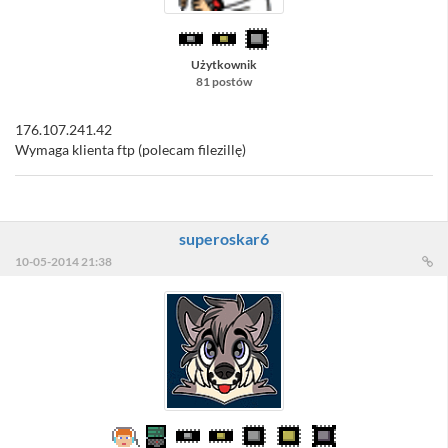
Użytkownik
81 postów
176.107.241.42
Wymaga klienta ftp (polecam filezillę)
superoskar6
10-05-2014 21:38