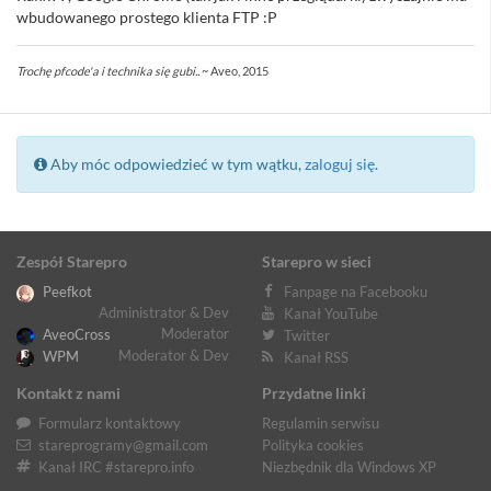
wbudowanego prostego klienta FTP :P
Trochę pfcode'a i technika się gubi..
~ Aveo, 2015
Aby móc odpowiedzieć w tym wątku,
zaloguj się
.
Zespół Starepro
Starepro w sieci
Peefkot
Fanpage na Facebooku
Administrator & Dev
Kanał YouTube
Moderator
AveoCross
Twitter
Moderator & Dev
WPM
Kanał RSS
Kontakt z nami
Przydatne linki
Formularz kontaktowy
Regulamin serwisu
stareprogramy@gmail.com
Polityka cookies
Kanał IRC #starepro.info
Niezbędnik dla Windows XP