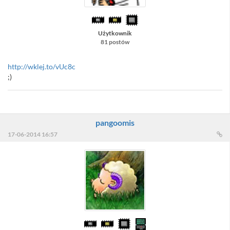
Użytkownik
81 postów
http://wklej.to/vUc8c
;)
pangoomis
17-06-2014 16:57