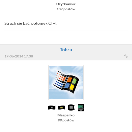
Użytkownik
107 postów
Strach się bać, potomek CIH.
Tohru
17-06-2014 17:38
Ma spanko
99 postów