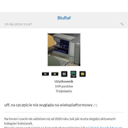
BluRaf
19-06-2014 11:47
Użytkownik
149 postów
Trójmiasto
uff, na szczęście nie wygląda na wieloplatformowy ;-;
Na forum i czacie nie udzielam się od 2020 roku, tak jak reszta niegdyś aktywnych
kolegów i koleżanek.
W razie czego szukaj mnie na konwentach mangi/anime lub w
Gdańsk Arcade Museum