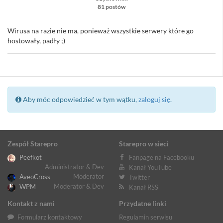
81 postów
Wirusa na razie nie ma, ponieważ wszystkie serwery które go
hostowały, padły ;)
Aby móc odpowiedzieć w tym wątku,
zaloguj się
.
Zespół Starepro
Starepro w sieci
Peefkot
Fanpage na Facebooku
Administrator & Dev
Kanał YouTube
Moderator
AveoCross
Twitter
Moderator & Dev
WPM
Kanał RSS
Kontakt z nami
Przydatne linki
Formularz kontaktowy
Regulamin serwisu