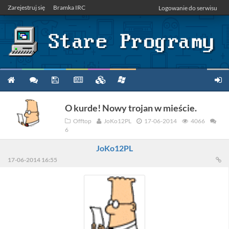
Zarejestruj się
Bramka IRC
Logowanie do serwisu
O kurde! Nowy trojan w mieście.
Offtop
JoKo12PL
17-06-2014
4066
6
JoKo12PL
17-06-2014 16:55