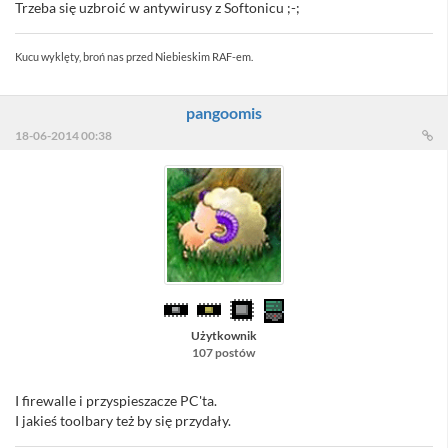
Trzeba się uzbroić w antywirusy z Softonicu ;-;
Kucu wyklęty, broń nas przed Niebieskim RAF-em.
pangoomis
18-06-2014 00:38
Użytkownik
107 postów
I firewalle i przyspieszacze PC'ta.
I jakieś toolbary też by się przydały.