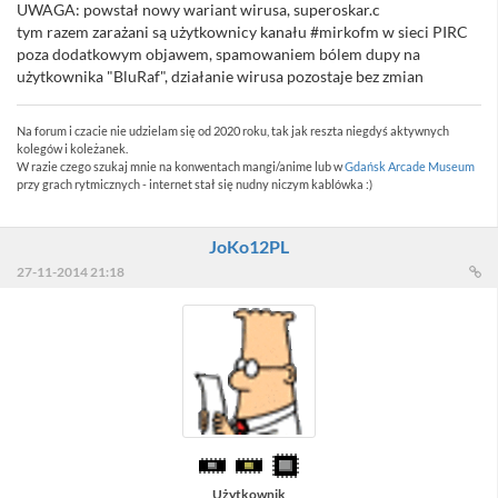
UWAGA: powstał nowy wariant wirusa, superoskar.c
tym razem zarażani są użytkownicy kanału #mirkofm w sieci PIRC
poza dodatkowym objawem, spamowaniem bólem dupy na
użytkownika "BluRaf", działanie wirusa pozostaje bez zmian
Na forum i czacie nie udzielam się od 2020 roku, tak jak reszta niegdyś aktywnych
kolegów i koleżanek.
W razie czego szukaj mnie na konwentach mangi/anime lub w
Gdańsk Arcade Museum
przy grach rytmicznych - internet stał się nudny niczym kablówka :)
JoKo12PL
27-11-2014 21:18
Użytkownik