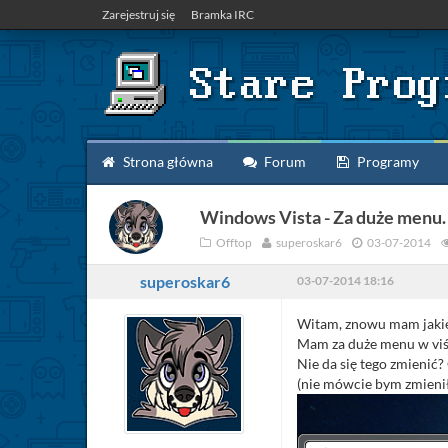
Zarejestruj się
Bramka IRC
Strona główna
Forum
Programy
Windows Vista - Za duże menu.
Offtop
superoskar6
03-07-2014
superoskar6
03-07-2014 18:16
Witam, znowu mam jakie
Mam za duże menu w viś
Nie da się tego zmienić?
(nie mówcie bym zmienił