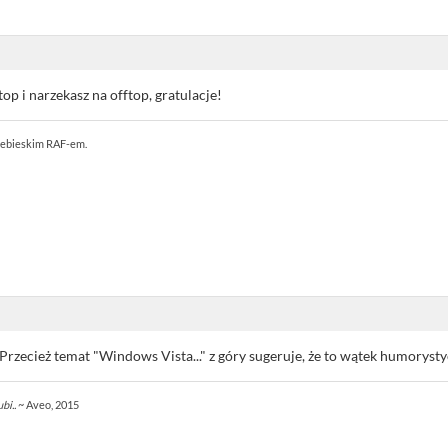
op i narzekasz na offtop, gratulacje!
Niebieskim RAF-em.
Przecież temat "Windows Vista..." z góry sugeruje, że to wątek humorysty
bi..
~ Aveo, 2015