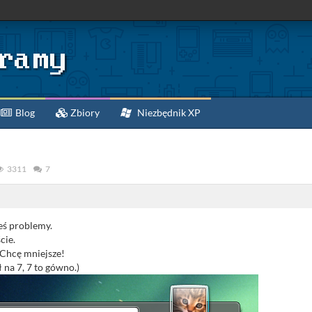
Blog
Zbiory
Niezbędnik XP
3311
7
ś problemy.
cie.
 Chcę mniejsze!
 na 7, 7 to gówno.)