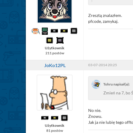
Zresztą znalazłem.
pfcode, zamykaj.
Użytkownik
211 postów
JoKo12PL
03-07-2014 20:25
Tohru napisał(a):
Zmień na 7, bo 
No nie.
Znowu.
Jak ja nie lubię tego off
Użytkownik
81 postów