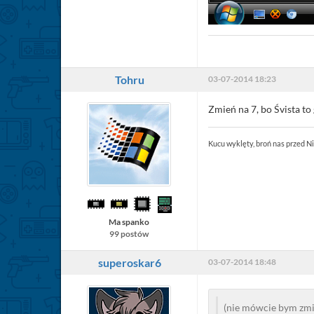
Tohru
03-07-2014 18:23
Zmień na 7, bo Śvista t
Kucu wyklęty, broń nas przed 
Ma spanko
99 postów
superoskar6
03-07-2014 18:48
(nie mówcie bym zmie