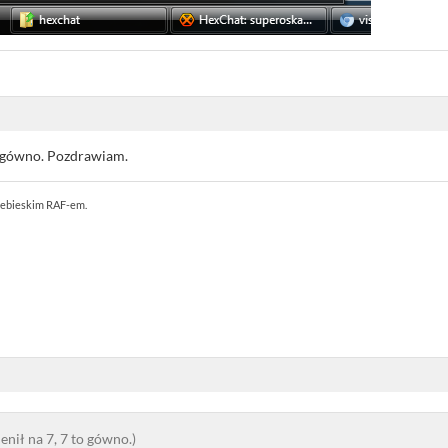
o gówno. Pozdrawiam.
Niebieskim RAF-em.
nił na 7, 7 to gówno.)