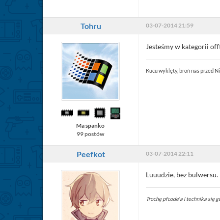
Tohru
03-07-2014 21:59
Jesteśmy w kategorii offt
Kucu wyklęty, broń nas przed 
Ma spanko
99 postów
Peefkot
03-07-2014 22:11
Luuudzie, bez bulwersu. 
Trochę pfcode'a i technika się gu