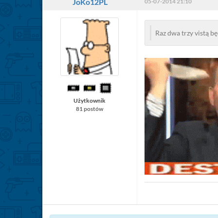
JoKo12PL
05-07-2014 21:10
Raz dwa trzy vistą bę
Użytkownik
81 postów