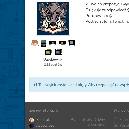
Z Twoich propozycji wyb
Dziękuję za odpowiedź :)
Pozdrawiam :).
Post Scriptum. Temat mo
Użytkownik
211 postów
Ten wątek został zamknięty. Aby rozpocząć nową d
Zespół Starepro
Starepro
Administrator & Dev
Peefkot
Fanpa
Moderator
AveoCross
Kanał