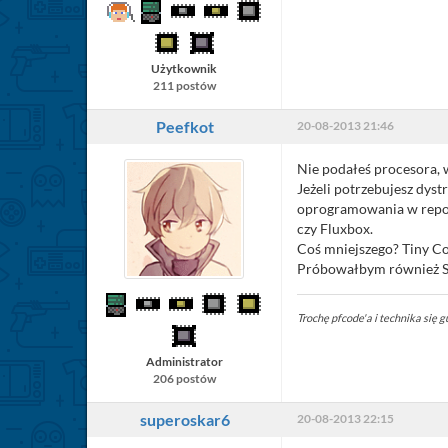
Użytkownik
211 postów
Peefkot
20-08-2013 21:46
Nie podałeś procesora, w
Jeżeli potrzebujesz dys
oprogramowania w repozy
czy Fluxbox.
Coś mniejszego? Tiny Co
Próbowałbym również SliT
Trochę pfcode'a i technika się gu
Administrator
206 postów
superoskar6
20-08-2013 22:15