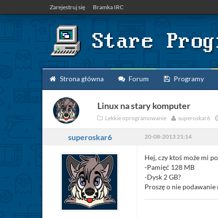
Zarejestruj się
Bramka IRC
Strona główna
Forum
Programy
Linux na stary komputer
Lekkie oprogramowanie
superoskar6
superoskar6
20-08-2013 21:14
Hej, czy ktoś może mi po
-Pamięć 128 MB
-Dysk 2 GB?
Proszę o nie podawanie n