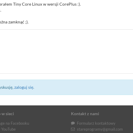
rałem Tiny Core Linux w wersji CorePlus :).
.
żna zamknąć ;).
yskusję,
zaloguj się
.
 w sieci
Kontakt z nami
ge na Facebooku
Formularz kontaktowy
 YouTube
stareprogramy@gmail.com