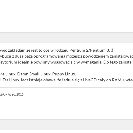
ięc zakładam że jest to coś w rodzaju Pentium 2/Pentium 3. ;)
trybucji z dużą bazą oprogramowania możesz z powodzeniem zainstalować D
torium idealnie powinny wpasować się w wymagania. Do tego zainstaluj
re Linux, Damn Small Linux, Puppy Linux.
az Linux, lecz istnieje obawa, że ładuje się z LiveCD cały do RAMu, wtedy
bi..
~ Aveo, 2015