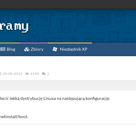
Blog
Zbiory
Niezbędnik XP
20-08-2013
4198
2
lecić lekką dystrybucję Linuxa na następującą konfigurację:
etinstall/boot.