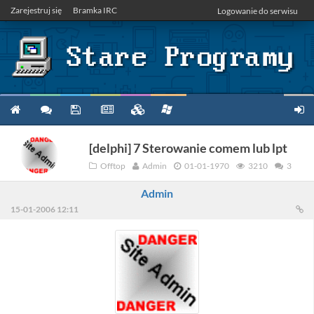
Zarejestruj się
Bramka IRC
Logowanie do serwisu
[delphi] 7 Sterowanie comem lub lpt
Offtop
Admin
01-01-1970
3210
3
Admin
15-01-2006 12:11