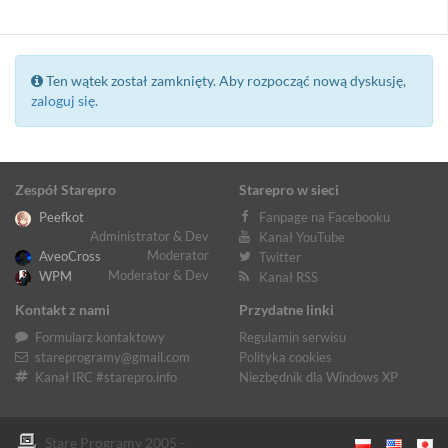
Ten wątek został zamknięty. Aby rozpocząć nową dyskusję,
zaloguj się
.
Zespół Starepro
Starepro w sieci
Peefkot
Fanpage na Facebooku
Administrator & Dev
Kanał YouTube
Moderator
AveoCross
Twitter
Moderator & Dev
WPM
Kanał RSS
Kontakt z nami
Przydatne linki
Formularz kontaktowy
Regulamin serwisu
stareprogramy@gmail.com
Polityka cookies
Kanał IRC #starepro.info
Niezbędnik dla Windows XP
Stare Programy 2005 -