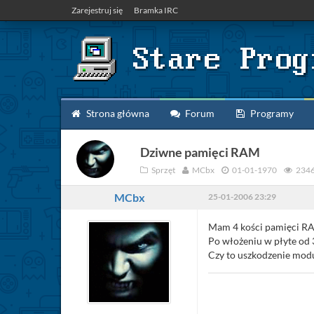
Zarejestruj się
Bramka IRC
Strona główna
Forum
Programy
Dziwne pamięci RAM
Sprzęt
MCbx
01-01-1970
234
MCbx
25-01-2006 23:29
Mam 4 kości pamięci R
Po włożeniu w płyte od 3
Czy to uszkodzenie modu