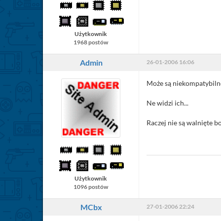
Użytkownik
1968 postów
Admin
26-01-2006 16:06
Może są niekompatybilne,
Ne widzi ich...
Raczej nie są walnięte bo
//Sacull - popraw literówk
Użytkownik
1096 postów
MCbx
27-01-2006 22:24