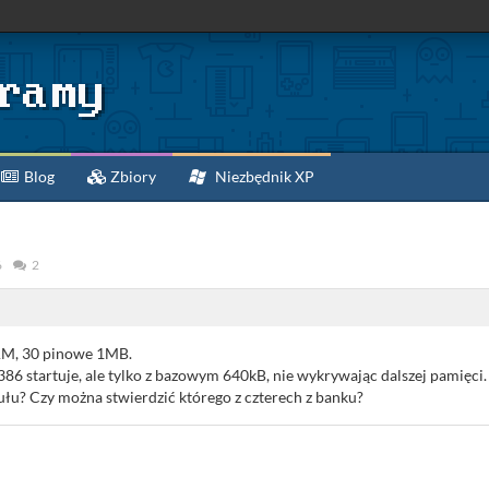
Blog
Zbiory
Niezbędnik XP
6
2
AM, 30 pinowe 1MB.
86 startuje, ale tylko z bazowym 640kB, nie wykrywając dalszej pamięci.
łu? Czy można stwierdzić którego z czterech z banku?