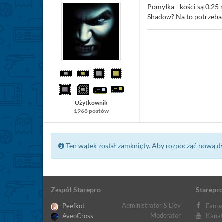
Pomyłka - kości są 0.25
Shadow? Na to potrzeba 
Użytkownik
1968 postów
Ten wątek został zamknięty. Aby rozpocząć nową d
Zespół Starepro
Starepro
Administrator & Dev
Peefkot
Fanpa
Moderator
AveoCross
Kanał