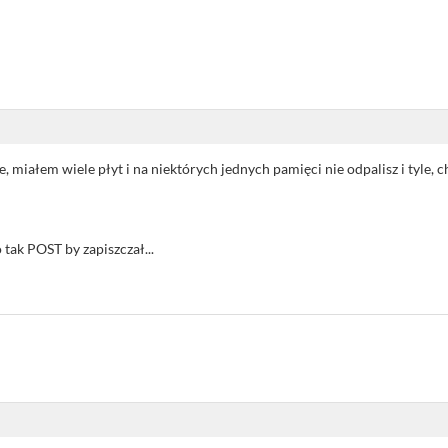
 miałem wiele płyt i na niektórych jednych pamięci nie odpalisz i tyle, ch
 tak POST by zapiszczał...
i i "gramatykę" ... mi się nie chce :)