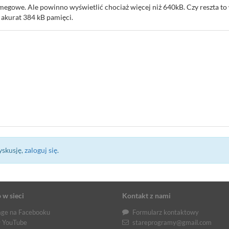
 megowe. Ale powinno wyświetlić chociaż więcej niż 640kB. Czy reszta 
akurat 384 kB pamięci.
yskusję,
zaloguj się
.
 w sieci
Kontakt z nami
ge na Facebooku
Formularz kontaktowy
 YouTube
stareprogramy@gmail.com