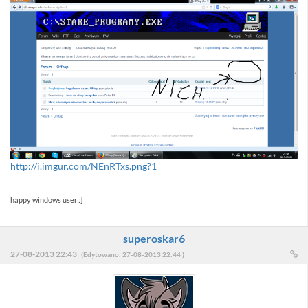
http://i.imgur.com/NEnRTxs.png?1
happy windows user :]
superoskar6
27-08-2013 22:43
(Edytowano: 27-08-2013 22:44 )