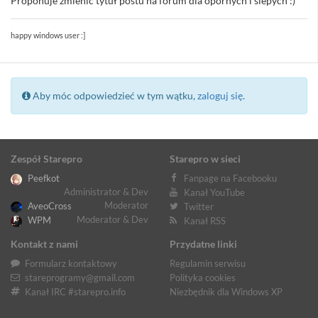
Proponuje zmienić tytuł postu na forum dla opornych i ślepych :)
happy windows user :]
Aby móc odpowiedzieć w tym wątku,
zaloguj się
.
Zespół Starepro
Starepro w sieci
Peefkot
Fanpage na Facebooku
Administrator & Dev
Kanał YouTube
Moderator
AveoCross
Twitter
Moderator & Dev
WPM
Kanał RSS
Kontakt z nami
Przydatne linki
Formularz kontaktowy
Regulamin serwisu
stareprogramy@gmail.com
Polityka cookies
Kanał IRC #starepro.info
Niezbędnik dla Windows XP