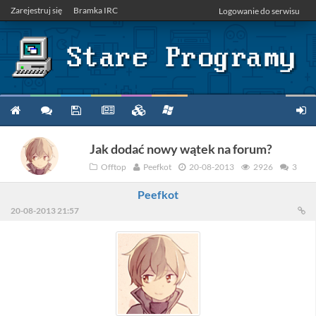
Zarejestruj się
Bramka IRC
Logowanie do serwisu
Jak dodać nowy wątek na forum?
Offtop
Peefkot
20-08-2013
2926
3
Peefkot
20-08-2013 21:57