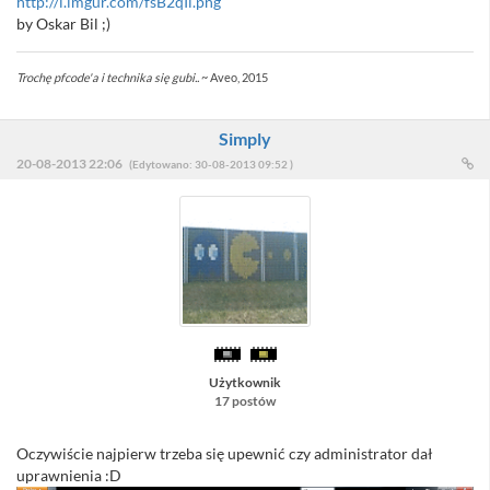
http://i.imgur.com/fsB2qIl.png
by Oskar Bil ;)
Trochę pfcode'a i technika się gubi..
~ Aveo, 2015
Simply
20-08-2013 22:06
(Edytowano: 30-08-2013 09:52 )
Użytkownik
17 postów
Oczywiście najpierw trzeba się upewnić czy administrator dał
uprawnienia :D