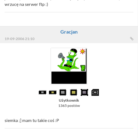
wrzucę na serwer ftp :)
Gracjan
19-09-2006 21:10
Użytkownik
1365 postów
siemka ;] mam tu takie coś :P