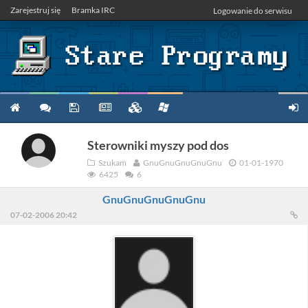
Zarejestruj się
Bramka IRC
Logowanie do serwisu
Sterowniki myszy pod dos
Szukam
GnuGnuGnuGnuGnu
01-01-1970
6425
6
GnuGnuGnuGnuGnu
07-02-2006 20:42