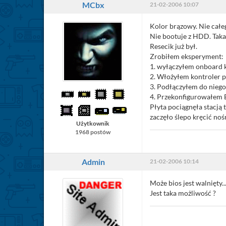
MCbx
21-02-2006 10:07
Kolor brązowy. Nie całeg
Nie bootuje z HDD. Taka
Resecik już był.
Zrobiłem eksperyment:
1. wyłączyłem onboard
2. Włożyłem kontroler p
3. Podłączyłem do niego
4. Przekonfigurowałem 
Płyta pociągnęła stacją
zaczęło ślepo kręcić noś
Użytkownik
1968 postów
Admin
21-02-2006 10:14
Może bios jest walnięty..
Jest taka możliwość ?