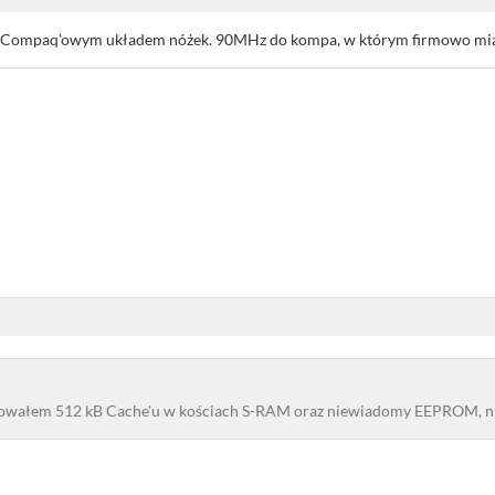
 Compaq'owym układem nóżek. 90MHz do kompa, w którym firmowo m
lowałem 512 kB Cache'u w kościach S-RAM oraz niewiadomy EEPROM, ni