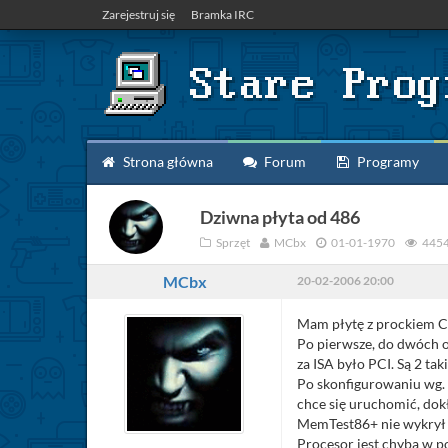
Zarejestruj się
Bramka IRC
Strona główna
Forum
Programy
Dziwna płyta od 486
Sprzęt
MCbx
01-01-1970
445
MCbx
20-02-2006 20:00
Mam płytę z prockiem 
Po pierwsze, do dwóch os
za ISA było PCI. Są 2 taki
Po skonfigurowaniu wg. 
chce się uruchomić, dokł
MemTest86+ nie wykrył 
Procesor jest chyba w p