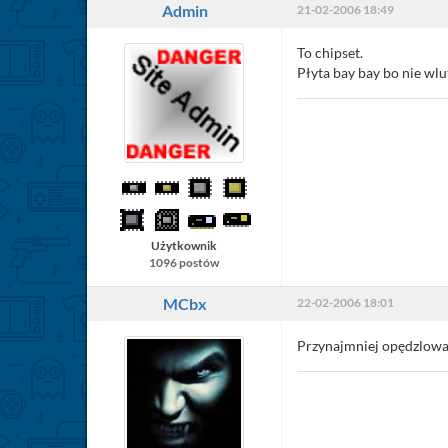
Admin
21-02-2006 18:49
To chipset.
Płyta bay bay bo nie wlu
Użytkownik
1096 postów
MCbx
22-02-2006 18:01
Przynajmniej opędzlowa