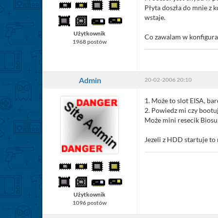
Płyta doszła do mnie z 
wstaje.
Użytkownik
Co zawalam w konfigurac
1968 postów
Admin
20-02-2006 20:10
1. Może to slot EISA, ba
2. Powiedz mi czy bootu
Może mini resecik Biosu
Jezeli z HDD startuje to
Użytkownik
1096 postów