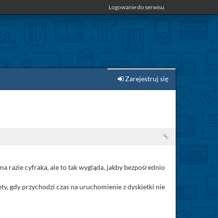
Logowanie do serwisu
Zarejestruj się
a razie cyfraka, ale to tak wygląda, jakby bezpośrednio
y, gdy przychodzi czas na uruchomienie z dyskietki nie