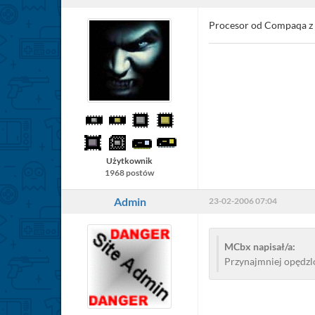
Procesor od Compaqa z
Użytkownik
1968 postów
Admin
23-02-2006 07:04
MCbx napisał/a:
Przynajmniej opędz