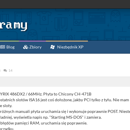
Blog
Zbiory
Niezbędnik XP
4
14
CYRIX 486DX2 / 66MHz. Płyta to Chicony CH-471B
tatnich slotów ISA16 jest coś dołożone, jakby PCI tylko z tyłu. Nie mam n
e sloty.
różnych manuali płyta uruchamia się i wykonuje poprawnie POST. Niestet
adniej, wyświetla napis np. "Starting MS-DOS" i zamiera.
błędów pamięci RAM, uruchamia się poprawnie.
orządku.