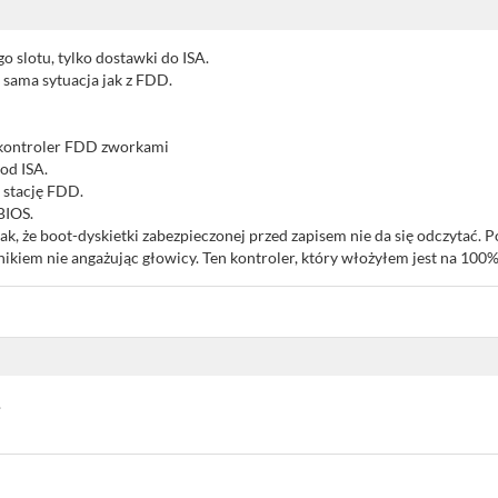
o slotu, tylko dostawki do ISA.
 sama sytuacja jak z FDD.
 kontroler FDD zworkami
od ISA.
 stację FDD.
BIOS.
 tak, że boot-dyskietki zabezpieczonej przed zapisem nie da się odczytać
nikiem nie angażując głowicy. Ten kontroler, który włożyłem jest na 100
.