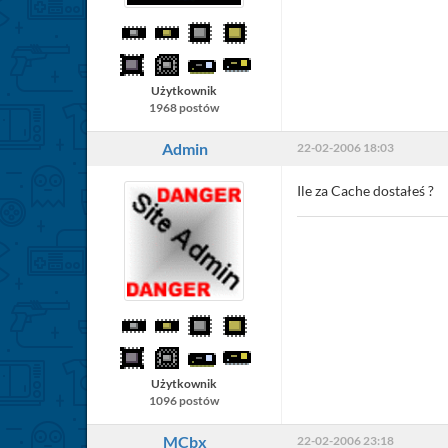
Użytkownik
1968 postów
Admin
22-02-2006 18:03
Ile za Cache dostałeś ?
Użytkownik
1096 postów
MCbx
22-02-2006 23:18