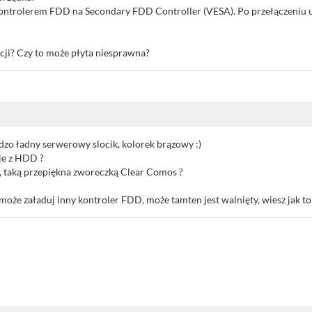
kontrolerem FDD na Secondary FDD Controller (VESA). Po przełączeniu u
ji? Czy to może płyta niesprawna?
rdzo ładny serwerowy slocik, kolorek brązowy :)
je z HDD ?
, taką przepiękna zworeczką Clear Comos ?
 może załaduj inny kontroler FDD, może tamten jest walnięty, wiesz jak t