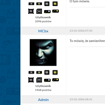
O tym mówie.
Użytkownik
1096 postów
MCbx
23-02-2006 07:30
To mówię, że zamieniłem
Użytkownik
1968 postów
Admin
23-02-2006 08:41