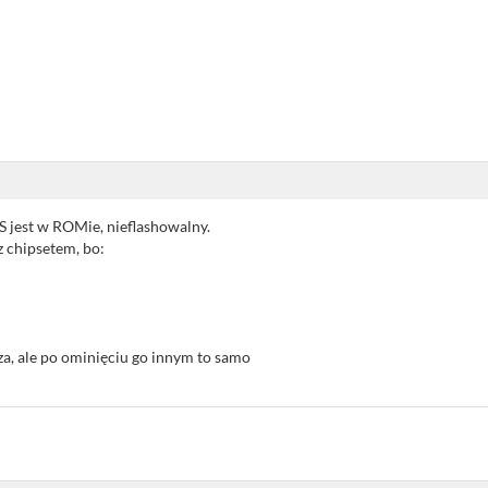
S jest w ROMie, nieflashowalny.
z chipsetem, bo:
za, ale po ominięciu go innym to samo