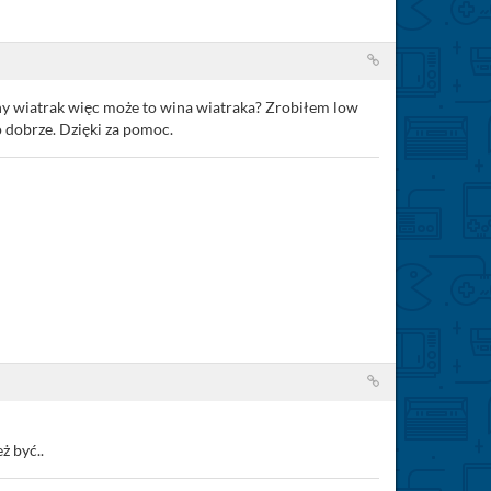
ny wiatrak więc może to wina wiatraka? Zrobiłem low
o dobrze. Dzięki za pomoc.
ż być..