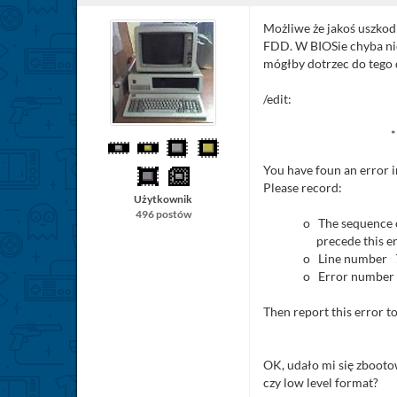
Możliwe że jakoś uszkod
FDD. W BIOSie chyba nie
mógłby dotrzec do tego 
/edit:
* * E R R 
You have foun an error 
Please record:
Użytkownik
496 postów
o The sequence of 
precede this er
o Line number 
o Error number 
Then report this error to
OK, udało mi się zbootow
czy low level format?