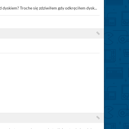
 dyskiem? Troche się zdziwiłem gdy odkręciłem dysk...