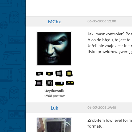
MCbx
06-05-2006 12:00
Jaki masz kontroler? Pos
A co do błędu, to jest t
Jeżeli nie znajdziesz i
tlyko prawidłową wersję
Użytkownik
1968 postów
Luk
06-05-2006 19:48
Zrobiłem low level for
formatu.