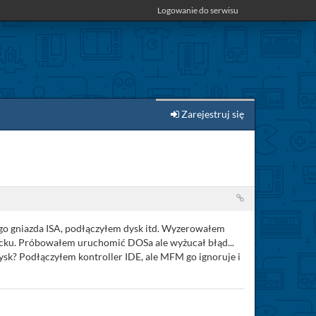
Logowanie do serwisu
Zarejestruj się
ego gniazda ISA, podłączyłem dysk itd. Wyzerowałem
iecku. Próbowałem uruchomić DOSa ale wyżucał błąd...
k? Podłączyłem kontroller IDE, ale MFM go ignoruje i