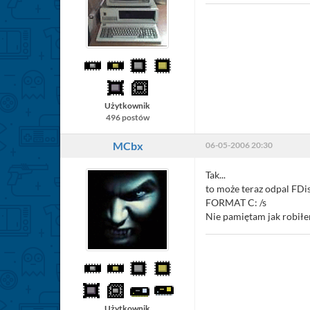
Użytkownik
496 postów
MCbx
06-05-2006 20:30
Tak...
to może teraz odpal FDis
FORMAT C: /s
Nie pamiętam jak robiłe
Użytkownik