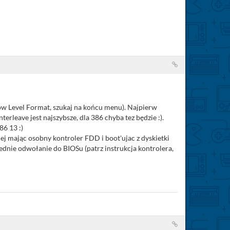
ow Level Format, szukaj na końcu menu). Najpierw
terleave jest najszybsze, dla 386 chyba tez będzie :).
86 13 :)
iej mając osobny kontroler FDD i boot'ujac z dyskietki
nie odwołanie do BIOSu (patrz instrukcja kontrolera,