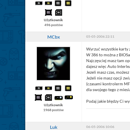
Użytkownik
496 postów
MCbx
05-05-2006 22:11
Wyrzuć wszystkie karty 
W 386 to można z BIOSa
Najczęsciej masz tam op
dajesz więc Auto Interlea
Jezeli masz czas, możesz
Jeżeli nie masz opcji zw
(czasami kontrolerm MFM
dla swojego tego z mie
Podaj jakie błędzy Ci wy
Użytkownik
1968 postów
Luk
06-05-2006 10:06