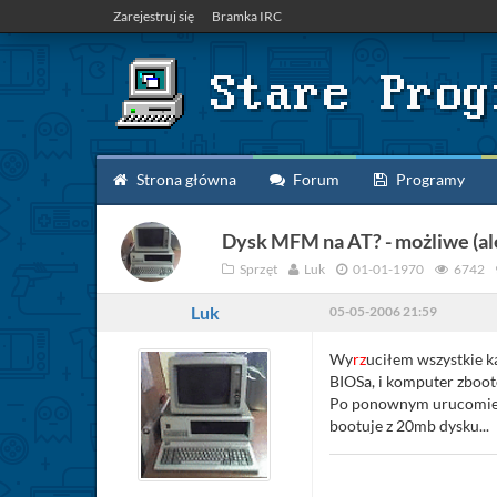
Zarejestruj się
Bramka IRC
Strona główna
Forum
Programy
Dysk MFM na AT? - możliwe (al
Sprzęt
Luk
01-01-1970
6742
Luk
05-05-2006 21:59
Wy
rz
uciłem wszystkie k
BIOSa, i komputer zboot
Po ponownym urucomieni
bootuje z 20mb dysku...