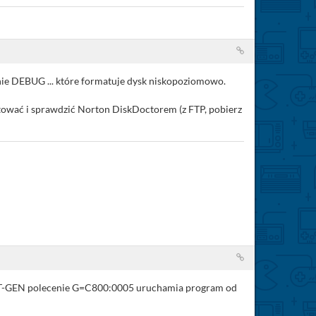
cenie DEBUG ... które formatuje dysk niskopoziomowo.
atować i sprawdzić Norton DiskDoctorem (z FTP, pobierz
WDXT-GEN polecenie G=C800:0005 uruchamia program od