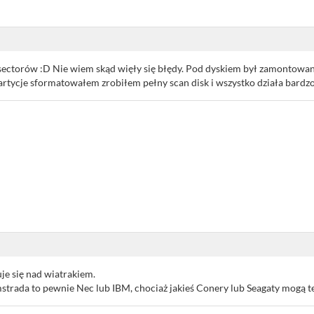
 sectorów :D Nie wiem skąd więły się błędy. Pod dyskiem był zamontowa
partycje sformatowałem zrobiłem pełny scan disk i wszystko działa bardz
je się nad wiatrakiem.
mstrada to pewnie Nec lub IBM, chociaż jakieś Conery lub Seagaty mogą te