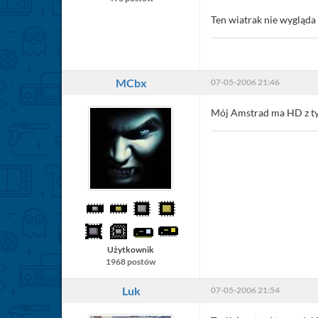
Ten wiatrak nie wygląda
MCbx
07-05-2006 21:46
Mój Amstrad ma HD z tył
Użytkownik
1968 postów
Luk
07-05-2006 21:54