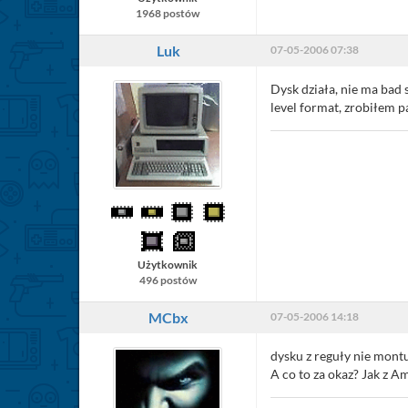
1968 postów
Luk
07-05-2006 07:38
Dysk działa, nie ma bad
level format, zrobiłem 
Użytkownik
496 postów
MCbx
07-05-2006 14:18
dysku z reguły nie montu
A co to za okaz? Jak z A