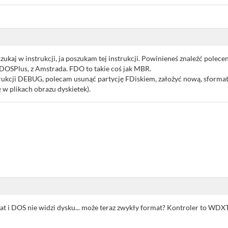
zukaj w instrukcji, ja poszukam tej instrukcji. Powinieneś znaleźć pole
o DOSPlus, z Amstrada. FDO to takie coś jak MBR.
nstrukcji DEBUG, polecam usunąć partycję FDiskiem, założyć nową, sform
 w plikach obrazu dyskietek).
mat i DOS nie widzi dysku... może teraz zwykły format? Kontroler to 