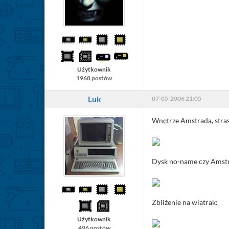
Użytkownik
1968 postów
Luk
07-05-2006 21:05
Wnętrze Amstrada, stras
Dysk no-name czy Amstrad
Zbliżenie na wiatrak:
Użytkownik
496 postów