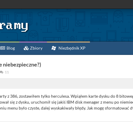
Blog
Zbiory
Niezbędnik XP
e niebezpieczne?)
11
arty z 386, zostawiłem tylko herculesa. Wpiąłem karte dysku do 8 bitow
ował się z dysku, uruchomił się jakiś IBM disk menager z menu po niem
u menu było czyste, dalej wyskakiwały błędy. Jak mogę sformatować dys