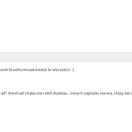
znie brudny musze kiedyś to wyczyścic :)
? Amstrad chyba nie robił dysków... innych napisów nie ma, chipy też są