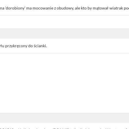
 na 'dorobiony' ma mocowanie z obudowy, ale kto by mątował wiatrak pod
u przykręcony do ścianki.