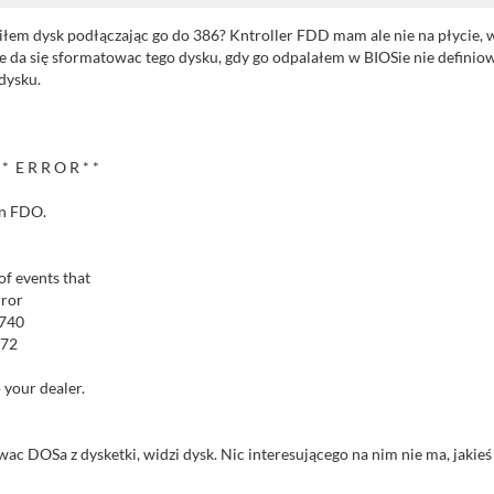
iłem dysk podłączając go do 386? Kntroller FDD mam ale nie na płycie, 
 da się sformatowac tego dysku, gdy go odpalałem w BIOSie nie definiow
dysku.
O R * *
in FDO.
events that
ror
740
72
 your dealer.
ac DOSa z dysketki, widzi dysk. Nic interesującego na nim nie ma, jakieś