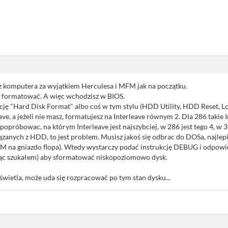
z komputera za wyjątkiem Herculesa i MFM jak na początku.
 formatować. A więc wchodzisz w BIOS.
cję "Hard Disk Format" albo coś w tym stylu (HDD Utility, HDD Reset, L
ve, a jeżeli nie masz, formatujesz na Interleave równym 2. Dla 286 takie In
 popróbowac, na którym Interleave jest najszybciej, w 286 jest tego 4, w 3
iązanych z HDD, to jest problem. Musisz jakoś się odbrac do DOSa, najlep
 na gniazdo flopa). Wtedy wystarczy podać instrukcję DEBUG i odpowied
siąc szukałem) aby sformatować niskopoziomowo dysk.
świetla, może uda się rozpracować po tym stan dysku...