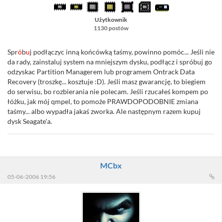
Użytkownik
1130 postów
Spr
ó
b
u
j podłączyc inną końcówką taśmy, powinno pomóc... Jeśli nie
da rady, zainstaluj system na mniejszym dysku, podłącz i spróbuj go
odzyskac Partition Managerem lub programem Ontrack Data
Recovery (troszkę... kosztuje :D). Jeśli masz gwarancję, to biegiem
do serwisu, bo rozbierania nie polecam. Jeśli rzucałeś kompem po
łóżku, jak mój qmpel, to pomoże PRAWDOPODOBNIE zmiana
taśmy... albo wypadła jakaś zworka. Ale następnym razem kupuj
dysk Seagate'a.
MCbx
05-06-2006 19:56