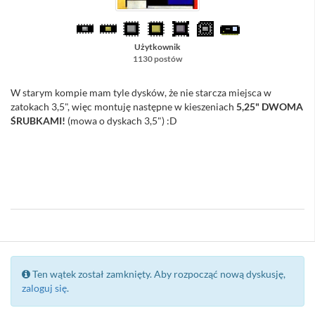
Użytkownik
1130 postów
W starym kompie mam tyle dysków, że nie starcza miejsca w
zatokach 3,5", więc montuję następne w kieszeniach
5,25" DWOMA
ŚRUBKAMI!
(mowa o dyskach 3,5") :D
//Sacull - więc następne chyba będziesz układać w piramidkę na
komputerze :D
@Luk - skoro wszystko ok, to chyba mogę już zamknąć temat ... żeby
nie kusić Haker-a ... :D
Ten wątek został zamknięty. Aby rozpocząć nową dyskusję,
zaloguj się
.