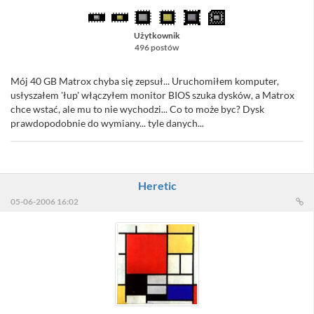
Użytkownik
496 postów
Mój 40 GB Matrox chyba się zepsuł... Uruchomiłem komputer,
usłyszałem 'łup' włączyłem monitor BIOS szuka dysków, a Matrox
chce wstać, ale mu to nie wychodzi... Co to może byc? Dysk
prawdopodobnie do wymiany... tyle danych...
Heretic
05-06-2006 16:02