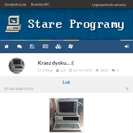
Zarejestruj się
Bramka IRC
Logowanie do serwisu
Krasz dysku... :(
Offtop
Luk
01-01-1970
2835
4
Luk
05-06-2006 15:33