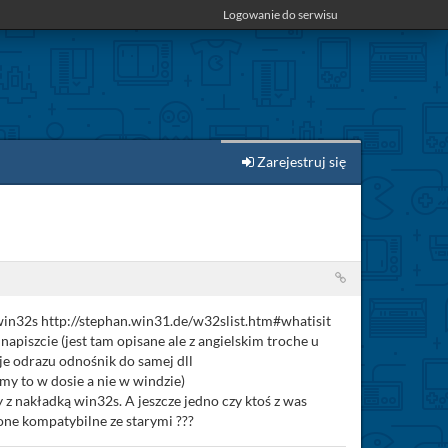
Logowanie do serwisu
Zarejestruj się
 win32s http://stephan.win31.de/w32slist.htm#whatisit
 napiszcie (jest tam opisane ale z angielskim troche u
je odrazu odnośnik do samej dll
my to w dosie a nie w windzie)
y z nakładką win32s. A jeszcze jedno czy ktoś z was
one kompatybilne ze starymi ???