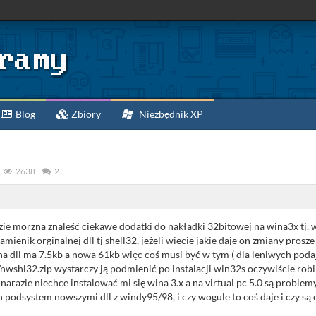
Blog
Zbiory
Niezbędnik XP
2638
2
dzie morzna znaleść ciekawe dodatki do nakładki 32bitowej na wina3x tj.
amienik orginalnej dll tj shell32, jeżeli wiecie jakie daje on zmiany prosze
lna dll ma 7.5kb a nowa 61kb więc coś musi być w tym ( dla leniwych poda
nwshl32.zip wystarczy ją podmienić po instalacji win32s oczywiście robi
narazie niechce instalować mi się wina 3.x a na virtual pc 5.0 są problem
 podsystem nowszymi dll z windy95/98, i czy wogule to coś daje i czy są 