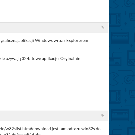
 graficzną aplikacji Windows wraz z Explorerem
kie używają 32-bitowe aplikacje. Orginalnie
31.de/w32slist.htm#download jest tam odrazu win32s do
.win31.de/regedt16.zip