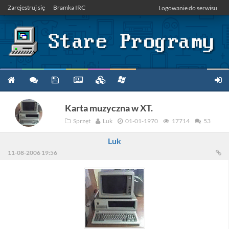
Zarejestruj się
Bramka IRC
Logowanie do serwisu
Karta muzyczna w XT.
Sprzęt
Luk
01-01-1970
17714
53
Luk
11-08-2006 19:56