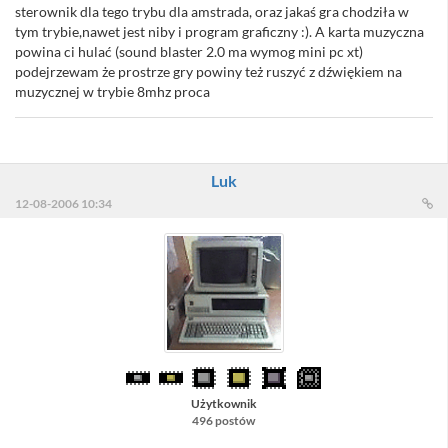
sterownik dla tego trybu dla amstrada, oraz jakaś gra chodziła w
tym trybie,nawet jest niby i program graficzny :). A karta muzyczna
powina ci hulać (sound blaster 2.0 ma wymog mini pc xt)
podejrzewam że prostrze gry powiny też ruszyć z dźwiękiem na
muzycznej w trybie 8mhz proca
Luk
12-08-2006 10:34
Użytkownik
496 postów