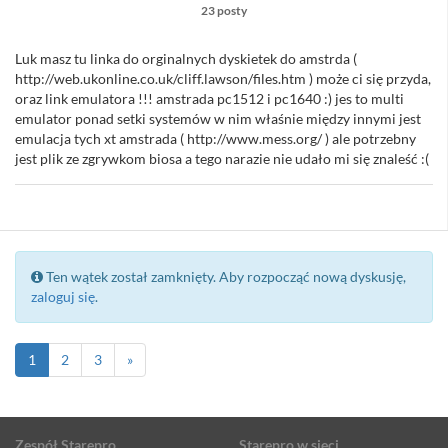
23 posty
Luk masz tu linka do orginalnych dyskietek do amstrda (
http://web.ukonline.co.uk/cliff.lawson/files.htm ) może ci się przyda,
oraz link emulatora !!! amstrada pc1512 i pc1640 :) jes to multi
emulator ponad setki systemów w nim właśnie między innymi jest
emulacja tych xt amstrada ( http://www.mess.org/ ) ale potrzebny
jest plik ze zgrywkom biosa a tego narazie nie udało mi się znaleść :(
Ten wątek został zamknięty. Aby rozpocząć nową dyskusję,
zaloguj się
.
1
2
3
»
Zespół Starepro
Starepro w sieci