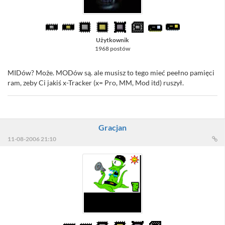
Użytkownik
1968 postów
MIDów? Może. MODów są. ale musisz to tego mieć peełno pamięci
ram, zeby Ci jakiś x-Tracker (x= Pro, MM, Mod itd) ruszył.
Gracjan
11-08-2006 21:10