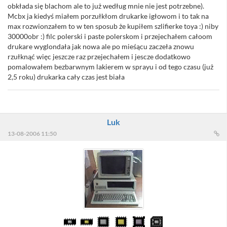
obkłada się blachom ale to już według mnie nie jest potrzebne).
Mcbx ja kiedyś miałem porzułkłom drukarke igłowom i to tak na
max rozwionzałem to w ten sposub że kupiłem szlifierke toya :) niby
30000obr :) filc polerski i paste polerskom i przejechałem całoom
drukare wyglondała jak nowa ale po mieśącu zaczeła znowu
rzułknąć więc jeszcze raz przejechałem i jescze dodatkowo
pomalowałem bezbarwnym lakierem w sprayu i od tego czasu (już
2,5 roku) drukarka cały czas jest biała
Luk
13-08-2006 11:50