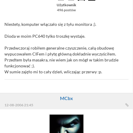
Użytkownik
496 postów
Niestety, komputer włączało się z tyłu monitora ;).
Dioda w moim PC640 tylko troszkę wystaje.
Przedwczoraj robiłem generalne czyszczenie, całą obudowę
wypucowałem CIFem i płytę główną dokładnie wyczyściłem.
Przedtem była masakra, nie wiem jak on mógł w takim brudzie
funkcjonować ;).
W sumie zajęło mi to cały dzień, wliczając przerwy :p.
MCbx
12-08-2006 21:45