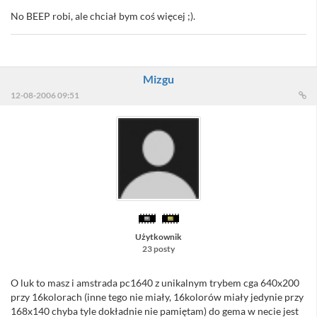
No BEEP robi, ale chciał bym coś więcej ;).
Mizgu
12-08-2006 09:51
Użytkownik
23 posty
O luk to masz i amstrada pc1640 z unikalnym trybem cga 640x200
przy 16kolorach (inne tego nie miały, 16kolorów miały jedynie przy
168x140 chyba tyle dokładnie nie pamiętam) do gema w necie jest