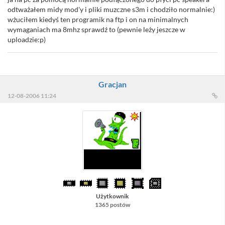
odtważałem midy mod'y i pliki muzczne s3m i chodziło normalnie:)
wżuciłem kiedyś ten programik na ftp i on na minimalnych
wymaganiach ma 8mhz sprawdź to (pewnie leży jeszcze w
uploadzie:p)
Gracjan
12-08-2006 11:24
Użytkownik
1365 postów