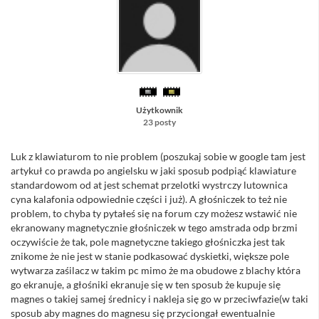
Użytkownik
23 posty
Luk z klawiaturom to nie problem (poszukaj sobie w google tam jest
artykuł co prawda po angielsku w jaki sposub podpiąć klawiature
standardowom od at jest schemat przelotki wystrczy lutownica
cyna kalafonia odpowiednie części i już). A głośniczek to też nie
problem, to chyba ty pytałeś się na forum czy możesz wstawić nie
ekranowany magnetycznie głośniczek w tego amstrada odp brzmi
oczywiście że tak, pole magnetyczne takiego głośniczka jest tak
znikome że nie jest w stanie podkasować dyskietki, większe pole
wytwarza zaśilacz w takim pc mimo że ma obudowe z blachy która
go ekranuje, a głośniki ekranuje się w ten sposub że kupuje się
magnes o takiej samej średnicy i nakleja się go w przeciwfazie(w taki
sposub aby magnes do magnesu się przyciongał ewentualnie