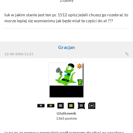
23 posty
luk w jakim stanie jest ten pc 1512 opisz jeżeli chcesz go rozebrać to
morze lepiej się wymienimy jak będe miał te części do xt ???
Gracjan
12-08-2006 11:21
Użytkownik
1365 postów
ja na pc za pomocą normalnie podłączonego do płyci pc speakera