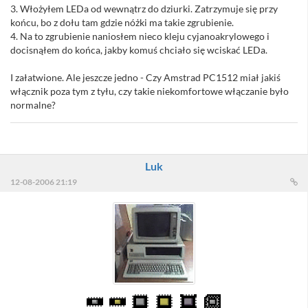
3. Włożyłem LEDa od wewnątrz do dziurki. Zatrzymuje się przy
końcu, bo z dołu tam gdzie nóżki ma takie zgrubienie.
4. Na to zgrubienie naniosłem nieco kleju cyjanoakrylowego i
docisnąłem do końca, jakby komuś chciało się wciskać LEDa.
I załatwione. Ale jeszcze jedno - Czy Amstrad PC1512 miał jakiś
włącznik poza tym z tyłu, czy takie niekomfortowe włączanie było
normalne?
Luk
12-08-2006 21:19