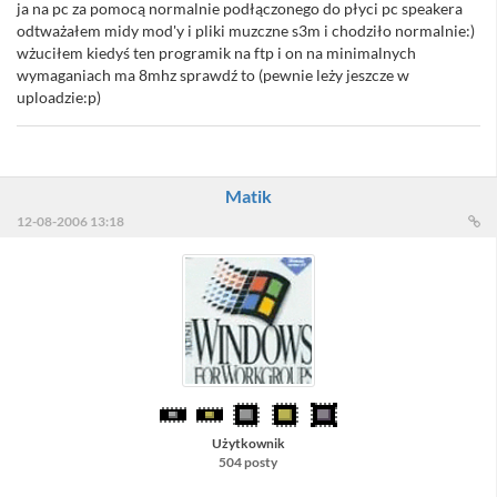
ja na pc za pomocą normalnie podłączonego do płyci pc speakera
odtważałem midy mod'y i pliki muzczne s3m i chodziło normalnie:)
wżuciłem kiedyś ten programik na ftp i on na minimalnych
wymaganiach ma 8mhz sprawdź to (pewnie leży jeszcze w
uploadzie:p)
Matik
12-08-2006 13:18
Użytkownik
504 posty