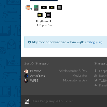
Użytkownik
211 postów
Aby móc odpowiedzieć w tym wątku,
zaloguj się
.
Zespół Starepro
Starepro
Administrator & Dev
Peefkot
Fanpa
Moderator
AveoCross
Kanał
Moderator & Dev
WPM
Twitt
Kanał
Stare Programy 2005 - 2026