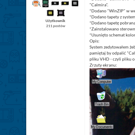
"Calmira".
*Dodano "WinZIP" w wersj
*Dodano tapety z system
Użytkownik
*Dodano tapetę pobraną 
211 postów
*Zainstalowano sterownik
*Usunięto schemat kolor
Opis:
System zedytowałem żebyś
pamiętaj by odpalić "Ca
pliku VHD - czyli pliku 
Zrzuty ekranu: