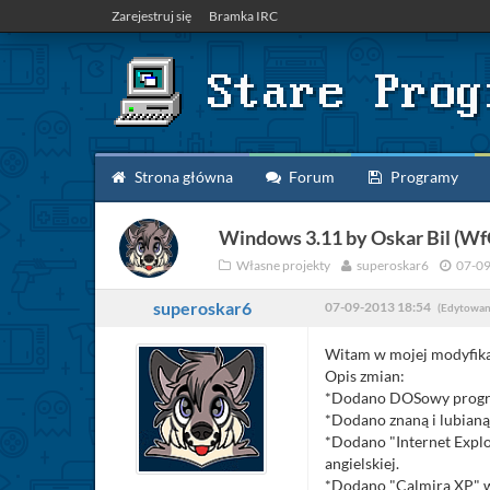
Zarejestruj się
Bramka IRC
Strona główna
Forum
Programy
Windows 3.11 by Oskar Bil (WfG
Własne projekty
superoskar6
07-0
superoskar6
07-09-2013 18:54
(Edytowan
Witam w mojej modyfika
Opis zmian:
*Dodano DOSowy program 
*Dodano znaną i lubianą 
*Dodano "Internet Explor
angielskiej.
*Dodano "Calmira XP" w 