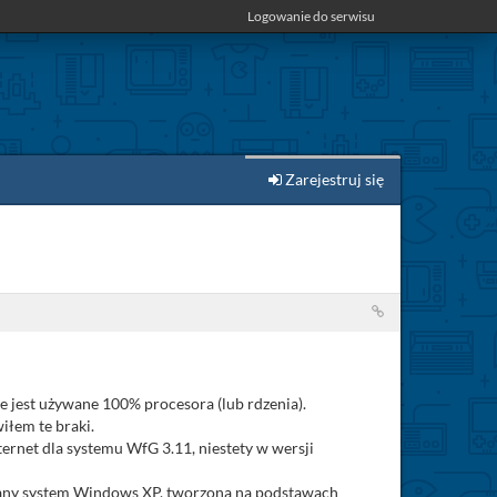
Logowanie do serwisu
Zarejestruj się
 jest używane 100% procesora (lub rdzenia).
iłem te braki.
nternet dla systemu WfG 3.11, niestety w wersji
znany system Windows XP, tworzona na podstawach