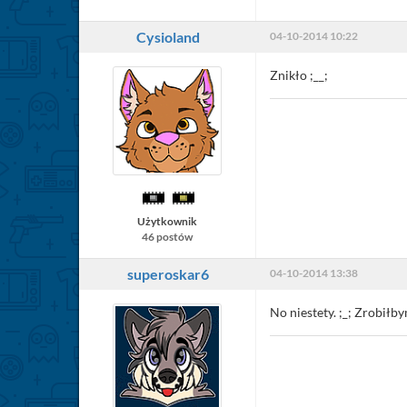
Cysioland
04-10-2014 10:22
Znikło ;__;
Użytkownik
46 postów
superoskar6
04-10-2014 13:38
No niestety. ;_; Zrobiłb