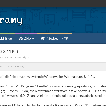
Blog
Zbiory
Niezbędnik XP
 3.11 PL)
9-2013
5534
2
o: 07-09-2013 18:55 )
cji dla "zielonych" w systemie Windows for Workgroups 3.11 PL.
"dosidle" - Program "dosidle" odciąża procesor gospodarza, normalnie
grę "Reversi" - Gra jest w systemach starszych niż Windows 3.1 - Napraw
er" w wersji 5.0 - Znana z jej nie lubienia najlepsza przeglądarka sieci I
wersji 4.0 beta - Bardzo ładna nakładka na system WfG 3.11, imituje 