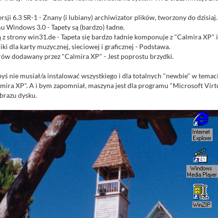
i 6.3 SR-1 - Znany (i lubiany) archiwizator plików, tworzony do dzisiaj.
u Windows 3.0 - Tapety są (bardzo) ładne.
z strony win31.de - Tapeta się bardzo ładnie komponuje z "Calmira XP" 
i dla karty muzycznej, sieciowej i graficznej - Podstawa.
ów dodawany przez "Calmira XP" - Jest poprostu brzydki.
 nie musiał/a instalować wszystkiego i dla totalnych "newbie" w temacie
lmira XP". A i bym zapomniał, maszyna jest dla programu "Microsoft Virt
obrazu dysku.