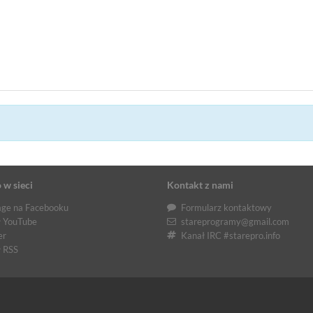
 w sieci
Kontakt z nami
ge na Facebooku
Formularz kontaktowy
 YouTube
stareprogramy@gmail.com
er
Kanał IRC #starepro.info
 RSS