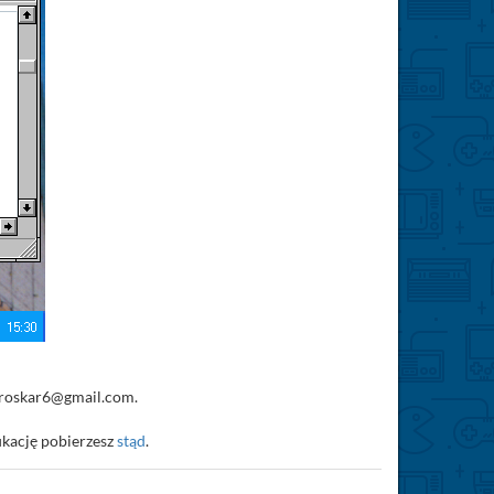
peroskar6@gmail.com.
ikację pobierzesz
stąd
.