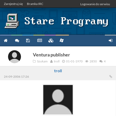
Zarejestruj się
Bramka IRC
Logowanie do serwisu
Ventura publisher
Szukam
troll
01-01-1970
2850
4
troll
24-09-2006 17:26