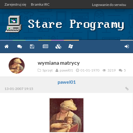
Zarejestruj się
Bramka IRC
Logowanie do serwisu
wymiana matrycy
Sprzęt
pawel01
01-01-1970
3219
5
pawel01
13-01-2007 19:15