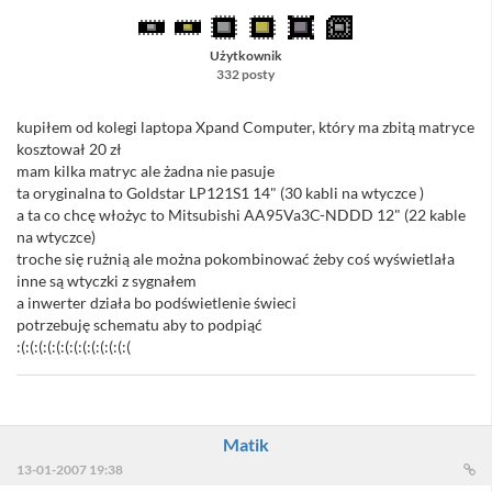
Użytkownik
332 posty
kupiłem od kolegi laptopa Xpand Computer, który ma zbitą matryce
kosztował 20 zł
mam kilka matryc ale żadna nie pasuje
ta oryginalna to Goldstar LP121S1 14" (30 kabli na wtyczce )
a ta co chcę włożyc to Mitsubishi AA95Va3C-NDDD 12" (22 kable
na wtyczce)
troche się rużnią ale można pokombinować żeby coś wyświetlała
inne są wtyczki z sygnałem
a inwerter działa bo podświetlenie świeci
potrzebuję schematu aby to podpiąć
:(:(:(:(:(:(:(:(:(:(:(:(:(
Matik
13-01-2007 19:38