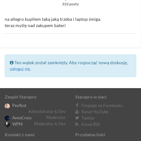
332 posty
na allegro kupiłem taką jaką trzeba i laptop śmiga.
teraz myślę nad zakupem bateri
Ten wątek został zamknięty. Aby rozpocząć nową dyskusję,
zaloguj się
.
Zespół Starepro
Starepro w sieci
Peefkot
Fanpage na Facebooku
Administrator & Dev
Kanał YouTube
Moderator
AveoCross
Twitter
Moderator & Dev
WPM
Kanał RSS
Kontakt z nami
Przydatne linki