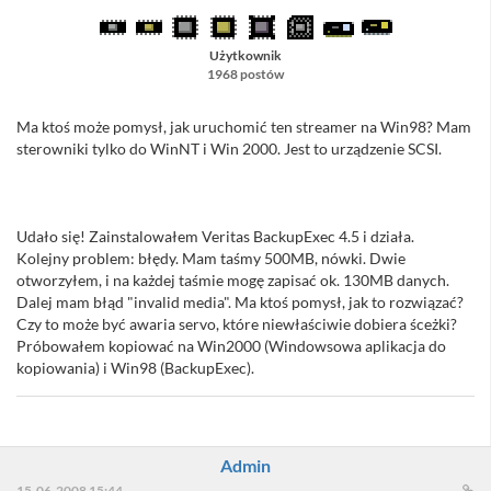
Użytkownik
1968 postów
Ma ktoś może pomysł, jak uruchomić ten streamer na Win98? Mam
sterowniki tylko do WinNT i Win 2000. Jest to urządzenie SCSI.
Udało się! Zainstalowałem Veritas BackupExec 4.5 i działa.
Kolejny problem: błędy. Mam taśmy 500MB, nówki. Dwie
otworzyłem, i na każdej taśmie mogę zapisać ok. 130MB danych.
Dalej mam błąd "invalid media". Ma ktoś pomysł, jak to rozwiązać?
Czy to może być awaria servo, które niewłaściwie dobiera śceżki?
Próbowałem kopiować na Win2000 (Windowsowa aplikacja do
kopiowania) i Win98 (BackupExec).
Admin
15-06-2008 15:44