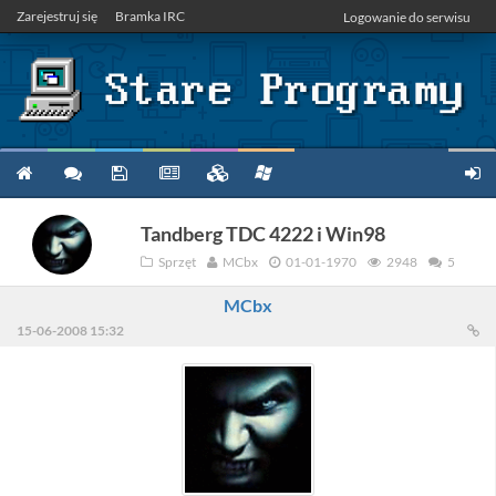
Zarejestruj się
Bramka IRC
Logowanie do serwisu
Tandberg TDC 4222 i Win98
Sprzęt
MCbx
01-01-1970
2948
5
MCbx
15-06-2008 15:32