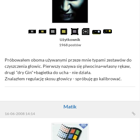
Użytkownik
1968 postów
Próbowałem oboma używanymi przeze mnie typami zestawów do
czyszczenia głowic. Pierwszy nazywa się plwocina+własny rękaw,
drugi "dry Gin"+bagietka do ucha - nie działa.
Znalazłem regulację skosu głowicy - spróbuję go kalibrować.
Matik
16-06-2008 14:14