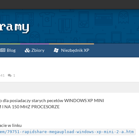
Blog
Zbiory
Niezbędnik XP
241
1
go dla posiadaczy starych pecetów WINDOWS XP MINI
M I NA 150 MHZ PROCESORZE
acie w linku
em/79751-rapidshare-megaupload-windows-xp-mini-2-a.htm