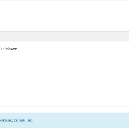
) ciekawe
yskusję,
zaloguj się
.