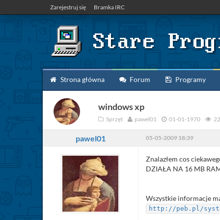
Zarejestruj się
Bramka IRC
Strona główna
Forum
Programy
windows xp
Sprzęt
pawel01
01-01-1970
2
pawel01
05-05-2009 18:39
Znalazłem cos ciekawe
DZIAŁA NA 16 MB RA
Wszystkie informacje m
http://peb.pl/syst