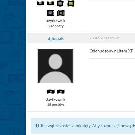
Użytkownik
332 posty
djlusiak
23-07-2009 16:39
Odchudzony nLitem XP ;
Użytkownik
18 postów
Ten wątek został zamknięty. Aby rozpocząć nową d