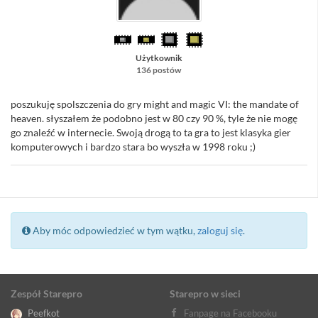
Użytkownik
136 postów
poszukuję spolszczenia do gry might and magic VI: the mandate of
heaven. słyszałem że podobno jest w 80 czy 90 %, tyle że nie mogę
go znaleźć w internecie. Swoją drogą to ta gra to jest klasyka gier
komputerowych i bardzo stara bo wyszła w 1998 roku ;)
Aby móc odpowiedzieć w tym wątku,
zaloguj się
.
Zespół Starepro
Starepro w sieci
Peefkot
Fanpage na Facebooku