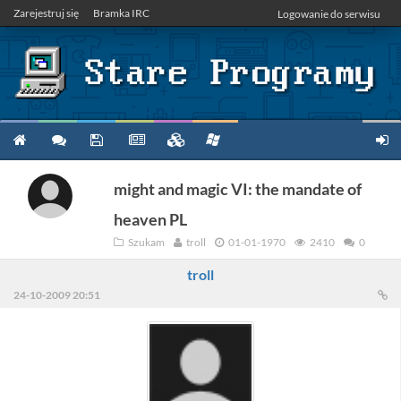
Zarejestruj się
Bramka IRC
Logowanie do serwisu
might and magic VI: the mandate of
heaven PL
Szukam
troll
01-01-1970
2410
0
troll
24-10-2009 20:51