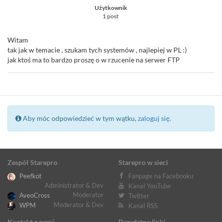
Użytkownik
1 post
Witam
tak jak w temacie , szukam tych systemów , najlepiej w PL :)
jak ktoś ma to bardzo proszę o w rzucenie na serwer FTP
Aby móc odpowiedzieć w tym wątku,
zaloguj się
.
Zespół Starepro
Starepro w sieci
Peefkot
Fanpage na Facebooku
Administrator & Dev
Kanał YouTube
Moderator
AveoCross
Twitter
Moderator & Dev
WPM
Kanał RSS
Kontakt z nami
Przydatne linki