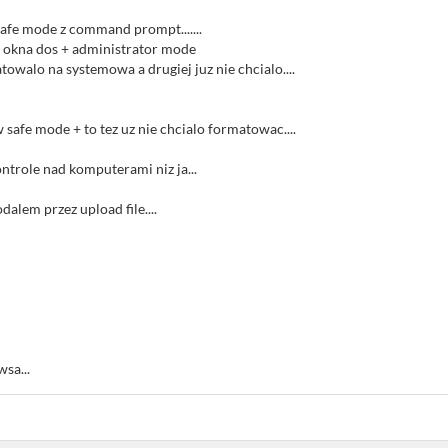
fe mode z command prompt.......
 okna dos + administrator mode
towalo na systemowa a drugiej juz nie chcialo....
w safe mode + to tez uz nie chcialo formatowac....
ntrole nad komputerami niz ja...
dalem przez upload file....
sa...