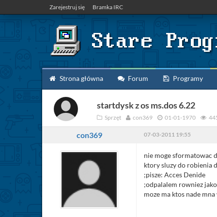
Zarejestruj się
Bramka IRC
Strona główna
Forum
Programy
startdysk z os ms.dos 6.22
Sprzęt
con369
01-01-1970
44
con369
07-03-2011 19:55
nie moge sformatowac d
ktory sluzy do robienia d
;pisze: Acces Denide
;odpalalem rowniez jako 
moze ma ktos nade mna w