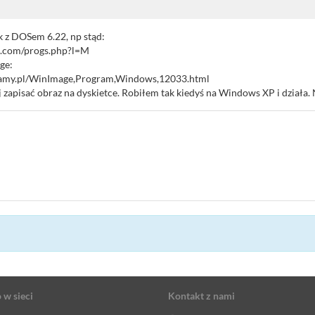
k z DOSem 6.22, np stąd:
s.com/progs.php?l=M
ge:
amy.pl/WinImage,Program,Windows,12033.html
 zapisać obraz na dyskietce. Robiłem tak kiedyś na Windows XP i działa. N
 w sieci
Kontakt z nami