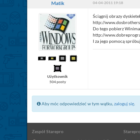
Matik
04-04-2011 19:18
Ściągnij obrazy dyskiete
http://www.dosbrother
Do tego pobierz Winima
http://www.dobreprogr
I za jego pomocą spróbuj
Użytkownik
504 posty
Aby móc odpowiedzieć w tym wątku,
zaloguj się
.
Zespół Starepro
Starepro