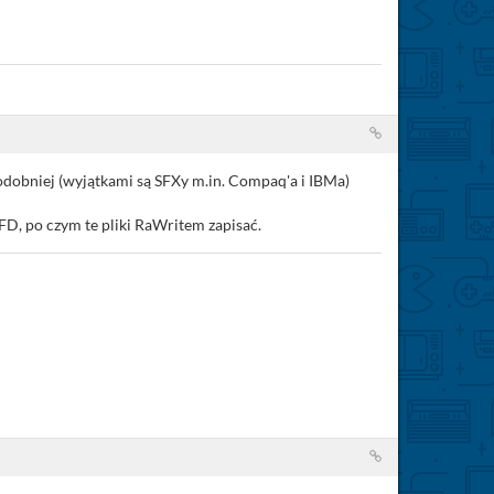
odobniej (wyjątkami są SFXy m.in. Compaq'a i IBMa)
FD, po czym te pliki RaWritem zapisać.