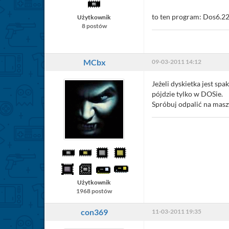
to ten program: Dos6.22 
Użytkownik
8 postów
MCbx
09-03-2011 14:12
Jeżeli dyskietka jest s
pójdzie tylko w DOSie.
Spróbuj odpalić na masz
Użytkownik
1968 postów
con369
11-03-2011 19:35