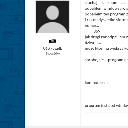
sluchajcie ale numer.....
odpalilem windowsa w sa
odpalielm ten program z
i raz mi dyskietke sforma
numer...
369
jak drugi raz odpalilem 
dziwne....
moze ktos ma wieksza ko
Użytkownik
8 postów
sprobojcie.....program do
komputerem.
program jest pod window