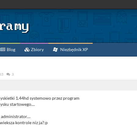
Blog
Zbiory
Niezbędnik XP
53
3
yskietki 1.44hd systemowo przez program
ysku startowego....
administrator....
ieksza kontrole niz ja?:p