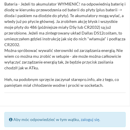
Bateria - Jeżeli to akumulator WYMIENIĆ! na odpowiednią baterię i
diodę w kierunku przewodzenia od baterii do płyty (plus baterii ->
dioda i paskiem na diodzie do płyty). Te akumulatory mogą wylać, a
wtedy już po płycie głównej. Ja zrobiłem akcję błysk i wszystkie
moje płyty do 486 (późniejsze miały DSy lub CR2032) są już
przerobione. Jeżeli ma zintegrowany układ Dallas DS12cośtam, to
umieszczałem gdzieś instrukcję jak się do nich "włamuje" i podłącza
CR2032.
Można spróbować wywalić sterowniki od zarządzania energią. Nie
wiem co można mu zrobić w setupie - ale może można całkowicie
wyłączyć zarządzanie energią tak, że będzie przycisk zasilania
chodził jak w ATku.
Heh, na podobnym sprzęcie zaczynał starepro.info, ale z tego, co
pamiętam miał chłodzenie wodne i procki w socketach.
Aby móc odpowiedzieć w tym wątku,
zaloguj się
.