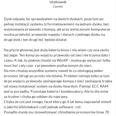
Użytkownik
2 posty
Dysk odpada, bo sprawdzałem na dwóch dyskach, poza tym po
pełnej instalacji systemu (z formatowaniem) na jednym dysku, bez
wyjmowania przewodu z kompa, ale przy wyłaczonym komputerze
można przełożyć przewody napędu i danych z jednego dysku na
drugi dysk i ten drugi też będzie działał.
Na płycie głownej jest duża bateria biosu i nie wiem czy ona zasila
też zegar. Ten komp po wyjęciu przewodu od sieci nie trzyma daty i
czasu. A tak, to pieknie chodzi na WinXP - można go wyłaczyć tylko
musi być cały czas z przewodem podłaczonym do sieci.
Na nim chodzą wszystkie systemy nawet te co obsługują jeden
procesor (drugi po prostu nie działa). Problem istnieje tylko w tym
że po wyjęciu przewodu zasilajacego kompa z sieci zasilającej trzeba
od nowa instalować system na dysku twardym. Pamięć ECC RAM
jest w porzadku. Pozostaje bateria i kondensatory. Ale to dla mnie
za trudne i chyba go oddam do naprawy.
Chyba że coś jest innego, facet który go 6 lat temu naprawiał mówił
o jakichś bibliotekach czyli jednak software. :rol:
Ponadto myslę mu znowelizować chłodzenie procesorów (max 70