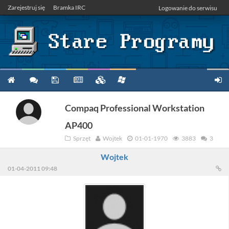
Zarejestruj się
Bramka IRC
Logowanie do serwisu
Compaq Professional Workstation
AP400
Sprzęt
Wojtek
01-01-1970
3883
3
Wojtek
01-04-2011 09:48