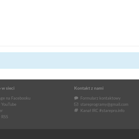
 w sieci
Kontakt z nami
ge na Facebooku
Formularz kontaktowy
 YouTube
stareprogramy@gmail.com
er
Kanał IRC #starepro.info
 RSS