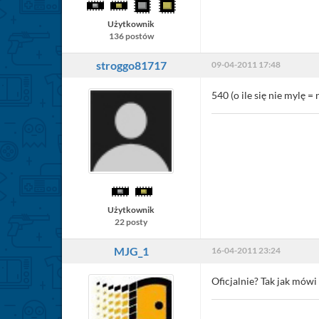
Użytkownik
136 postów
stroggo81717
09-04-2011 17:48
540 (o ile się nie mylę =
Użytkownik
22 posty
MJG_1
16-04-2011 23:24
Oficjalnie? Tak jak mówi