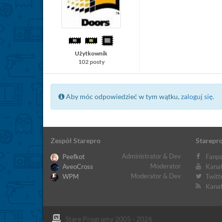
Użytkownik
102 posty
Aby móc odpowiedzieć w tym wątku,
zaloguj się
.
Zespół Starepro
Starepro
Administrator & Dev
Peefkot
Fanpa
Moderator
AveoCross
Kanał
Moderator & Dev
WPM
Twitt
Kanał
Stare Programy 2005 - 2026