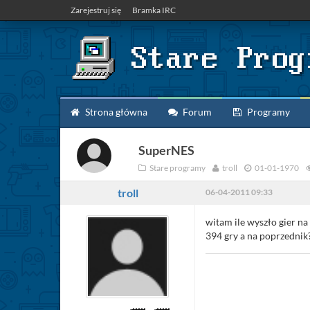
Zarejestruj się
Bramka IRC
Strona główna
Forum
Programy
SuperNES
Stare programy
troll
01-01-1970
troll
06-04-2011 09:33
witam ile wyszło gier n
394 gry a na poprzednik