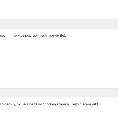
 niech mnie ktoś poprawi, jeśli mówię źle).
 strogowy, ok 540. Ile za wschodnią granicą? Tego nie wie nikt.