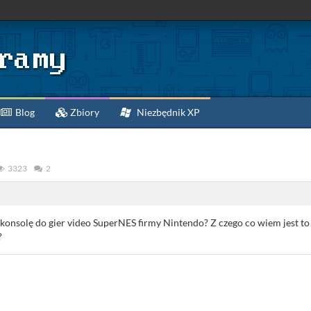
Blog
Zbiory
Niezbędnik XP
3323
2
a konsolę do gier video SuperNES firmy Nintendo? Z czego co wiem jest 
?