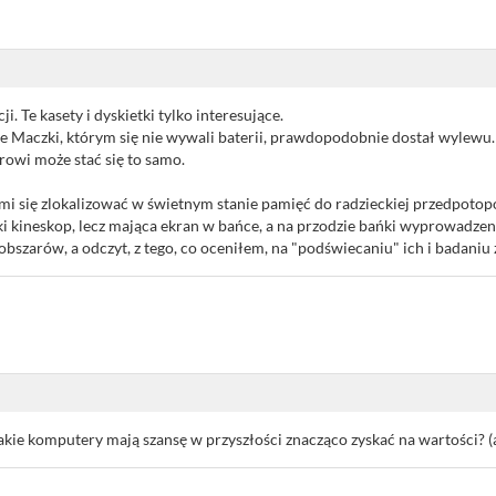
. Te kasety i dyskietki tylko interesujące.
e Maczki, którym się nie wywali baterii, prawdopodobnie dostał wylewu. 
owi może stać się to samo.
mi się zlokalizować w świetnym stanie pamięć do radzieckiej przedpotopo
i kineskop, lecz mająca ekran w bańce, a na przodzie bańki wyprowadzen
bszarów, a odczyt, z tego, co oceniłem, na "podświecaniu" ich i badaniu 
akie komputery mają szansę w przyszłości znacząco zyskać na wartości? (al