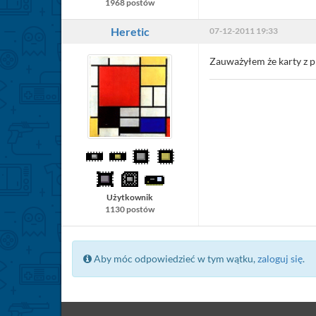
1968 postów
Heretic
07-12-2011 19:33
Zauważyłem że karty z p
Użytkownik
1130 postów
Aby móc odpowiedzieć w tym wątku,
zaloguj się
.