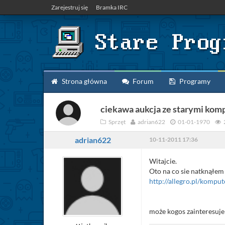
Zarejestruj się
Bramka IRC
Strona główna
Forum
Programy
ciekawa aukcja ze starymi kom
Sprzęt
adrian622
01-01-1970
adrian622
10-11-2011 17:36
Witajcie.
Oto na co sie natknąłem 
http://allegro.pl/komp
może kogos zainteresuj