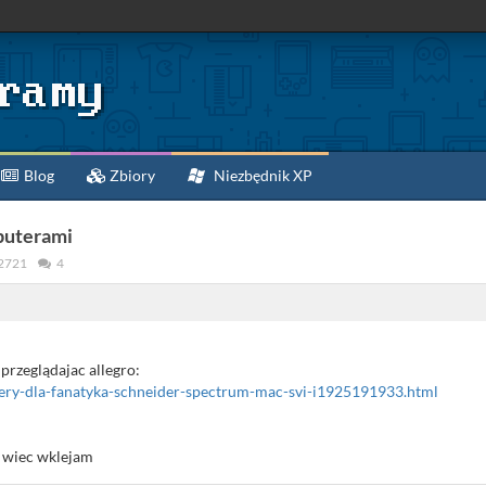
Blog
Zbiory
Niezbędnik XP
puterami
2721
4
przeglądajac allegro:
utery-dla-fanatyka-schneider-spectrum-mac-svi-i1925191933.html
e wiec wklejam