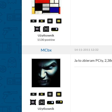
Użytkownik
1130 postów
MCbx
14-11-2011 12:32
Ja to zbieram PCty, 2,38
Użytkownik