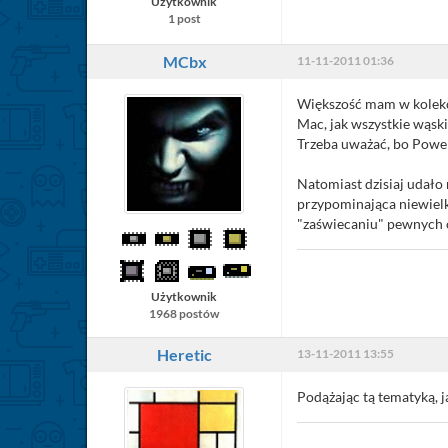
Użytkownik
1 post
MCbx
11-11-2011 01:36
Większość mam w kolekcji
Mac, jak wszystkie wąski
Trzeba uważać, bo Power
Natomiast dzisiaj udało 
przypominająca niewielk
"zaświecaniu" pewnych o
Użytkownik
1968 postów
Heretic
13-11-2011 13:55
Podążając tą tematyką, j