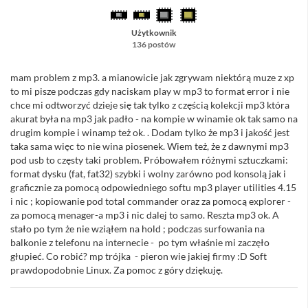
Użytkownik
136 postów
mam problem z mp3. a mianowicie jak zgrywam niektórą muze z xp
to mi pisze podczas gdy naciskam play w mp3 to format error i nie
chce mi odtworzyć dzieje się tak tylko z częścią kolekcji mp3 która
akurat była na mp3 jak padło - na kompie w winamie ok tak samo na
drugim kompie i winamp też ok. . Dodam tylko że mp3 i jakość jest
taka sama więc to nie wina piosenek. Wiem też, że z dawnymi mp3
pod usb to częsty taki problem. Próbowałem różnymi sztuczkami:
format dysku (fat, fat32) szybki i wolny zarówno pod konsolą jak i
graficznie za pomocą odpowiedniego softu mp3 player utilities 4.15
i nic ; kopiowanie pod total commander oraz za pomocą explorer -
za pomocą menager-a mp3 i nic dalej to samo. Reszta mp3 ok. A
stało po tym że nie wziąłem na hold ; podczas surfowania na
balkonie z telefonu na internecie - po tym właśnie mi zaczęło
głupieć. Co robić? mp trójka - pieron wie jakiej firmy :D Soft
prawdopodobnie Linux. Za pomoc z góry dziękuję.