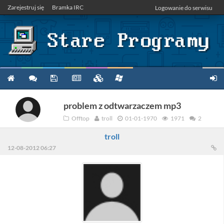
Zarejestruj się
Bramka IRC
Logowanie do serwisu
problem z odtwarzaczem mp3
Offtop
troll
01-01-1970
1971
2
troll
12-08-2012 06:27