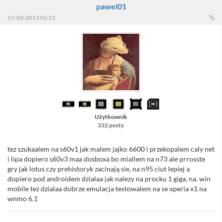
pawel01
17-03-2013 01:21
Użytkownik
332 posty
tez szukaalem na s60v1 jak malem jajko 6600 i przekopalem caly net
i lipa dopiero s60v3 maa dosboxa bo miallem na n73 ale prrosste
gry jak lotus czy prehistoryk zacinają sie, na n95 ciut lepiej a
dopiero pod androidem dzialaa jak nalezy na procku 1 giga, na. win
mobile tez dzialaa dobrze emulacja testowalem na se xperia x1 na
wnmo 6.1