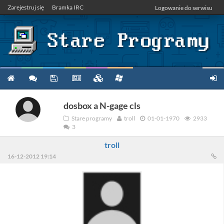
Zarejestruj się
Bramka IRC
Logowanie do serwisu
dosbox a N-gage cls
Stare programy
troll
01-01-1970
2933
3
troll
16-12-2012 19:14