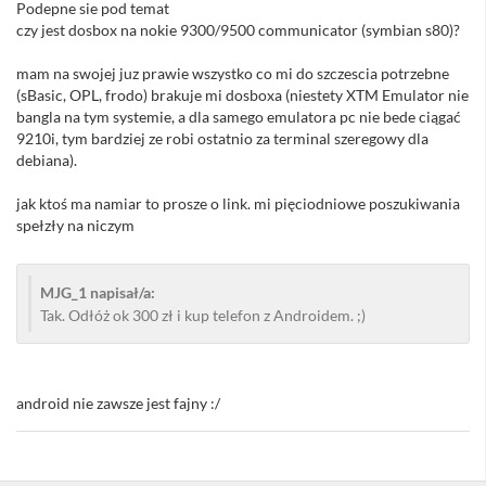
Podepne sie pod temat
czy jest dosbox na nokie 9300/9500 communicator (symbian s80)?
mam na swojej juz prawie wszystko co mi do szczescia potrzebne
(sBasic, OPL, frodo) brakuje mi dosboxa (niestety XTM Emulator nie
bangla na tym systemie, a dla samego emulatora pc nie bede ciągać
9210i, tym bardziej ze robi ostatnio za terminal szeregowy dla
debiana).
jak ktoś ma namiar to prosze o link. mi pięciodniowe poszukiwania
spełzły na niczym
MJG_1 napisał/a:
Tak. Odłóż ok 300 zł i kup telefon z Androidem. ;)
android nie zawsze jest fajny :/