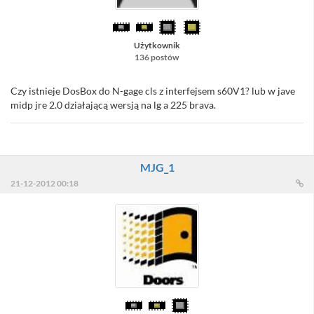
Użytkownik
136 postów
Czy istnieje DosBox do N-gage cls z interfejsem s60V1? lub w jave
midp jre 2.0 działającą wersją na lg a 225 brava.
MJG_1
21-12-2012 00:18