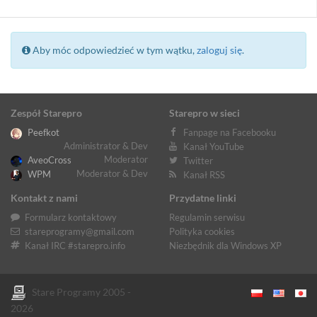
Aby móc odpowiedzieć w tym wątku,
zaloguj się
.
Zespół Starepro
Starepro w sieci
Peefkot
Fanpage na Facebooku
Administrator & Dev
Kanał YouTube
Moderator
AveoCross
Twitter
Moderator & Dev
WPM
Kanał RSS
Kontakt z nami
Przydatne linki
Formularz kontaktowy
Regulamin serwisu
stareprogramy@gmail.com
Polityka cookies
Kanał IRC #starepro.info
Niezbędnik dla Windows XP
Stare Programy 2005 -
2026